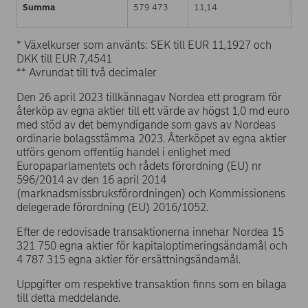
Summa
579 473
11,14
* Växelkurser som använts: SEK till EUR 11,1927 och
DKK till EUR 7,4541
** Avrundat till två decimaler
Den 26 april 2023 tillkännagav Nordea ett program för
återköp av egna aktier till ett värde av högst 1,0 md euro
med stöd av det bemyndigande som gavs av Nordeas
ordinarie bolagsstämma 2023. Återköpet av egna aktier
utförs genom offentlig handel i enlighet med
Europaparlamentets och rådets förordning (EU) nr
596/2014 av den 16 april 2014
(marknadsmissbruksförordningen) och Kommissionens
delegerade förordning (EU) 2016/1052.
Efter de redovisade transaktionerna innehar Nordea 15
321 750 egna aktier för kapitaloptimeringsändamål och
4 787 315 egna aktier för ersättningsändamål.
Uppgifter om respektive transaktion finns som en bilaga
till detta meddelande.