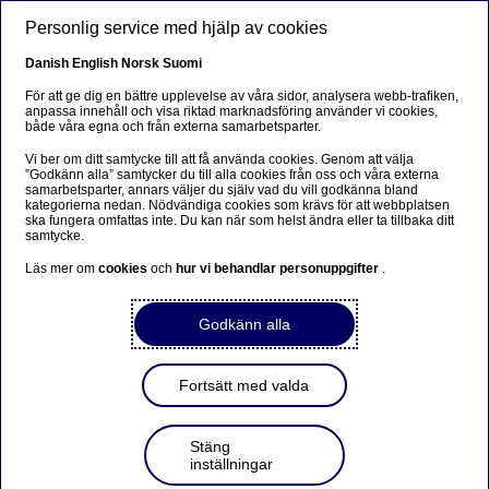
Hoppa till huvudinnehåll
Personlig service med hjälp av cookies
SV
Danish
English
Norsk
Suomi
För att ge dig en bättre upplevelse av våra sidor, analysera webb-trafiken,
anpassa innehåll och visa riktad marknadsföring använder vi cookies,
både våra egna och från externa samarbetsparter.
Beklager...
Vi ber om ditt samtycke till att få använda cookies. Genom att välja
”Godkänn alla” samtycker du till alla cookies från oss och våra externa
Denne siden findes ikke på norsk
samarbetsparter, annars väljer du själv vad du vill godkänna bland
kategorierna nedan. Nödvändiga cookies som krävs för att webbplatsen
ska fungera omfattas inte. Du kan när som helst ändra eller ta tillbaka ditt
Bli værende på denne siden
|
Fortsett til en lignende
samtycke.
side på norsk
Läs mer om
cookies
och
hur vi behandlar personuppgifter
.
Godkänn alla
Nordea Bank Abp: Återköp
Fortsätt med valda
av egna aktier den
20.02.2024
Stäng
inställningar