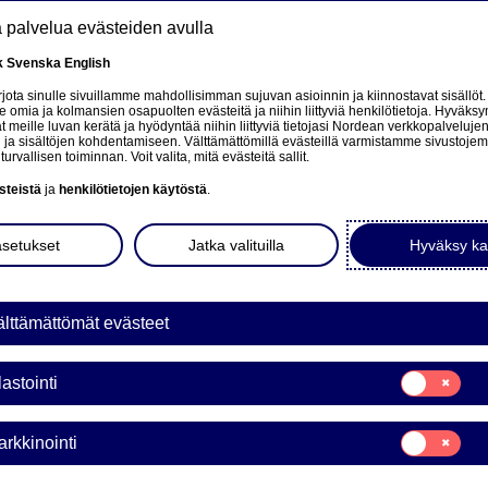
tä palvelua evästeiden avulla
k
Svenska
English
at
ota sinulle sivuillamme mahdollisimman sujuvan asioinnin ja kiinnostavat sisällöt.
mia ja kolmansien osapuolten evästeitä ja niihin liittyviä henkilötietoja. Hyväksy
tä
 meille luvan kerätä ja hyödyntää niihin liittyviä tietojasi Nordean verkkopalveluje
 ja sisältöjen kohdentamiseen. Välttämättömillä evästeillä varmistamme sivustoj
Tietoa meistä
Sijoittajat
Uutiset & analyysit
turvallisen toiminnan. Voit valita, mitä evästeitä sallit.
steistä
ja
henkilötietojen käytöstä
.
asetukset
Jatka valituilla
Hyväksy ka
tohenkilöiden
lttämättömät evästeet
etoimet
Suostumusvali
lastointi
Tilastointi
set & analyysit
Medialle
Johtohenkilöiden liiketoimet
Suostumusvali
rkkinointi
Markkinointi