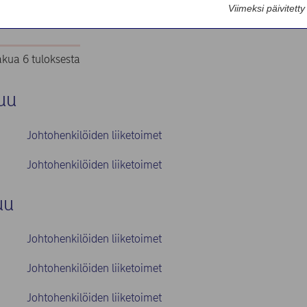
Viimeksi päivitett
ttimet
kua 6 tuloksesta
uu
Johtohenkilöiden liiketoimet
Johtohenkilöiden liiketoimet
uu
Johtohenkilöiden liiketoimet
Johtohenkilöiden liiketoimet
Johtohenkilöiden liiketoimet