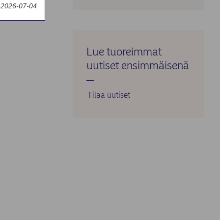
y 2026-07-04
Lue tuoreimmat
uutiset ensimmäisenä
Tilaa uutiset