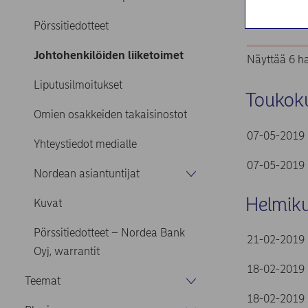
Suoda
Pörssitiedotteet
Johtohenkilöiden liiketoimet
Näyttää 6 ha
Liputusilmoitukset
Toukok
Omien osakkeiden takaisinostot
07-05-2019
Yhteystiedot medialle
07-05-2019
Nordean asiantuntijat
Helmik
Kuvat
Pörssitiedotteet – Nordea Bank
21-02-2019
Oyj, warrantit
18-02-2019
Teemat
18-02-2019