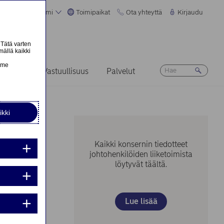
Suomi
Toimipaikat
Ota yhteyttä
Kirjaudu
 Tätä varten
mällä kaikki
n
emme
Ura
Vastuullisuus
Palvelut
ikki
Kaikki konsernin tiedotteet
johtohenkilöiden liiketoimista
löytyvät täältä.
nta:
Lue lisää
nta: