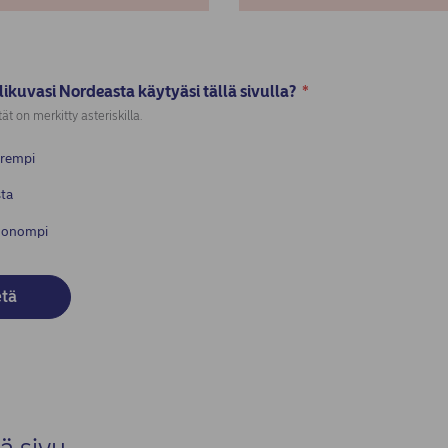
likuvasi Nordeasta käytyäsi tällä sivulla?
*
ät on merkitty asteriskilla.
arempi
sta
huonompi