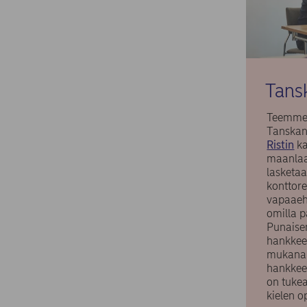
Tans
Teemme 
Tanska
Ristin
ka
maanlaa
lasketaa
konttor
vapaaeht
omilla 
Punaise
hankkee
mukan
hankkee
on tuke
kielen o