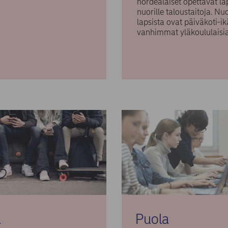
nordealaiset opettavat lap
nuorille taloustaitoja. N
lapsista ovat päiväkoti-ik
vanhimmat yläkoululais
a
Puola