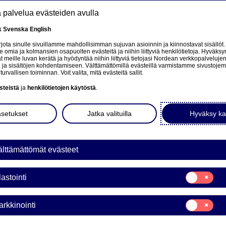
tä palvelua evästeiden avulla
k
Svenska
English
at
ota sinulle sivuillamme mahdollisimman sujuvan asioinnin ja kiinnostavat sisällöt.
mia ja kolmansien osapuolten evästeitä ja niihin liittyviä henkilötietoja. Hyväksy
ttä
 meille luvan kerätä ja hyödyntää niihin liittyviä tietojasi Nordean verkkopalveluje
 ja sisältöjen kohdentamiseen. Välttämättömillä evästeillä varmistamme sivustoj
Tietoa meistä
Sijoittajat
Uutiset & analyysit
turvallisen toiminnan. Voit valita, mitä evästeitä sallit.
steistä
ja
henkilötietojen käytöstä
.
asetukset
Jatka valituilla
Hyväksy ka
eiskuntavastuutoim
lttämättömät evästeet
oa meistä
Nordea yhteiskunnassa
Yhteiskuntavastuutoiminta
Suostumusvali
lastointi
astuutoiminta tarkoittaa Nordeassa sitä, että edistämme positii
Tilastointi
teistyökumppaneinamme toimivien organisaatioiden, järjestöjen
me avulla.
Suostumusvali
rkkinointi
Markkinointi
lme yhteiskuntavastuuohjelmaa, joiden tarkoituksena on vahvis