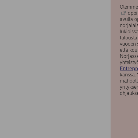
Olemme 
-oppi
avulla 
norjalai
lukioiss
talousta
vuoden 
että kou
Norjass
yhteist
Entrepr
kanssa. 
mahdoll
yrityks
ohjauks