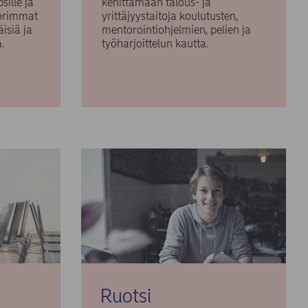
sille ja
kehittämään talous- ja
uorimmat
yrittäjyystaitoja koulutusten,
äisiä ja
mentorointiohjelmien, pelien ja
ia.
työharjoittelun kautta.
Ruotsi