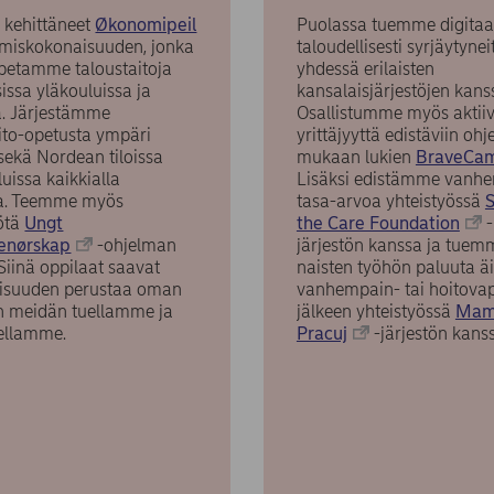
kehittäneet
Økonomipeil
Puolassa tuemme digitaali
miskokonaisuuden, jonka
taloudellisesti syrjäytynei
opetamme taloustaitoja
yhdessä erilaisten
sissa yläkouluissa ja
kansalaisjärjestöjen kans
a. Järjestämme
Osallistumme myös aktiiv
ito-opetusta ympäri
yrittäjyyttä edistäviin ohj
sekä Nordean tiloissa
mukaan lukien
BraveCa
luissa kaikkialla
Lisäksi edistämme vanh
a. Teemme myös
tasa-arvoa yhteistyössä
yötä
Ungt
the Care Foundation
-
enørskap
-ohjelman
järjestön kanssa ja tuem
Siinä oppilaat saavat
naisten työhön paluuta äit
isuuden perustaa oman
vanhempain- tai hoitova
en meidän tuellamme ja
jälkeen yhteistyössä
Ma
ellamme.
Pracuj
-järjestön kans