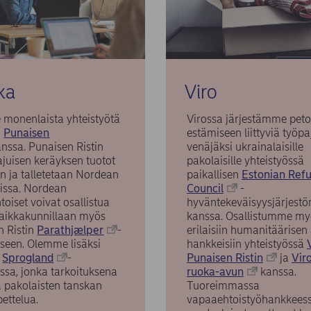
ka
Viro
monenlaista yhteistyötä
Virossa järjestämme peto
n
Punaisen
estämiseen liittyviä työpa
nssa. Punaisen Ristin
venäjäksi ukrainalaisille
juisen keräyksen tuotot
pakolaisille yhteistyössä
n ja talletetaan Nordean
paikallisen
Estonian Ref
eissa. Nordean
Council
-
oiset voivat osallistua
hyväntekeväisyysjärjestö
paikkakunnillaan myös
kanssa. Osallistumme my
n Ristin
Parathjælper
-
erilaisiin humanitäärisen
seen. Olemme lisäksi
hankkeisiin yhteistyössä
a
Sprogland
-
Punaisen Ristin
ja
Vir
ssa, jonka tarkoituksena
ruoka-avun
kanssa.
a pakolaisten tanskan
Tuoreimmassa
pettelua.
vapaaehtoistyöhankkee