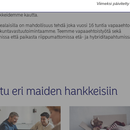
a, tukea yrittäjyyttä ja edistää sosiaalista yhteenkuluvuutta. To
Viimeksi päivitett
ja sekä omissa hankkeissamme että lukuisten kumppanuussop
kkeidemme kautta.
dealaisilla on mahdollisuus tehdä joka vuosi 16 tuntia vapaaehto
skuntavastuutoimintaamme. Teemme vapaaehtoistyötä sekä
issa että paikasta riippumattomissa etä- ja hybriditapahtumiss
tu eri maiden hankkeisiin