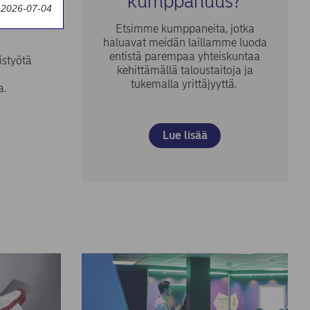
kumppanuus?
teutamme
y 2026-07-04
imustemme ja
Etsimme kumppaneita, jotka
haluavat meidän laillamme luoda
entistä parempaa yhteiskuntaa
istyötä
kehittämällä taloustaitoja ja
tukemalla yrittäjyyttä.
a.
Lue lisää