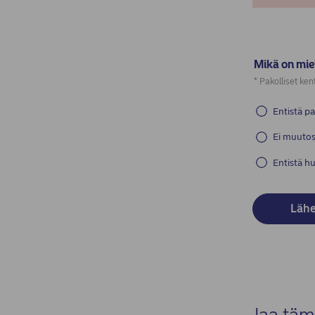
Mikä on mie
(Required)
* Pakolliset kent
Entistä p
Ei muuto
Entistä 