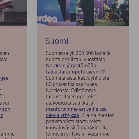
Suomi
sten
Suomessa yli 200 000 lasta ja
joja
nuorta osallistuu vuosittain
Nordean järjestämään
taloustaito-opetukseen
.
ugee
Suomalaisista kasvuyhtiöistä
80 prosenttia saa tukea
n
Nordeasta. Edistämme
ös
taloustaitojen oppimista
 avun
alakoulusta saakka ja
Viron
mentoroimme eri vaiheissa
on
olevia yrityksiä
aina nuorten
perustamista startupeista
kansainvälisillä markkinoilla
ssamme
toimiviin yrityksiin. Autamme