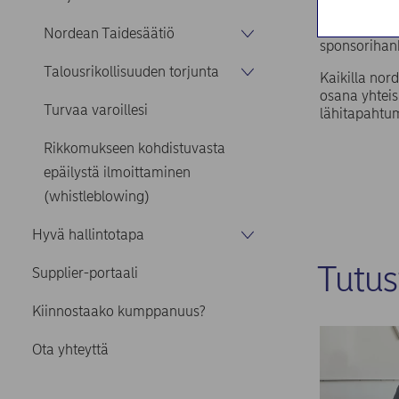
taloustaitoj
näitä teemo
Nordean Taidesäätiö
sponsorihan
Talousrikollisuuden torjunta
Kaikilla nor
osana yhtei
Turvaa varoillesi
lähitapahtum
Rikkomukseen kohdistuvasta
epäilystä ilmoittaminen
(whistleblowing)
Hyvä hallintotapa
Tutus
Supplier-portaali
Kiinnostaako kumppanuus?
Ota yhteyttä