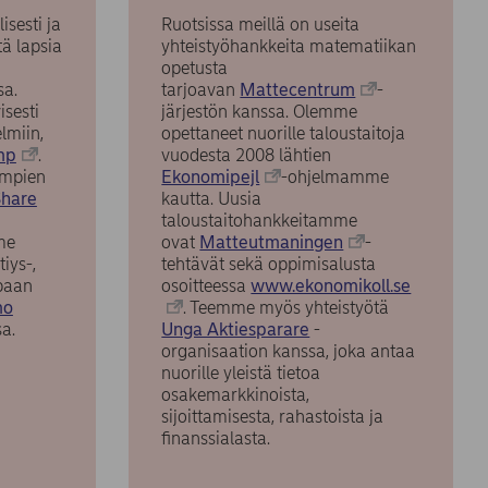
sesti ja
Ruotsissa meillä on useita
tä lapsia
yhteistyöhankkeita matematiikan
opetusta
sa.
tarjoavan
Mattecentrum
-
isesti
järjestön kanssa. Olemme
elmiin,
opettaneet nuorille taloustaitoja
mp
.
vuodesta 2008 lähtien
empien
Ekonomipejl
-ohjelmamme
Share
kautta. Uusia
taloustaitohankkeitamme
me
ovat
Matteutmaningen
-
iys-,
tehtävät sekä oppimisalusta
paan
osoitteessa
www.ekonomikoll.se
mo
. Teemme myös yhteistyötä
sa.
Unga Aktiesparare
-
organisaation kanssa, joka antaa
nuorille yleistä tietoa
osakemarkkinoista,
sijoittamisesta, rahastoista ja
finanssialasta.