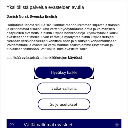
Hyppää pääsisältöön
Yksilöllistä palvelua evästeiden avulla
FI
Danish
Norsk
Svenska
English
Periaatteet ja raportit
Haluamme tarjota sinulle sivuillamme mahdollisimman sujuvan asioinnin
ja kiinnostavat sisällöt. Tätä varten hyödynnämme omia ja kolmansien
osapuolten evästeitä ja niihin liittyviä henkilötietoja. Hyväksymällä kaikki
evästeet annat meille luvan kerätä ja hyödyntää niihin liittyviä tietojasi
Etusivu
Vastuullisuus
Periaatteet ja raportit
Nordean verkkopalvelujen kehittämiseen ja sisältöjen kohdentamiseen.
Välttämättömillä evästeillä varmistamme sivustojemme luotettavan ja
turvallisen toiminnan. Voit valita, mitä evästeitä sallit.
Lue lisää
evästeistä
ja
henkilötietojen käytöstä
.
Nordean periaatteet ja kannanotot
Hyväksy kaikki
Ymmärrämme, että ajantasaisen tiedon tarjoaminen ja
selkeät periaatteet ovat tärkeitä vastuullisuustyössä.
Jatka valituilla
Alla olevissa osioissa voit tutustua Nordean
raportteihin, periaatteisiin, toimialakohtaisiin ohjeisiin ja
muihin kannanottoihin.
Sulje asetukset
Välttämättömät evästeet
20