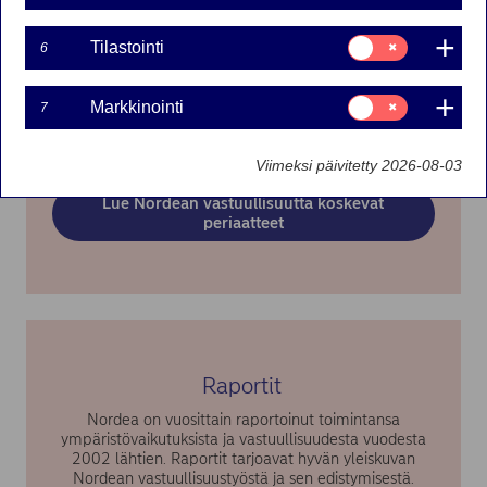
Suostumusvalinta:
Tilastointi
6
Periaatteet ja toimialakohtaiset ohjeet
Tilastointi
Nordean periaatteet ja ohjeet asettavat odotukset eri
Suostumusvalinta:
Markkinointi
7
toimialoille ja määrittävät, miten edistämme
Markkinointi
vastuullisuutta niillä.
Viimeksi päivitetty 2026-08-03
Lue Nordean vastuullisuutta koskevat
periaatteet
Raportit
Nordea on vuosittain raportoinut toimintansa
ympäristövaikutuksista ja vastuullisuudesta vuodesta
2002 lähtien. Raportit tarjoavat hyvän yleiskuvan
Nordean vastuullisuustyöstä ja sen edistymisestä.