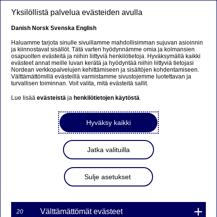
Hyppää pääsisältöön
Yksilöllistä palvelua evästeiden avulla
FI
Danish
Norsk
Svenska
English
Haluamme tarjota sinulle sivuillamme mahdollisimman sujuvan asioinnin
ja kiinnostavat sisällöt. Tätä varten hyödynnämme omia ja kolmansien
osapuolten evästeitä ja niihin liittyviä henkilötietoja. Hyväksymällä kaikki
Svein Jacobsen jää pois
evästeet annat meille luvan kerätä ja hyödyntää niihin liittyviä tietojasi
Nordean verkkopalvelujen kehittämiseen ja sisältöjen kohdentamiseen.
Nordean hallituksesta
Välttämättömillä evästeillä varmistamme sivustojemme luotettavan ja
turvallisen toiminnan. Voit valita, mitä evästeitä sallit.
31. heinäkuuta 2014
Lue lisää
evästeistä
ja
henkilötietojen käytöstä
.
Hyväksy kaikki
Pörssitiedotteet | 17-07-2014 08:15
Svein Jacobsen on ilmoittanut Nordean hallitukselle, että
Jatka valituilla
hän eroaa Nordea Bank AB:n (publ) hallituksesta
ennenaikaisesti 31. heinäkuuta 2014. Tämä johtuu siitä,
Sulje asetukset
ettei hän täytä hallitusten jäsenyyksien
enimmäismäärää koskevia säännöksiä, jotka tulevat
voimaan Ruotsissa 2. elokuuta 2014.
Välttämättömät evästeet
20