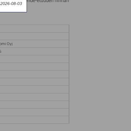
 päättynyt kohde-etuuden hinnan
y 2026-08-03
tömästi.
omi Oyj
S