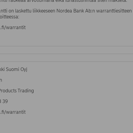
ntti raukeaa arvottomana eikä lunastushintaa siten makseta.
tti on laskettu liikkeeseen Nordea Bank Ab:n warranttiesitteen 
oitteessa:
fi/warrantit
ki Suomi Oyj
n
Products Trading
4 93 39
fi/warrantit