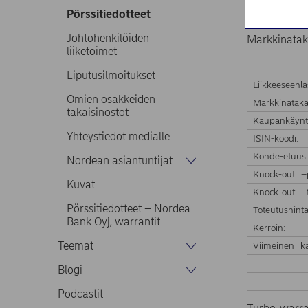
Nordea Bank
Pörssitiedotteet
saavutettua 
Johtohenkilöiden
Markkinatak
liiketoimet
Liputusilmoitukset
Liikkeeseenla
Omien osakkeiden
Markkinataka
takaisinostot
Kaupankäynt
Yhteystiedot medialle
ISIN-koodi:
Kohde-etuus
Nordean asiantuntijat
Knock-out –
Kuvat
Knock-out –t
Pörssitiedotteet – Nordea
Toteutushinta
Bank Oyj, warrantit
Kerroin:
Teemat
Viimeinen ka
Blogi
Podcastit