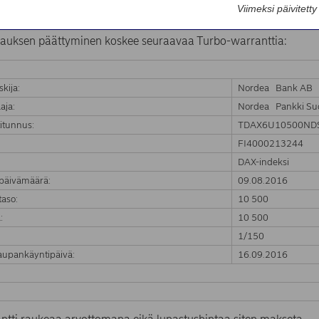
 Ab:n liikkeeseenlaskeman Turbo-warrantin markkinatakaus on
Viimeksi päivitett
Turbo-warrantin knock-out tason. Markkinatakaus päättyy välit
auksen päättyminen koskee seuraavaa Turbo-warranttia:
skija:
Nordea Bank AB
aja:
Nordea Pankki Su
itunnus:
TDAX6U10500ND
FI4000213244
:
DAX-indeksi
päivämäärä:
09.08.2016
aso:
10 500
:
10 500
1/150
upankäyntipäivä:
16.09.2016