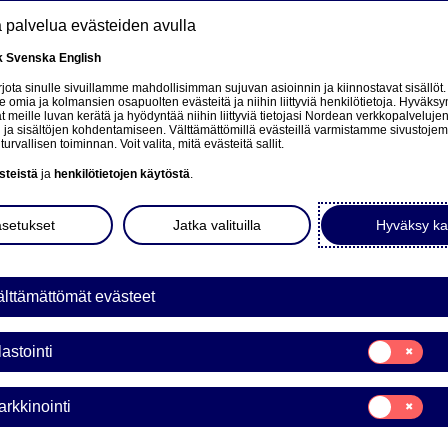
tä palvelua evästeiden avulla
k
Svenska
English
at
ota sinulle sivuillamme mahdollisimman sujuvan asioinnin ja kiinnostavat sisällöt.
mia ja kolmansien osapuolten evästeitä ja niihin liittyviä henkilötietoja. Hyväksy
tä
 meille luvan kerätä ja hyödyntää niihin liittyviä tietojasi Nordean verkkopalveluje
 ja sisältöjen kohdentamiseen. Välttämättömillä evästeillä varmistamme sivustoj
Tietoa meistä
Sijoittajat
Uutiset & analyysit
turvallisen toiminnan. Voit valita, mitä evästeitä sallit.
steistä
ja
henkilötietojen käytöstä
.
asetukset
Jatka valituilla
Hyväksy ka
KINATAKAUS WARRANTI
lttämättömät evästeet
6U10500NDS ON PÄÄTT
Suostumusvali
lastointi
Tilastointi
14:18
Suostumusvali
rkkinointi
Markkinointi