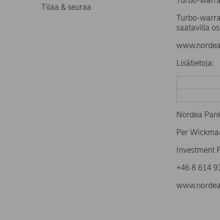
Turbo-warra
Tilaa & seuraa
Turbo-warran
saatavilla os
www.nordea.
Lisätietoja:
Nordea Pank
Per Wickma
Investment 
+46 8 61
www.nordea.