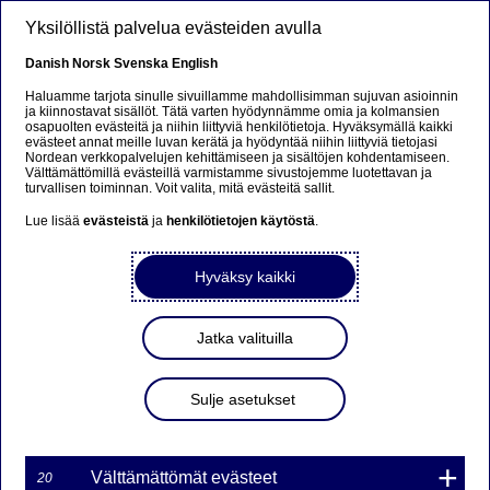
Hyppää pääsisältöön
Yksilöllistä palvelua evästeiden avulla
FI
Danish
Norsk
Svenska
English
Haluamme tarjota sinulle sivuillamme mahdollisimman sujuvan asioinnin
ja kiinnostavat sisällöt. Tätä varten hyödynnämme omia ja kolmansien
osapuolten evästeitä ja niihin liittyviä henkilötietoja. Hyväksymällä kaikki
DAX WARRANTTIEN
evästeet annat meille luvan kerätä ja hyödyntää niihin liittyviä tietojasi
Nordean verkkopalvelujen kehittämiseen ja sisältöjen kohdentamiseen.
ERÄÄNTYMINEN
Välttämättömillä evästeillä varmistamme sivustojemme luotettavan ja
turvallisen toiminnan. Voit valita, mitä evästeitä sallit.
21.10.2016
Lue lisää
evästeistä
ja
henkilötietojen käytöstä
.
Hyväksy kaikki
21-10-2016 11:08
Seuraavien warranttien kaupankäynti loppuu tänään
Jatka valituilla
21.10.2016 klo 14:00 tuotteiden erääntymisen vuoksi:
Sulje asetukset
Instrument
Isin
DAX6J10000NDS
FI4000205307
DAX6J10100NDS
FI4000205299
Välttämättömät evästeet
20
DAX6J10200NDS
FI4000205281