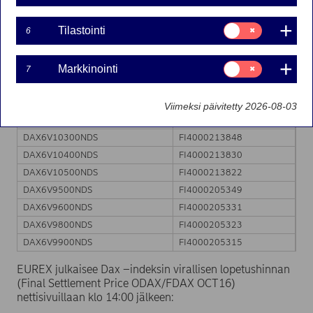
DAX6J10300NDS
FI4000205273
Suostumusvalinta:
Tilastointi
6
DAX6J10500NDS
FI4000205265
Tilastointi
DAX6J10600NDS
FI4000213814
Suostumusvalinta:
DAX6J10700NDS
FI4000213806
Markkinointi
7
Markkinointi
DAX6J10800NDS
FI4000213798
DAX6J11000NDS
FI4000213780
Viimeksi päivitetty 2026-08-03
DAX6V10200NDS
FI4000213855
DAX6V10300NDS
FI4000213848
DAX6V10400NDS
FI4000213830
DAX6V10500NDS
FI4000213822
DAX6V9500NDS
FI4000205349
DAX6V9600NDS
FI4000205331
DAX6V9800NDS
FI4000205323
DAX6V9900NDS
FI4000205315
EUREX julkaisee Dax –indeksin virallisen lopetushinnan
(Final Settlement Price ODAX/FDAX OCT16)
nettisivuillaan klo 14:00 jälkeen: