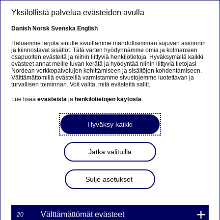
Hyppää pääsisältöön
Yksilöllistä palvelua evästeiden avulla
FI
Danish
Norsk
Svenska
English
Haluamme tarjota sinulle sivuillamme mahdollisimman sujuvan asioinnin
ja kiinnostavat sisällöt. Tätä varten hyödynnämme omia ja kolmansien
osapuolten evästeitä ja niihin liittyviä henkilötietoja. Hyväksymällä kaikki
Sorry...
evästeet annat meille luvan kerätä ja hyödyntää niihin liittyviä tietojasi
Nordean verkkopalvelujen kehittämiseen ja sisältöjen kohdentamiseen.
Välttämättömillä evästeillä varmistamme sivustojemme luotettavan ja
This page does not exist in your language. You will
turvallisen toiminnan. Voit valita, mitä evästeitä sallit.
be taken to a related page.
Lue lisää
evästeistä
ja
henkilötietojen käytöstä
.
Stay on this page
|
Continue
Hyväksy kaikki
Jatka valituilla
MARKKINATAKAUS
Sulje asetukset
WARRANTILLE
TDAX6L10600NDS ON
PÄÄTTYNYT
Välttämättömät evästeet
20