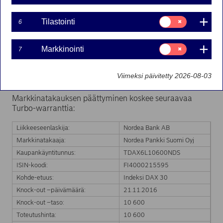
Suostumusvalinta:
Tilastointi
21-11-2016 11:32
6
Tilastointi
Suostumusvalinta:
Markkinointi
Nordea Bank Ab:n liikkeeseenlaskeman Turbo-warrantin
7
Markkinointi
markkinatakaus on päättynyt kohde-etuuden hinnan
saavutettua Turbo-warrantin knock-out tason.
Viimeksi päivitetty 2026-08-03
Markkinatakaus päättyy välittömästi.
Markkinatakauksen päättyminen koskee seuraavaa
Turbo-warranttia:
Liikkeeseenlaskija:
Nordea Bank AB
Markkinatakaaja:
Nordea Pankki Suomi Oyj
Kaupankäyntitunnus:
TDAX6L10600NDS
ISIN-koodi:
FI4000215595
Kohde-etuus:
Indeksi DAX 30
Knock-out –päivämäärä:
21.11.2016
Knock-out –taso:
10 600
Toteutushinta:
10 600