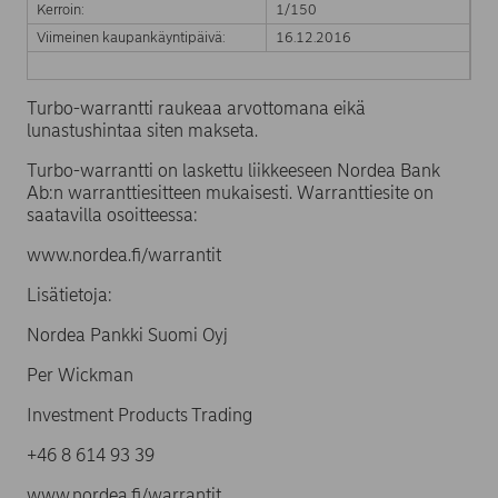
Kerroin:
1/150
Viimeinen kaupankäyntipäivä:
16.12.2016
Turbo-warrantti raukeaa arvottomana eikä
lunastushintaa siten makseta.
Turbo-warrantti on laskettu liikkeeseen Nordea Bank
Ab:n warranttiesitteen mukaisesti. Warranttiesite on
saatavilla osoitteessa:
www.nordea.fi/warrantit
Lisätietoja:
Nordea Pankki Suomi Oyj
Per Wickman
Investment Products Trading
+46 8 614 93 39
www.nordea.fi/warrantit