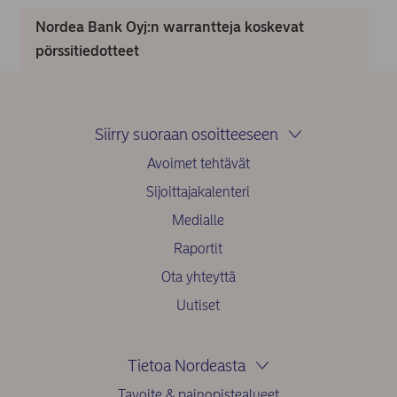
Nordea Bank Oyj:n warrantteja koskevat
pörssitiedotteet
Siirry suoraan osoitteeseen
Avoimet tehtävät
Sijoittajakalenteri
Medialle
Raportit
Ota yhteyttä
Uutiset
Tietoa Nordeasta
Tavoite & painopistealueet