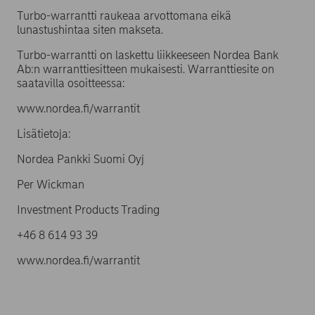
Turbo-warrantti raukeaa arvottomana eikä
lunastushintaa siten makseta.
Turbo-warrantti on laskettu liikkeeseen Nordea Bank
Ab:n warranttiesitteen mukaisesti. Warranttiesite on
saatavilla osoitteessa:
www.nordea.fi/warrantit
Lisätietoja:
Nordea Pankki Suomi Oyj
Per Wickman
Investment Products Trading
+46 8 614 93 39
www.nordea.fi/warrantit