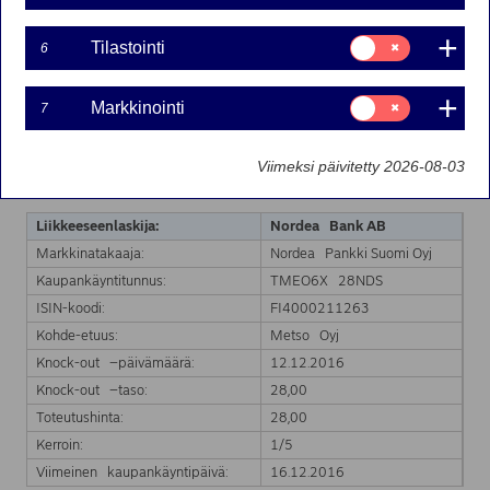
Suostumusvalinta:
Tilastointi
6
Nordea Bank Ab:n liikkeeseenlaskeman Turbo-warrantin
Tilastointi
markkinatakaus on päättynyt kohde-etuuden hinnan
saavutettua Turbo-warrantin knock-out tason.
Suostumusvalinta:
Markkinointi
7
Markkinointi
Markkinatakaus päättyy välittömästi.
Markkinatakauksen päättyminen koskee seuraavaa
Viimeksi päivitetty 2026-08-03
Turbo-warranttia:
Liikkeeseenlaskija:
Nordea Bank AB
Markkinatakaaja:
Nordea Pankki Suomi Oyj
Kaupankäyntitunnus:
TMEO6X 28NDS
ISIN-koodi:
FI4000211263
Kohde-etuus:
Metso Oyj
Knock-out –päivämäärä:
12.12.2016
Knock-out –taso:
28,00
Toteutushinta:
28,00
Kerroin:
1/5
Viimeinen kaupankäyntipäivä:
16.12.2016