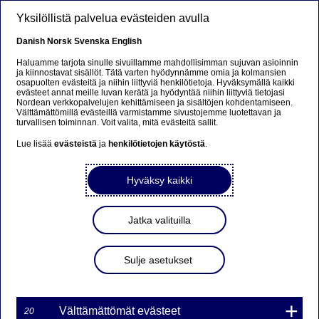
Hyppää pääsisältöön
Yksilöllistä palvelua evästeiden avulla
FI
Danish
Norsk
Svenska
English
Haluamme tarjota sinulle sivuillamme mahdollisimman sujuvan asioinnin
ja kiinnostavat sisällöt. Tätä varten hyödynnämme omia ja kolmansien
osapuolten evästeitä ja niihin liittyviä henkilötietoja. Hyväksymällä kaikki
Beklager...
evästeet annat meille luvan kerätä ja hyödyntää niihin liittyviä tietojasi
Nordean verkkopalvelujen kehittämiseen ja sisältöjen kohdentamiseen.
Välttämättömillä evästeillä varmistamme sivustojemme luotettavan ja
Siden findes desværre ikke på dansk
turvallisen toiminnan. Voit valita, mitä evästeitä sallit.
Lue lisää
evästeistä
ja
henkilötietojen käytöstä
.
Bliv på siden
|
Fortsæt til en relateret side på dansk
Hyväksy kaikki
Jatka valituilla
MARKKINATAKAUS
WARRANTILLE TMEO6X
Sulje asetukset
28NDS ON PÄÄTTYNYT
Välttämättömät evästeet
20
12-12-2016 11:13