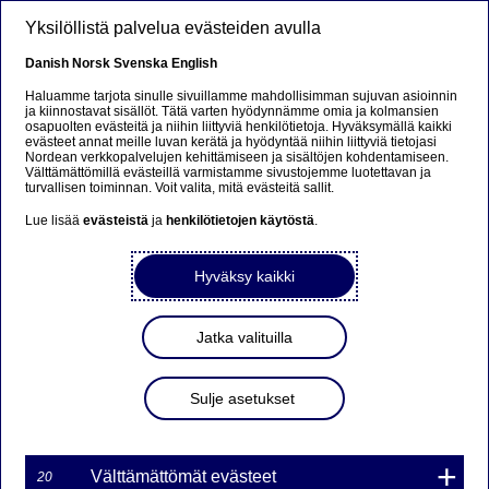
Hyppää pääsisältöön
Yksilöllistä palvelua evästeiden avulla
FI
Danish
Norsk
Svenska
English
Haluamme tarjota sinulle sivuillamme mahdollisimman sujuvan asioinnin
ja kiinnostavat sisällöt. Tätä varten hyödynnämme omia ja kolmansien
osapuolten evästeitä ja niihin liittyviä henkilötietoja. Hyväksymällä kaikki
Beklager...
evästeet annat meille luvan kerätä ja hyödyntää niihin liittyviä tietojasi
Nordean verkkopalvelujen kehittämiseen ja sisältöjen kohdentamiseen.
Välttämättömillä evästeillä varmistamme sivustojemme luotettavan ja
Denne siden findes ikke på norsk
turvallisen toiminnan. Voit valita, mitä evästeitä sallit.
Lue lisää
evästeistä
ja
henkilötietojen käytöstä
.
Bli værende på denne siden
|
Fortsett til en lignende
side på norsk
Hyväksy kaikki
Jatka valituilla
KAUPANKÄYNTIKATKOS
Sulje asetukset
NORDEA BANK AB
(PUBL):N
LIIKKEESEENLASKEMISSA
Välttämättömät evästeet
20