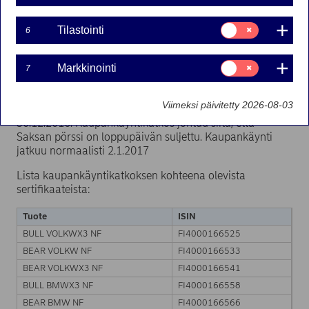
SERTIFIKAATEISSA
Suostumusvalinta:
Tilastointi
6
Tilastointi
30-12-2016 16:13
Suostumusvalinta:
Markkinointi
7
Markkinointi
Tietyillä Nordea Bank Ab:n liikkeeseenlaskemilla
Viimeksi päivitetty 2026-08-03
sertifikaateilla ei voi käydä kauppaa loppupäivänä
30.12.2016. Kaupankäyntikatkos johtuu siitä, että
Saksan pörssi on loppupäivän suljettu. Kaupankäynti
jatkuu normaalisti 2.1.2017
Lista kaupankäyntikatkoksen kohteena olevista
sertifikaateista:
Tuote
ISIN
BULL VOLKWX3 NF
FI4000166525
BEAR VOLKW NF
FI4000166533
BEAR VOLKWX3 NF
FI4000166541
BULL BMWX3 NF
FI4000166558
BEAR BMW NF
FI4000166566