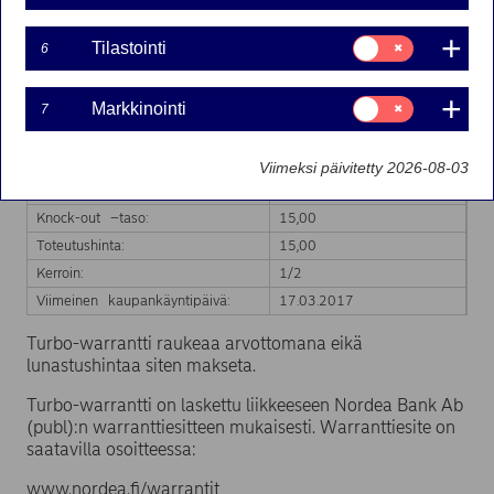
Turbo-warranttia:
Suostumusvalinta:
Tilastointi
6
Liikkeeseenlaskija:
Nordea Bank AB (publ)
Tilastointi
Markkinatakaaja:
Nordea Bank AB (publ)
Suostumusvalinta:
Kaupankäyntitunnus:
Markkinointi
TVAL7O 15NDS2
7
Markkinointi
ISIN-koodi:
FI4000239587
Kohde-etuus:
Valmet Corporation
Viimeksi päivitetty 2026-08-03
Knock-out –päivämäärä:
14.02.2017
Knock-out –taso:
15,00
Toteutushinta:
15,00
Kerroin:
1/2
Viimeinen kaupankäyntipäivä:
17.03.2017
Turbo-warrantti raukeaa arvottomana eikä
lunastushintaa siten makseta.
Turbo-warrantti on laskettu liikkeeseen Nordea Bank Ab
(publ):n warranttiesitteen mukaisesti. Warranttiesite on
saatavilla osoitteessa:
www.nordea.fi/warrantit