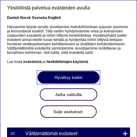
Hyppää pääsisältöön
Yksilöllistä palvelua evästeiden avulla
FI
Danish
Norsk
Svenska
English
Haluamme tarjota sinulle sivuillamme mahdollisimman sujuvan asioinnin
ja kiinnostavat sisällöt. Tätä varten hyödynnämme omia ja kolmansien
osapuolten evästeitä ja niihin liittyviä henkilötietoja. Hyväksymällä kaikki
MARKKINATAKAUS
evästeet annat meille luvan kerätä ja hyödyntää niihin liittyviä tietojasi
Nordean verkkopalvelujen kehittämiseen ja sisältöjen kohdentamiseen.
WARRANTILLE
Välttämättömillä evästeillä varmistamme sivustojemme luotettavan ja
turvallisen toiminnan. Voit valita, mitä evästeitä sallit.
TVAL7O15NDS2 ON
Lue lisää
evästeistä
ja
henkilötietojen käytöstä
.
PÄÄTTYNYT
Hyväksy kaikki
14-02-2017 10:28
Jatka valituilla
Nordea Bank Ab (publ):n liikkeeseenlaskeman Turbo-
warrantin markkinatakaus on päättynyt kohde-etuuden
Sulje asetukset
hinnan saavutettua Turbo-warrantin knock-out tason.
Markkinatakaus päättyy välittömästi.
Markkinatakauksen päättyminen koskee seuraavaa
Välttämättömät evästeet
20