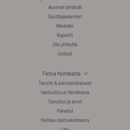
Avoimet tehtävät
Sijoittajakalenteri
Medialle
Raportit
Ota yhteyttä
Uutiset
Tietoa Nordeasta
Tavoite & painopistealueet
Vastuullisuus Nordeassa
Tarkoitus ja arvot
Palvelut
Nordea sijoituskohteena
Ura