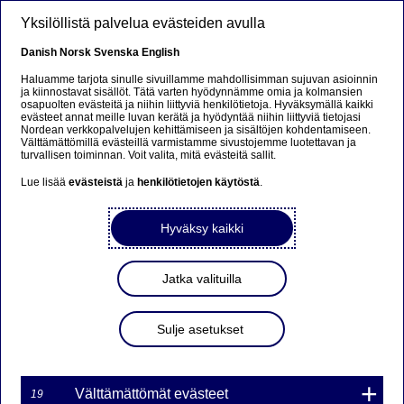
Hyppää pääsisältöön
Yksilöllistä palvelua evästeiden avulla
FI
Danish
Norsk
Svenska
English
Haluamme tarjota sinulle sivuillamme mahdollisimman sujuvan asioinnin
ja kiinnostavat sisällöt. Tätä varten hyödynnämme omia ja kolmansien
osapuolten evästeitä ja niihin liittyviä henkilötietoja. Hyväksymällä kaikki
Beklager...
evästeet annat meille luvan kerätä ja hyödyntää niihin liittyviä tietojasi
Nordean verkkopalvelujen kehittämiseen ja sisältöjen kohdentamiseen.
Välttämättömillä evästeillä varmistamme sivustojemme luotettavan ja
Siden findes desværre ikke på dansk
turvallisen toiminnan. Voit valita, mitä evästeitä sallit.
Lue lisää
evästeistä
ja
henkilötietojen käytöstä
.
Bliv på siden
|
Fortsæt til en relateret side på dansk
Hyväksy kaikki
Jatka valituilla
MARKKINATAKAUS
WARRANTILLE TFUM7U
Sulje asetukset
155NDS ON PÄÄTTYNYT
Välttämättömät evästeet
19
05-09-2017 11:39