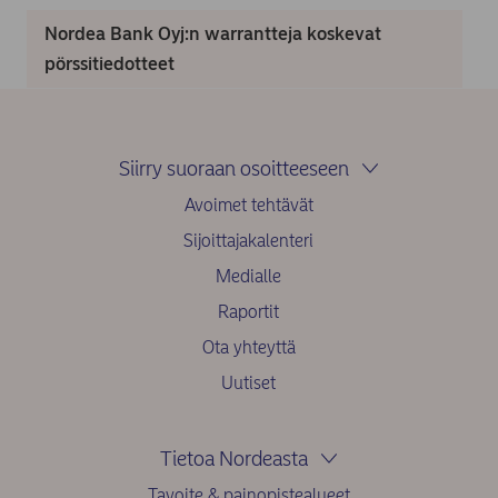
Nordea Bank Oyj:n warrantteja koskevat
pörssitiedotteet
Siirry suoraan osoitteeseen
Avoimet tehtävät
Sijoittajakalenteri
Medialle
Raportit
Ota yhteyttä
Uutiset
Tietoa Nordeasta
Tavoite & painopistealueet