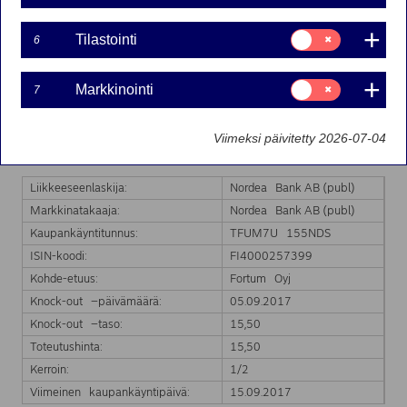
Suostumusvalinta:
Tilastointi
6
Nordea Bank Ab (publ):n liikkeeseenlaskeman Turbo-
Tilastointi
warrantin markkinatakaus on päättynyt kohde-etuuden
hinnan saavutettua Turbo-warrantin knock-out tason.
Suostumusvalinta:
Markkinointi
7
Markkinointi
Markkinatakaus päättyy välittömästi.
Markkinatakauksen päättyminen koskee seuraavaa
Viimeksi päivitetty 2026-07-04
Turbo-warranttia:
Liikkeeseenlaskija:
Nordea Bank AB (publ)
Markkinatakaaja:
Nordea Bank AB (publ)
Kaupankäyntitunnus:
TFUM7U 155NDS
ISIN-koodi:
FI4000257399
Kohde-etuus:
Fortum Oyj
Knock-out –päivämäärä:
05.09.2017
Knock-out –taso:
15,50
Toteutushinta:
15,50
Kerroin:
1/2
Viimeinen kaupankäyntipäivä:
15.09.2017