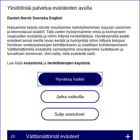
Hyppää pääsisältöön
Yksilöllistä palvelua evästeiden avulla
FI
Danish
Norsk
Svenska
English
Haluamme tarjota sinulle sivuillamme mahdollisimman sujuvan asioinnin
ja kiinnostavat sisällöt. Tätä varten hyödynnämme omia ja kolmansien
osapuolten evästeitä ja niihin liittyviä henkilötietoja. Hyväksymällä kaikki
MARKKINATAKAUS
evästeet annat meille luvan kerätä ja hyödyntää niihin liittyviä tietojasi
Nordean verkkopalvelujen kehittämiseen ja sisältöjen kohdentamiseen.
WARRANTILLE TYTY7I
Välttämättömillä evästeillä varmistamme sivustojemme luotettavan ja
turvallisen toiminnan. Voit valita, mitä evästeitä sallit.
7NDS1 ON PÄÄTTYNYT
Lue lisää
evästeistä
ja
henkilötietojen käytöstä
.
Hyväksy kaikki
15-09-2017 17:01
Nordea Bank Ab (publ):n liikkeeseenlaskeman Turbo-
Jatka valituilla
warrantin markkinatakaus on päättynyt kohde-etuuden
hinnan saavutettua Turbo-warrantin knock-out tason.
Sulje asetukset
Markkinatakaus päättyy välittömästi.
Markkinatakauksen päättyminen koskee seuraavaa
Turbo-warranttia:
Välttämättömät evästeet
20