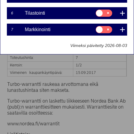
Liikkeeseenlaskija:
Nordea Bank AB (publ)
Suostumusvalinta:
Markkinatakaaja:
Tilastointi
Nordea Bank AB (publ)
6
Tilastointi
Kaupankäyntitunnus:
TYTY7I 7NDS1
ISIN-koodi:
FI4000262159
Suostumusvalinta:
Markkinointi
7
Markkinointi
Kohde-etuus:
YIT Oyj
Knock-out –päivämäärä:
15.09.2017
Viimeksi päivitetty 2026-08-03
Knock-out –taso:
7
Toteutushinta:
7
Kerroin:
1/2
Viimeinen kaupankäyntipäivä:
15.09.2017
Turbo-warrantti raukeaa arvottomana eikä
lunastushintaa siten makseta.
Turbo-warrantti on laskettu liikkeeseen Nordea Bank Ab
(publ):n warranttiesitteen mukaisesti. Warranttiesite on
saatavilla osoitteessa:
www.nordea.fi/warrantit