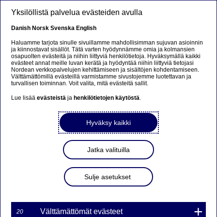
Hyppää pääsisältöön
Yksilöllistä palvelua evästeiden avulla
FI
Danish
Norsk
Svenska
English
Haluamme tarjota sinulle sivuillamme mahdollisimman sujuvan asioinnin
ja kiinnostavat sisällöt. Tätä varten hyödynnämme omia ja kolmansien
osapuolten evästeitä ja niihin liittyviä henkilötietoja. Hyväksymällä kaikki
Nordea Bank AB (publ)
evästeet annat meille luvan kerätä ja hyödyntää niihin liittyviä tietojasi
Nordean verkkopalvelujen kehittämiseen ja sisältöjen kohdentamiseen.
laskee liikkeeseen 5 uutta
Välttämättömillä evästeillä varmistamme sivustojemme luotettavan ja
turvallisen toiminnan. Voit valita, mitä evästeitä sallit.
unlimited
Lue lisää
evästeistä
ja
henkilötietojen käytöstä
.
turbowarranttisarjaa
9.1.2018, sarja(t) 2018:
Hyväksy kaikki
L1N FI ja 2018: S1N FI
Jatka valituilla
08-01-2018 13:51
Sulje asetukset
Nordea Bank AB (publ) laskee unlimited turbowarrantit
liikkeeseen osana warrantti- ja sertifikaattiohjelmaansa,
Välttämättömät evästeet
20
joka muodostuu 15.6.2017 julkaistusta ohjelmaesitteestä