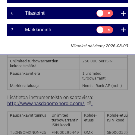
ja mahdollisista täydentävistä ohjelmaesitteistä sekä
unlimited turbowarranttien lopullisista ehdoista.
Suostumusvalinta:
Tilastointi
6
Unlimited turbowarranttien kohde-etuutena on OMX
Tilastointi
Stockholm 30 -indeksi.
Suostumusvalinta:
Markkinointi
7
Markkinointi
Liikkeeseenlaskija
Nordea Bank AB (publ)
Instrumentti
Unlimited turbowarrantti
Viimeksi päivitetty 2026-08-03
Kohde-etuus
OMX Stockholm 30 -
indeksi
Unlimited turbowarranttien
250 000 per ISIN
kokonaismäärä
Kaupankäyntierä
1 unlimited
turbowarrantti
Markkinatakaaja
Nordea Bank AB (publ)
Lisätietoa instrumenteista on saatavissa:
http://www.nasdaqomxnordic.com/
Kaupankäyntitunnus
Unlimited
Kohde-
Kohde-etuuden
turbowarrantin
etuus
ISIN-koodi
ISIN-koodi
TLONGOMXNONF25
FI4000295449
OMX
SE000033784