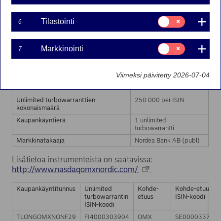
ja mahdollisista täydentävistä ohjelmaesitteistä sekä
unlimited turbowarranttien lopullisista ehdoista.
Suostumusvalinta:
Tilastointi
6
Unlimited turbowarranttien kohde-etuutena on OMX
Tilastointi
Stockholm 30 -indeksi.
Suostumusvalinta:
Markkinointi
7
Markkinointi
Liikkeeseenlaskija
Nordea Bank AB (publ)
Instrumentti
Unlimited turbowarrantti
Viimeksi päivitetty 2026-07-04
Kohde-etuus
OMX Stockholm 30 -
indeksi
Unlimited turbowarranttien
250 000 per ISIN
kokonaismäärä
Kaupankäyntierä
1 unlimited
turbowarrantti
Markkinatakaaja
Nordea Bank AB (publ)
Lisätietoa instrumenteista on saatavissa:
http://www.nasdaqomxnordic.com/
Kaupankäyntitunnus
Unlimited
Kohde-
Kohde-etuuden
turbowarrantin
etuus
ISIN-koodi
ISIN-koodi
TLONGOMXNONF29
FI4000303904
OMX
SE000033784