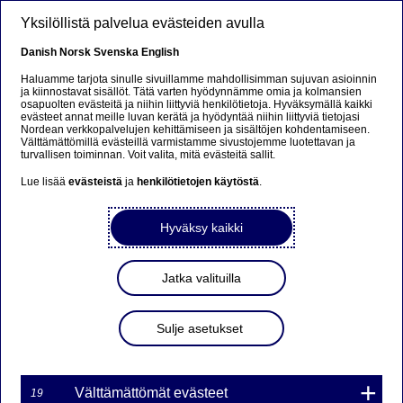
Hyppää pääsisältöön
Yksilöllistä palvelua evästeiden avulla
FI
Danish
Norsk
Svenska
English
Haluamme tarjota sinulle sivuillamme mahdollisimman sujuvan asioinnin
ja kiinnostavat sisällöt. Tätä varten hyödynnämme omia ja kolmansien
osapuolten evästeitä ja niihin liittyviä henkilötietoja. Hyväksymällä kaikki
Nordea Bank AB (publ)
evästeet annat meille luvan kerätä ja hyödyntää niihin liittyviä tietojasi
Nordean verkkopalvelujen kehittämiseen ja sisältöjen kohdentamiseen.
laskee liikkeeseen 6 uutta
Välttämättömillä evästeillä varmistamme sivustojemme luotettavan ja
turvallisen toiminnan. Voit valita, mitä evästeitä sallit.
unlimited
Lue lisää
evästeistä
ja
henkilötietojen käytöstä
.
turbowarranttisarjaa
5.2.2018, sarjat 2018: L3N
Hyväksy kaikki
FI, 2018: S3N FI
Jatka valituilla
02-02-2018 11:27
Sulje asetukset
Nordea Bank AB (publ) laskee unlimited turbowarrantit
liikkeeseen osana warrantti- ja sertifikaattiohjelmaansa,
Välttämättömät evästeet
19
joka muodostuu 15.6.2017 julkaistusta ohjelmaesitteestä