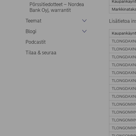
Kaupankäynt
Pörssitiedotteet – Nordea
Markkinataka
Bank Oyj, warrantit
Teemat
Lisätietoa i
Blogi
Kaupankäynt
TLONGDAX
Podcastit
TLONGDAX
Tilaa & seuraa
TLONGDAX
TLONGDAX
TLONGDAX
TLONGDAX
TLONGDAX
TLONGDAX
TLONGOMX
TLONGOMX
TLONGOMX
TLONGOMX
TLONGOMX