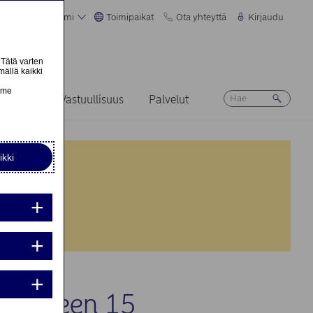
Suomi
Toimipaikat
Ota yhteyttä
Kirjaudu
 Tätä varten
mällä kaikki
n
emme
Ura
Vastuullisuus
Palvelut
ikki
nta:
nta:
ikkeeseen 15