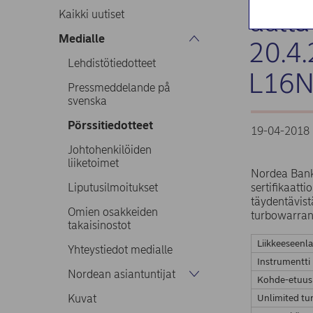
uutta
Kaikki uutiset
Medialle
20.4.
Lehdistötiedotteet
L16N
Pressmeddelande på
svenska
Pörssitiedotteet
19-04-2018 
Johtohenkilöiden
liiketoimet
Nordea Bank 
Liputusilmoitukset
sertifikaatt
täydentävist
Omien osakkeiden
turbowarran
takaisinostot
Liikkeeseenla
Yhteystiedot medialle
Instrumentti
Nordean asiantuntijat
Kohde-etuus
Kuvat
Unlimited tu