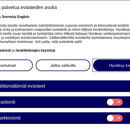
tä palvelua evästeiden avulla
k
Svenska
English
at
ota sinulle sivuillamme mahdollisimman sujuvan asioinnin ja kiinnostavat sisällöt.
mia ja kolmansien osapuolten evästeitä ja niihin liittyviä henkilötietoja. Hyväksy
tä
 meille luvan kerätä ja hyödyntää niihin liittyviä tietojasi Nordean verkkopalveluje
 ja sisältöjen kohdentamiseen. Välttämättömillä evästeillä varmistamme sivustoj
Tietoa meistä
Sijoittajat
Uutiset & analyysit
turvallisen toiminnan. Voit valita, mitä evästeitä sallit.
steistä
ja
henkilötietojen käytöstä
.
asetukset
Jatka valituilla
Hyväksy ka
en to a related page.
lttämättömät evästeet
Suostumusvali
lastointi
Tilastointi
Suostumusvali
rkkinointi
Markkinointi
a Bank AB (publ) laskee li