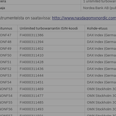
ierä
1 unlimited turbowarr
aja
Nordea Bank AB (pub
nstrumenteista on saatavissa:
http://www.nasdaqomxnordic.co
itunnus
Unlimited turbowarrantin ISIN-koodi
Kohde-etuus
NONF47
FI4000311386
DAX Index (Germa
NONF48
FI4000311394
DAX Index (Germa
NONF49
FI4000311402
DAX Index (Germa
NONF50
FI4000311410
DAX Index (Germa
NONF51
FI4000311428
DAX Index (Germa
NONF52
FI4000311436
DAX Index (Germa
NONF53
FI4000311444
DAX Index (Germa
NONF54
FI4000311451
DAX Index (Germa
NONF53
FI4000311469
OMX Stockholm 3
NONF54
FI4000311477
OMX Stockholm 3
NONF55
FI4000311485
OMX Stockholm 3
NONF56
FI4000311493
OMX Stockholm 3
NONF57
FI4000311501
OMX Stockholm 3