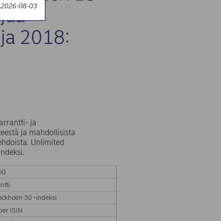
y 2026-08-03
rjaa
 ja 2018:
rrantti- ja
eestä ja mahdollisista
ehdoista. Unlimited
ndeksi.
l)
ntti
ockholm 30 -indeksi
er ISIN