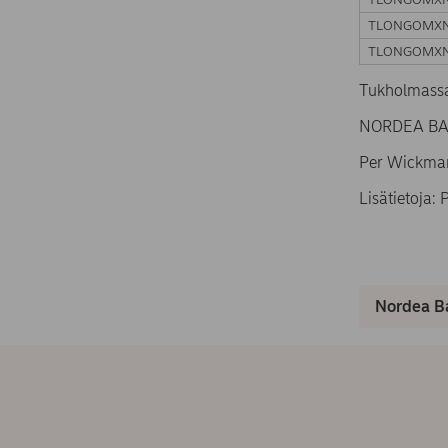
TLONGOMX
TLONGOMX
Tukholmassa
NORDEA BAN
Per Wickma
Lisätietoja:
Nordea Ba