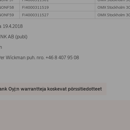
NONF58
FI4000311519
OMX Stockholm 3
NONF59
FI4000311527
OMX Stockholm 3
 19.4.2018
K AB (publ)
n
 Per Wickman puh. nro. +46 8 407 95 08
nk Oyj:n warrantteja koskevat pörssitiedotteet