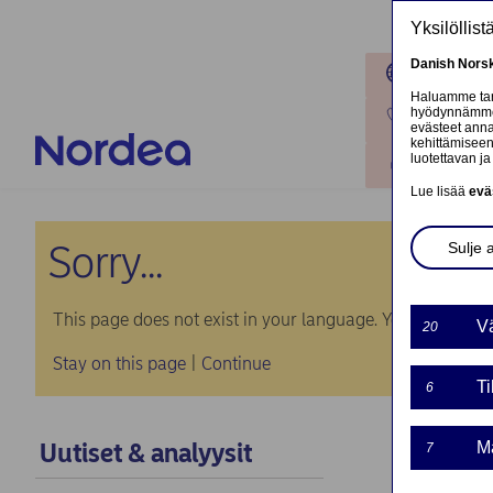
Hyppää pääsisältöön
Yksilöllis
Danish
Nors
Toimipaik
Haluamme tarj
hyödynnämme o
Ota yhteyt
evästeet annat
kehittämiseen
luotettavan ja 
Kirjaudu
Lue lisää
evä
Sorry...
Sulje 
This page does not exist in your language. You will be tak
Vä
20
Stay on this page
|
Continue
Ti
6
Uutiset & analyysit
Ma
7
Norde