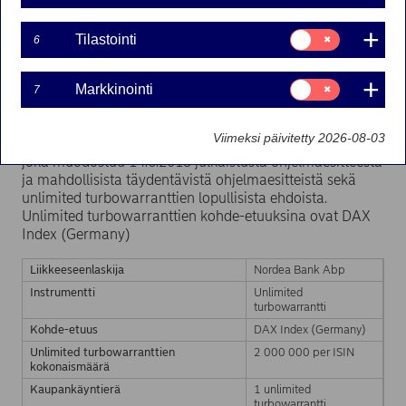
L31N FI.
Suostumusvalinta:
Tilastointi
6
Tilastointi
27-11-2018 13:10
Suostumusvalinta:
Markkinointi
7
Markkinointi
Nordea Bank Abp laskee unlimited turbowarrantit
Viimeksi päivitetty 2026-08-03
liikkeeseen osana warrantti- ja sertifikaattiohjelmaansa,
joka muodostuu 14.6.2018 julkaistusta ohjelmaesitteestä
ja mahdollisista täydentävistä ohjelmaesitteistä sekä
unlimited turbowarranttien lopullisista ehdoista.
Unlimited turbowarranttien kohde-etuuksina ovat DAX
Index (Germany)
Liikkeeseenlaskija
Nordea Bank Abp
Instrumentti
Unlimited
turbowarrantti
Kohde-etuus
DAX Index (Germany)
Unlimited turbowarranttien
2 000 000 per ISIN
kokonaismäärä
Kaupankäyntierä
1 unlimited
turbowarrantti