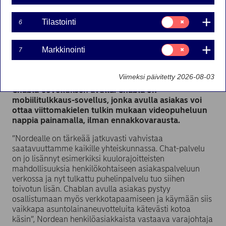
Lehdistötiedote | 23-09-2019 12:04
Suostumusvalinta:
Tilastointi
6
Tilastointi
Nordea tarjoaa ensimmäisenä pankkina Suomessa
Suostumusvalinta:
viittomakielisille henkilöasiakkailleen
Markkinointi
7
Markkinointi
mahdollisuuden asioida puhelimitse
asiakaspalvelussa. Palvelu toteutetaan
Viimeksi päivitetty 2026-08-03
kielivähemmistöjen tarpeita varten kehitetyn
Chabla-sovelluksen avulla. Chabla on
mobiilitulkkaus-sovellus, jonka avulla asiakas voi
ottaa viittomakielen tulkin mukaan videopuheluun
nappia painamalla, ilman ennakkovarausta.
”Nordealle on tärkeää jatkuvasti vahvistaa
saatavuuttamme kaikille yhteiskunnassa. Chat-palvelu
on jo lisännyt esimerkiksi kuulorajoitteisten
mahdollisuuksia henkilökohtaiseen asiakaspalveluun
verkossa ja nyt tulkattu puhelinpalvelu tuo siihen
toivotun lisän. Chablan avulla asiakas pystyy
osallistumaan myös verkkotapaamiseen ja käymään siis
vaikkapa asuntolainaneuvotteluita kätevästi kotoa
käsin”, Nordean henkilöasiakkaista vastaava varajohtaja