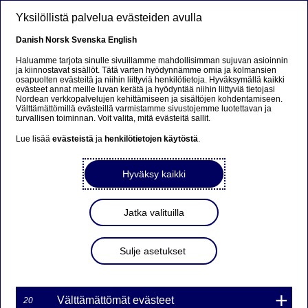
Hyppää pääsisältöön
Yksilöllistä palvelua evästeiden avulla
FI
Danish
Norsk
Svenska
English
Haluamme tarjota sinulle sivuillamme mahdollisimman sujuvan asioinnin
ja kiinnostavat sisällöt. Tätä varten hyödynnämme omia ja kolmansien
osapuolten evästeitä ja niihin liittyviä henkilötietoja. Hyväksymällä kaikki
Beklager...
evästeet annat meille luvan kerätä ja hyödyntää niihin liittyviä tietojasi
Nordean verkkopalvelujen kehittämiseen ja sisältöjen kohdentamiseen.
Välttämättömillä evästeillä varmistamme sivustojemme luotettavan ja
Denne siden findes ikke på norsk
turvallisen toiminnan. Voit valita, mitä evästeitä sallit.
Lue lisää
evästeistä
ja
henkilötietojen käytöstä
.
Bli værende på denne siden
|
Fortsett til en lignende
side på norsk
Hyväksy kaikki
Jatka valituilla
Nordean asiakaspalvelu
Sulje asetukset
puhelimitse nyt myös
viittomakielellä
Välttämättömät evästeet
20