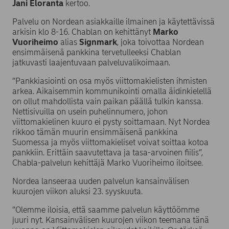
Jani Eloranta
kertoo.
Palvelu on Nordean asiakkaille ilmainen ja käytettävissä
arkisin klo 8-16. Chablan on kehittänyt
Marko
Vuoriheimo
alias
Signmark
, joka toivottaa Nordean
ensimmäisenä pankkina tervetulleeksi Chablan
jatkuvasti laajentuvaan palveluvalikoimaan.
”Pankkiasiointi on osa myös viittomakielisten ihmisten
arkea. Aikaisemmin kommunikointi omalla äidinkielellä
on ollut mahdollista vain paikan päällä tulkin kanssa.
Nettisivuilla on usein puhelinnumero, johon
viittomakielinen kuuro ei pysty soittamaan. Nyt Nordea
rikkoo tämän muurin ensimmäisenä pankkina
Suomessa ja myös viittomakieliset voivat soittaa kotoa
pankkiin. Erittäin saavutettava ja tasa-arvoinen fiilis”,
Chabla-palvelun kehittäjä Marko Vuoriheimo iloitsee.
Nordea lanseeraa uuden palvelun kansainvälisen
kuurojen viikon aluksi 23. syyskuuta.
”Olemme iloisia, että saamme palvelun käyttöömme
juuri nyt. Kansainvälisen kuurojen viikon teemana tänä