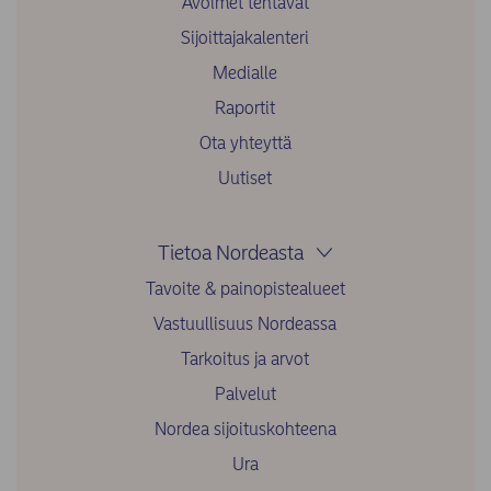
Avoimet tehtävät
Sijoittajakalenteri
Medialle
Raportit
Ota yhteyttä
Uutiset
Tietoa Nordeasta
Tavoite & painopistealueet
Vastuullisuus Nordeassa
Tarkoitus ja arvot
Palvelut
Nordea sijoituskohteena
Ura