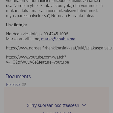
vuonna on Viittomakielen oikeudet kaikille. On tärkeä
osa Nordean yhteiskuntavastuutyötä, että voimme olla
mukana takaamassa näiden oikeuksien toteutumista
myös pankkipalveluissa”, Nordean Eloranta toteaa.
Lisätietoja:
Nordean viestintä, p. 09 4245 1006
Marko Vuoriheimo,
marko@chabla.me
https://www.nordea.fi/henkiloasiakkaat/tuki/asiakaspalvelu
https://www.youtube.com/watch?
v=_O2tqWuyA8s&feature=youtu.be
Documents
Release
Siirry suoraan osoitteeseen