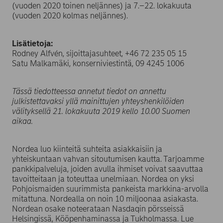
(vuoden 2020 toinen neljännes) ja 7.–22. lokakuuta
(vuoden 2020 kolmas neljännes).
Lisätietoja:
Rodney Alfvén, sijoittajasuhteet, +46 72 235 05 15
Satu Malkamäki, konserniviestintä, 09 4245 1006
Tässä tiedotteessa annetut tiedot on annettu
julkistettavaksi yllä mainittujen yhteyshenkilöiden
välityksellä 21. lokakuuta 2019 kello 10.00 Suomen
aikaa.
Nordea luo kiinteitä suhteita asiakkaisiin ja
yhteiskuntaan vahvan sitoutumisen kautta. Tarjoamme
pankkipalveluja, joiden avulla ihmiset voivat saavuttaa
tavoitteitaan ja toteuttaa unelmiaan. Nordea on yksi
Pohjoismaiden suurimmista pankeista markkina-arvolla
mitattuna. Nordealla on noin 10 miljoonaa asiakasta.
Nordean osake noteerataan Nasdaqin pörsseissä
Helsingissä, Kööpenhaminassa ja Tukholmassa. Lue