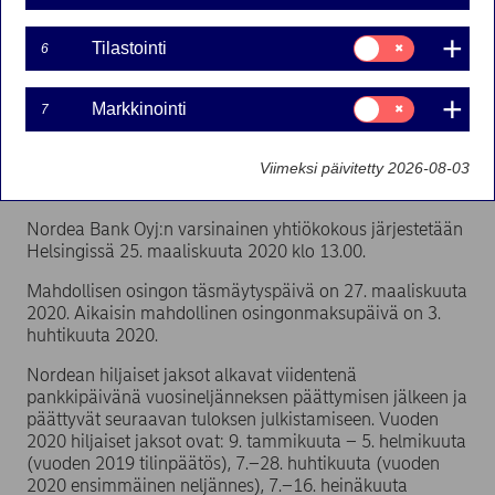
2020
Toinen neljännes ja puolivuosikatsaus 2020, 17.
Suostumusvalinta:
Tilastointi
6
heinäkuuta 2020
Tilastointi
Kolmas neljännes ja tammi-syyskuu 2020, 23.
lokakuuta 2020
Suostumusvalinta:
Markkinointi
7
Markkinointi
Vuoden 2019 vuosikertomus ja raportti pääoman ja
riskien hallinnasta julkaistaan Nordean verkkosivuilla
Viimeksi päivitetty 2026-08-03
(www.nordea.com) viikolla 9 vuonna 2020.
Nordea Bank Oyj:n varsinainen yhtiökokous järjestetään
Helsingissä 25. maaliskuuta 2020 klo 13.00.
Mahdollisen osingon täsmäytyspäivä on 27. maaliskuuta
2020. Aikaisin mahdollinen osingonmaksupäivä on 3.
huhtikuuta 2020.
Nordean hiljaiset jaksot alkavat viidentenä
pankkipäivänä vuosineljänneksen päättymisen jälkeen ja
päättyvät seuraavan tuloksen julkistamiseen. Vuoden
2020 hiljaiset jaksot ovat: 9. tammikuuta – 5. helmikuuta
(vuoden 2019 tilinpäätös), 7.–28. huhtikuuta (vuoden
2020 ensimmäinen neljännes), 7.–16. heinäkuuta