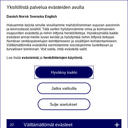
Hyppää pääsisältöön
Yksilöllistä palvelua evästeiden avulla
FI
Danish
Norsk
Svenska
English
Haluamme tarjota sinulle sivuillamme mahdollisimman sujuvan asioinnin
ja kiinnostavat sisällöt. Tätä varten hyödynnämme omia ja kolmansien
osapuolten evästeitä ja niihin liittyviä henkilötietoja. Hyväksymällä kaikki
Nordea Bank Oyj:n
evästeet annat meille luvan kerätä ja hyödyntää niihin liittyviä tietojasi
Nordean verkkopalvelujen kehittämiseen ja sisältöjen kohdentamiseen.
taloudelliset raportit vuonna
Välttämättömillä evästeillä varmistamme sivustojemme luotettavan ja
turvallisen toiminnan. Voit valita, mitä evästeitä sallit.
2020
Lue lisää
evästeistä
ja
henkilötietojen käytöstä
.
Hyväksy kaikki
Pörssitiedotteet | 21-10-2019 10:00
Nordea Bank Oyj – Pörssitiedote –
Jatka valituilla
Tulosjulkistamisajankohdat
Nordea Bank Oyj julkaisee vuonna 2020 seuraavat
Sulje asetukset
taloudelliset raportit:
Tilinpäätös vuodelta 2019, 6. helmikuuta 2020
Välttämättömät evästeet
20
Ensimmäinen neljännes 2020, 29. huhtikuuta