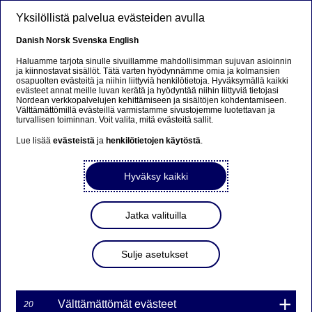
Hyppää pääsisältöön
Yksilöllistä palvelua evästeiden avulla
FI
Danish
Norsk
Svenska
English
Haluamme tarjota sinulle sivuillamme mahdollisimman sujuvan asioinnin
ja kiinnostavat sisällöt. Tätä varten hyödynnämme omia ja kolmansien
osapuolten evästeitä ja niihin liittyviä henkilötietoja. Hyväksymällä kaikki
Nordean
evästeet annat meille luvan kerätä ja hyödyntää niihin liittyviä tietojasi
Nordean verkkopalvelujen kehittämiseen ja sisältöjen kohdentamiseen.
Yrityspankkibarometri:
Välttämättömillä evästeillä varmistamme sivustojemme luotettavan ja
turvallisen toiminnan. Voit valita, mitä evästeitä sallit.
Investointirahoituksen
Lue lisää
evästeistä
ja
henkilötietojen käytöstä
.
kysyntä ja yritysten
henkilöstömäärä kasvaa
Hyväksy kaikki
lähikuukausina
Jatka valituilla
Lehdistötiedote | 17-06-2021 09:00
Sulje asetukset
Nordean tuoreen Yrityspankkibarometrin mukaan
suomalaisten pk-yritysten tilanne on kääntynyt
Välttämättömät evästeet
20
selvästi paremmaksi. Yrityspankkien