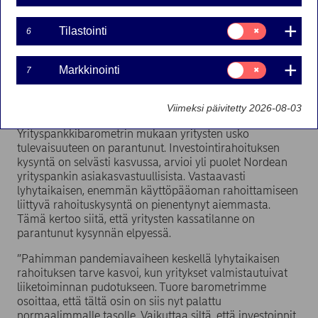
asiakasvastuullisille johtajille tehdystä kyselystä
käy ilmi, että pidempiaikaisen rahoituksen kysynnän
Suostumusvalinta:
Tilastointi
6
nähdään kasvavan lähikuukausina investointien
Tilastointi
jälleen käynnistyessä. Niin ikään yritysten
liikevaihdon, kannattavuuden ja henkilöstömäärän
Suostumusvalinta:
Markkinointi
7
Markkinointi
uskotaan kasvavan seuraavan puolen vuoden
aikana.
Viimeksi päivitetty 2026-08-03
Nordean puolivuosittain toteutettavan
Yrityspankkibarometrin mukaan yritysten usko
tulevaisuuteen on parantunut. Investointirahoituksen
kysyntä on selvästi kasvussa, arvioi yli puolet Nordean
yrityspankin asiakasvastuullisista. Vastaavasti
lyhytaikaisen, enemmän käyttöpääoman rahoittamiseen
liittyvä rahoituskysyntä on pienentynyt aiemmasta.
Tämä kertoo siitä, että yritysten kassatilanne on
parantunut kysynnän elpyessä.
”Pahimman pandemiavaiheen keskellä lyhytaikaisen
rahoituksen tarve kasvoi, kun yritykset valmistautuivat
liiketoiminnan pudotukseen. Tuore barometrimme
osoittaa, että tältä osin on siis nyt palattu
normaalimmalle tasolle. Vaikuttaa siltä, että investoinnit