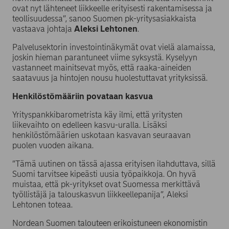
ovat nyt lähteneet liikkeelle erityisesti rakentamisessa ja
teollisuudessa”, sanoo Suomen pk-yritysasiakkaista
vastaava johtaja
Aleksi Lehtonen
.
Palvelusektorin investointinäkymät ovat vielä alamaissa,
joskin hieman parantuneet viime syksystä. Kyselyyn
vastanneet mainitsevat myös, että raaka-aineiden
saatavuus ja hintojen nousu huolestuttavat yrityksissä.
Henkilöstömääriin povataan kasvua
Yrityspankkibarometrista käy ilmi, että yritysten
liikevaihto on edelleen kasvu-uralla. Lisäksi
henkilöstömäärien uskotaan kasvavan seuraavan
puolen vuoden aikana.
”Tämä uutinen on tässä ajassa erityisen ilahduttava, sillä
Suomi tarvitsee kipeästi uusia työpaikkoja. On hyvä
muistaa, että pk-yritykset ovat Suomessa merkittävä
työllistäjä ja talouskasvun liikkeellepanija”, Aleksi
Lehtonen toteaa.
Nordean Suomen talouteen erikoistuneen ekonomistin