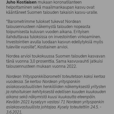
Juho Kostiaisen
mukaan koronatilanteen
helpottaminen sekä maailmankaupan kasvu ovat
kääntäneet Suomen talouden takaisin kasvu-uralle.
”Barometrimme tulokset tukevat Nordean
talousennusteen näkemystä talouden nopeasta
toipumisesta kuluvan vuoden aikana. Erityisen
ilahduttavaa tuloksissa on investointien virkoaminen.
Investointien avulla luodaan kasvun edellytyksiä myös
tuleville vuosille”, Kostiainen arvioi.
Nordea arvioi toukokuussa Suomen talouden kasvavan
tänä vuonna 3,0 prosenttia. Sama kasvuvauhti jatkuisi
talousennusteen mukaan vuonna 2022.
Nordean Yrityspankkibarometri toteutetaan kaksi kertaa
vuodessa. Se kertoo Nordean yrityspankin
asiakasvastuullisten henkilöiden näkemyksestä yritysten
ja rahoituksen kehityksestä edellisen kuuden kuukauden
aikana sekä näkymistä kuusi kuukautta eteenpäin.
Kevään 2021 kyselyyn vastasi 71 Nordean yrityspankin
asiakasvastuullista johtajaa. Kysely toteutettiin 24.5. -
3.6.2021.