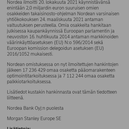
Nordea ilmoitti 20. lokakuuta 2021 käynnistävänsä
enintään 2,0 miljardin euron suuruisen omien
osakkeiden takaisinosto-ohjelman Nordean varsinaisen
yhtiökokouksen 24. maaliskuuta 2021 antaman
valtuutuksen perusteella. Omia osakkeita hankitaan
julkisessa kaupankäynnissä Euroopan parlamentin ja
neuvoston 16. huhtikuuta 2014 antaman markkinoiden
väärinkäyttöasetuksen (EU) N:o 596/2014 sekä
Euroopan komission delegoidun asetuksen (EU)
2016/1052 mukaisesti.
Nordean omistuksessa on nyt ilmoitettujen hankintojen
jälkeen 17 236 429 omaa osaketta pääomarakenteen
optimointitarkoituksessa ja 7 112 244 omaa osaketta
palkkiotarkoituksessa.
Lisätiedot kustakin hankinnasta ovat tämän tiedotteen
liitteenä.
Nordea Bank Oyj:n puolesta
Morgan Stanley Europe SE
Lisätietoja: