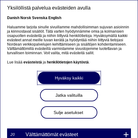
Hyppää pääsisältöön
Yksilöllistä palvelua evästeiden avulla
FI
Danish
Norsk
Svenska
English
Haluamme tarjota sinulle sivuillamme mahdollisimman sujuvan asioinnin
ja kiinnostavat sisällöt. Tätä varten hyödynnämme omia ja kolmansien
osapuolten evästeitä ja niihin liittyviä henkilötietoja. Hyväksymällä kaikki
Nordea Bank Oyj: Omien
evästeet annat meille luvan kerätä ja hyödyntää niihin liittyviä tietojasi
Nordean verkkopalvelujen kehittämiseen ja sisältöjen kohdentamiseen.
osakkeiden takaisinosto
Välttämättömillä evästeillä varmistamme sivustojemme luotettavan ja
turvallisen toiminnan. Voit valita, mitä evästeitä sallit.
26.01.2022
Lue lisää
evästeistä
ja
henkilötietojen käytöstä
.
Hyväksy kaikki
26-01-2022 22:30
Nordea Bank Oyj
Jatka valituilla
Pörssitiedote – Muutokset omien osakkeiden
omistuksessa
Sulje asetukset
26.01.2022 klo 22.30 Suomen aikaa
Nordea Bank Oyj (LEI: 529900ODI3047E2LIV03) on
26.01.2022 hankkinut omia osakkeitaan (ISIN:
Välttämättömät evästeet
20
FI4000297767) omistukseensa seuraavasti: