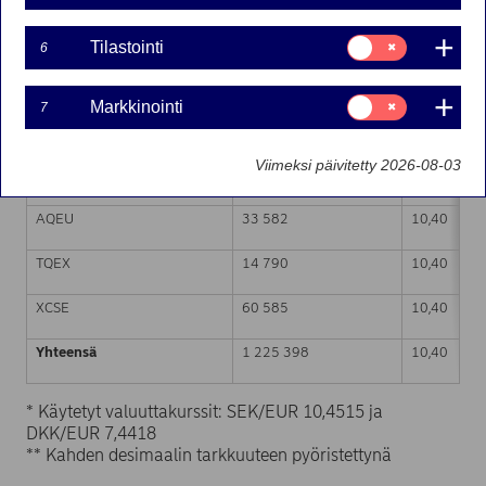
Markkinapaikka (MIC-koodi)
Osakkeiden lukumäärä
Painotettu 
Suostumusvalinta:
Tilastointi
6
Tilastointi
XSTO
404 726
10,40
Suostumusvalinta:
Markkinointi
7
Markkinointi
XHEL
347 106
10,40
Viimeksi päivitetty 2026-08-03
CEUX
364 609
10,40
AQEU
33 582
10,40
TQEX
14 790
10,40
XCSE
60 585
10,40
Yhteensä
1 225 398
10,40
* Käytetyt valuuttakurssit: SEK/EUR 10,4515 ja
DKK/EUR 7,4418
** Kahden desimaalin tarkkuuteen pyöristettynä