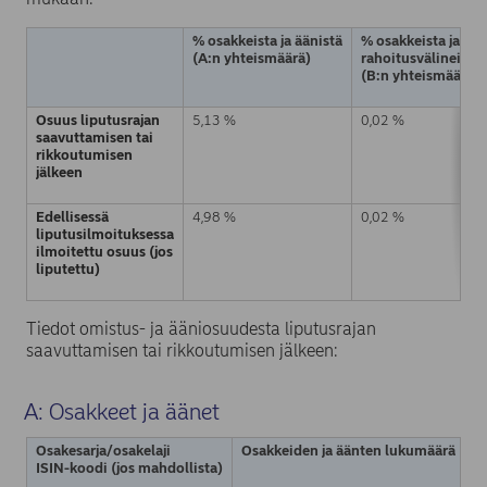
% osakkeista ja äänistä
% osakkeista ja ään
(A:n yhteismäärä)
rahoitusvälineiden
(B:n yhteismäärä)
Osuus liputusrajan
5,13 %
0,02 %
saavuttamisen tai
rikkoutumisen
jälkeen
Edellisessä
4,98 %
0,02 %
liputusilmoituksessa
ilmoitettu osuus (jos
liputettu)
Tiedot omistus- ja ääniosuudesta liputusrajan
saavuttamisen tai rikkoutumisen jälkeen:
A: Osakkeet ja äänet
Osakesarja/osakelaji
Osakkeiden ja äänten lukumäärä
O
ISIN-koodi (jos mahdollista)