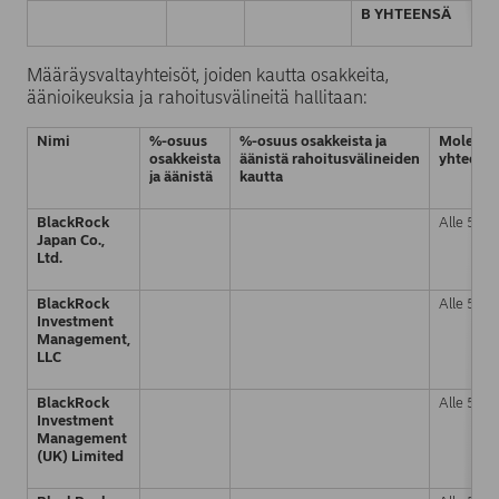
B YHTEENSÄ
Määräysvaltayhteisöt, joiden kautta osakkeita,
äänioikeuksia ja rahoitusvälineitä hallitaan:
Nimi
%-osuus
%-osuus osakkeista
ja
Molemm
osakkeista
äänistä
rahoitusvälineiden
yhteens
ja äänistä
kautta
BlackRock
Alle 5 %
Japan Co.,
Ltd.
BlackRock
Alle 5 %
Investment
Management,
LLC
BlackRock
Alle 5 %
Investment
Management
(UK) Limited