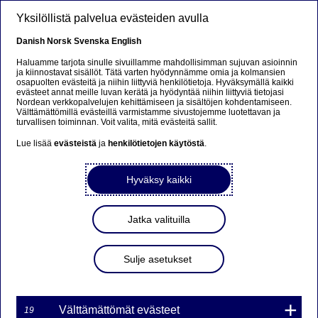
Hyppää pääsisältöön
Yksilöllistä palvelua evästeiden avulla
FI
Danish
Norsk
Svenska
English
Haluamme tarjota sinulle sivuillamme mahdollisimman sujuvan asioinnin
ja kiinnostavat sisällöt. Tätä varten hyödynnämme omia ja kolmansien
osapuolten evästeitä ja niihin liittyviä henkilötietoja. Hyväksymällä kaikki
Ursäkta...
evästeet annat meille luvan kerätä ja hyödyntää niihin liittyviä tietojasi
Nordean verkkopalvelujen kehittämiseen ja sisältöjen kohdentamiseen.
Välttämättömillä evästeillä varmistamme sivustojemme luotettavan ja
Den här sidan finns tyvärr inte på svenska.
turvallisen toiminnan. Voit valita, mitä evästeitä sallit.
Lue lisää
evästeistä
ja
henkilötietojen käytöstä
.
Stanna kvar på sidan
|
Gå till en relaterad sida på
svenska
Hyväksy kaikki
Jatka valituilla
Nordea Bank Oyj:
Sulje asetukset
Arvopaperimarkkinalain 9
luvun 10 pykälän mukainen
liputusilmoitus (BlackRock,
Välttämättömät evästeet
19