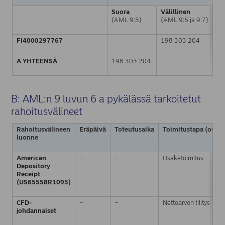
Suora
Välillinen
S
(AML 9:5)
(AML 9:6 ja 9:7)
(
FI4000297767
198 303 204
A YHTEENSÄ
198 303 204
5
B: AML:n 9 luvun 6 a pykälässä tarkoitetut
rahoitusvälineet
Rahoitusvälineen
Eräpäivä
Toteutusaika
Toimitustapa (osaket
luonne
American
−
−
Osaketoimitus
Depository
Receipt
(US65558R1095)
CFD-
−
−
Nettoarvon tilitys
johdannaiset