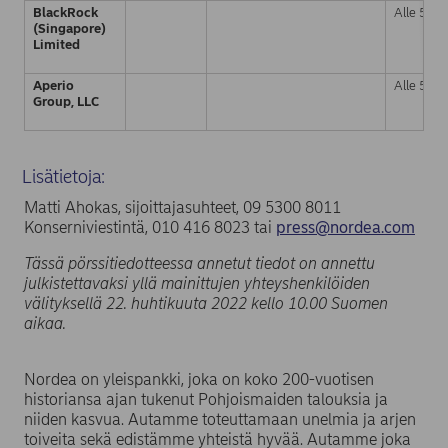
BlackRock
Alle 5 %
(Singapore)
Limited
Aperio
Alle 5 %
Group, LLC
Lisätietoja:
Matti Ahokas, sijoittajasuhteet, 09 5300 8011
Konserniviestintä, 010 416 8023 tai
press@nordea.com
Tässä pörssitiedotteessa annetut tiedot on annettu
julkistettavaksi yllä mainittujen yhteyshenkilöiden
välityksellä 22. huhtikuuta 2022 kello 10.00 Suomen
aikaa.
Nordea on yleispankki, joka on koko 200-vuotisen
historiansa ajan tukenut Pohjoismaiden talouksia ja
niiden kasvua. Autamme toteuttamaan unelmia ja arjen
toiveita sekä edistämme yhteistä hyvää. Autamme joka