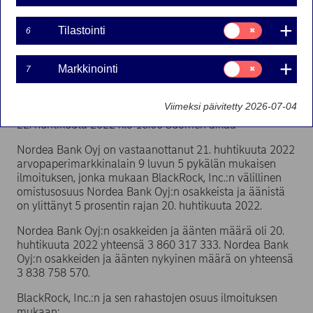
Inc.)
Suostumusvalinta:
Tilastointi
6
Tilastointi
Suurimmat osakkeenomistajat | 22-04-2022 10:00
Suostumusvalinta:
Markkinointi
7
Markkinointi
Nordea Bank Oyj
Viimeksi päivitetty 2026-07-04
Pörssitiedote − Suurimmat osakkeenomistajat
22. huhtikuuta 2022 klo 10.00 Suomen aikaa
Nordea Bank Oyj on vastaanottanut 21. huhtikuuta 2022
arvopaperimarkkinalain 9 luvun 5 pykälän mukaisen
ilmoituksen, jonka mukaan BlackRock, Inc.:n välillinen
omistusosuus Nordea Bank Oyj:n osakkeista ja äänistä
on ylittänyt 5 prosentin rajan 20. huhtikuuta 2022.
Nordea Bank Oyj:n osakkeiden ja äänten määrä oli 20.
huhtikuuta 2022 yhteensä 3 860 317 333. Nordea Bank
Oyj:n osakkeiden ja äänten nykyinen määrä on yhteensä
3 838 758 570.
BlackRock, Inc.:n ja sen rahastojen osuus ilmoituksen
mukaan: