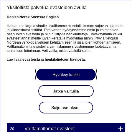
Hyppää pääsisältöön
Yksilöllistä palvelua evästeiden avulla
FI
Danish
Norsk
Svenska
English
Haluamme tarjota sinulle sivuillamme mahdollisimman sujuvan asioinnin
ja kiinnostavat sisällöt. Tätä varten hyödynnämme omia ja kolmansien
osapuolten evästeitä ja niihin liittyviä henkilötietoja. Hyväksymällä kaikki
Nordea Bank Oyj: Omien
evästeet annat meille luvan kerätä ja hyödyntää niihin liittyviä tietojasi
Nordean verkkopalvelujen kehittämiseen ja sisältöjen kohdentamiseen.
osakkeiden takaisinosto
Välttämättömillä evästeillä varmistamme sivustojemme luotettavan ja
turvallisen toiminnan. Voit valita, mitä evästeitä sallit.
28.04.2022
Lue lisää
evästeistä
ja
henkilötietojen käytöstä
.
Hyväksy kaikki
28-04-2022 22:30
Nordea Bank Oyj
Jatka valituilla
Pörssitiedote – Muutokset omien osakkeiden
omistuksessa
Sulje asetukset
28.04.2022 klo 22.30 Suomen aikaa
Nordea Bank Oyj (LEI: 529900ODI3047E2LIV03) on
28.04.2022 hankkinut omia osakkeitaan (ISIN:
Välttämättömät evästeet
20
FI4000297767) omistukseensa seuraavasti: