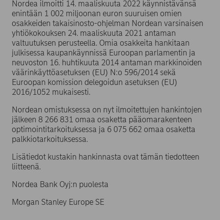
Nordea ilmoitti 14. maaliskuuta 2022 käynnistävänsä
enintään 1 002 miljoonan euron suuruisen omien
osakkeiden takaisinosto-ohjelman Nordean varsinaisen
yhtiökokouksen 24. maaliskuuta 2021 antaman
valtuutuksen perusteella. Omia osakkeita hankitaan
julkisessa kaupankäynnissä Euroopan parlamentin ja
neuvoston 16. huhtikuuta 2014 antaman markkinoiden
väärinkäyttöasetuksen (EU) N:o 596/2014 sekä
Euroopan komission delegoidun asetuksen (EU)
2016/1052 mukaisesti.
Nordean omistuksessa on nyt ilmoitettujen hankintojen
jälkeen 8 266 831 omaa osaketta pääomarakenteen
optimointitarkoituksessa ja 6 075 662 omaa osaketta
palkkiotarkoituksessa.
Lisätiedot kustakin hankinnasta ovat tämän tiedotteen
liitteenä.
Nordea Bank Oyj:n puolesta
Morgan Stanley Europe SE