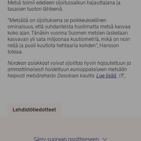
Metsä toimii edelleen sijoitussalkun hajauttajana ja
tasaisen tuoton lähteenä.
”Metsällä on sijoituksena se poikkeuksellinen
ominaisuus, että suhdanteista huolimatta metsä kasvaa
koko ajan. Tänäkin vuonna Suomen metsien lasketaan
kasvavan yli sata miljoonaa kuutiometriä, mikä on noin
neljä ja puoli kuutiota hehtaaria kohden”, Hansson
toteaa.
Nordean asiakkaat voivat sijoittaa hyvin hajautettuun ja
ammattimaisesti hoidettuun eurooppalaiseen metsään
helposti metsärahasto Dasoksen kautta.
Lue lisää
.
Lehdistötiedotteet
Siirry suoraan osoitteeseen