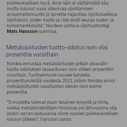
poikkeuksellisen hyvä. Aina näin ei välttämättä käy,
mutta kulunut vuosi alleviivaa sijoittamisen
arvaamattomuutta ja tarvetta hajauttaa sijoitussalkkua
sijoituksiin, joiden tuotto ja riski eivät seuraa osake- ja
korkomarkkinoita”, Nordean johtava sijoitusstrategi
Mats Hansson
summaa.
Metsäsijoitusten tuotto-odotus noin viisi
prosenttia vuosittain
Nordea ennustaa metsäsijoitusten pitkän aikavälin
tuotto-odotuksen tasaantuvan noin viiteen prosenttiin
vuosittain. Tuottoennuste nousee kahdella
prosenttiyksiköllä vuodesta 2022, jolloin Nordea arvioi
metsäsijoitusten vuosituoton olevan noin kolme
prosenttia.
”Ennustetta tukevat puun tasainen kysyntä ja hinta,
vaikka metsäkiinteistöjen hinnoissa voi lähivuosina olla
jonkin verran laskuvaraa viime vuosien poikkeuksellisen
nousun jälkeen”, Hansson sanoo.