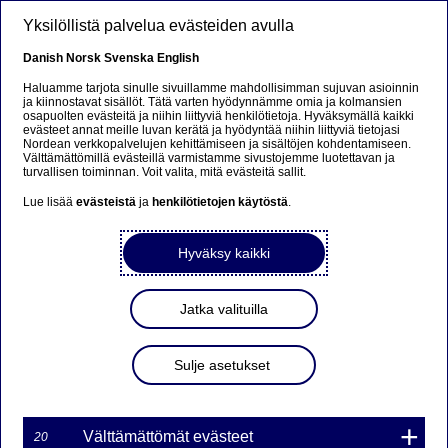
Hyppää pääsisältöön
Yksilöllistä palvelua evästeiden avulla
FI
Danish
Norsk
Svenska
English
Haluamme tarjota sinulle sivuillamme mahdollisimman sujuvan asioinnin
ja kiinnostavat sisällöt. Tätä varten hyödynnämme omia ja kolmansien
osapuolten evästeitä ja niihin liittyviä henkilötietoja. Hyväksymällä kaikki
Metsä toimi vuonna 2022
evästeet annat meille luvan kerätä ja hyödyntää niihin liittyviä tietojasi
Nordean verkkopalvelujen kehittämiseen ja sisältöjen kohdentamiseen.
suojana inflaatiota vastaan,
Välttämättömillä evästeillä varmistamme sivustojemme luotettavan ja
turvallisen toiminnan. Voit valita, mitä evästeitä sallit.
myös tulevat tuottonäkymät
Lue lisää
evästeistä
ja
henkilötietojen käytöstä
.
vakaat
Hyväksy kaikki
Lehdistötiedote | 21-03-2023 07:50
Jatka valituilla
Puun kysyntä ja hinta pysyivät vahvoina vuonna 2022,
vaikka Venäjän hyökkäys Ukrainaan, nopeasti noussut
Sulje asetukset
inflaatio ja korkotaso sekä talouden epävarmuus
vaikuttivat Suomen metsäteollisuuden vientiin. Tuonnin
loppuminen Venäjältä lisäsi varsinkin koivun kysyntää,
Välttämättömät evästeet
20
minkä seurauksena koivukuidun hinta nousi 31