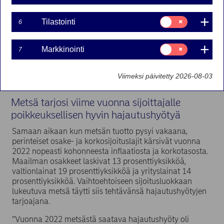
prosenttia. Metsäkiinteistöjen hinnat nousivat
keskimäärin yli 10 prosenttia.
Suostumusvalinta:
Tilastointi
6
Tilastointi
Metsätaloutta koskevat tilastot vuodelta 2022 ovat vielä
tarkentumassa, mutta alustavien tietojen perusteella
Suostumusvalinta:
Markkinointi
7
voidaan metsätalouden liiketuloksen ennakoida olevan
Markkinointi
viime vuodelta vähintään yhtä hyvä kuin vuonna 2021,
jolloin liiketulos hehtaarilta oli yli 150 euroa.
Viimeksi päivitetty 2026-08-03
Metsä tarjosi viime vuonna sijoittajalle
poikkeuksellisen hyvin hajautushyötyä
Samaan aikaan kun metsän tuotto pysyi vakaana,
perinteiset osake- ja korkosijoituslajit kärsivät vuonna
2022 nopeasti kohonneesta inflaatiosta ja korkotasosta.
Maailman osakkeet laskivat 13 prosenttiyksikköä,
valtionlainat 19 prosenttiyksikköä ja yrityslainat 14
prosenttiyksikköä. Vaihtoehtoiseen sijoitusluokkaan
lukeutuva metsä täytti siis tehtävänsä hajautushyötyjen
tarjoajana.
”Vuonna 2022 metsästä saatava hajautushyöty oli