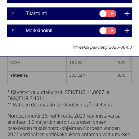
Markkinapaikka (MIC-koodi)
Osakkeiden lukumäärä
Painotettu 
Suostumusvalinta:
Tilastointi
6
Tilastointi
XHEL
80 181
9,76
Suostumusvalinta:
Markkinointi
7
Markkinointi
CEUX
164 596
9,76
Viimeksi päivitetty 2026-08-03
XSTO
72 064
9,76
XCSE
16 383
9,76
Yhteensä
333 224
9,76
* Käytetyt valuuttakurssit: SEK/EUR 11,8687 ja
DKK/EUR 7,4514
** Kahden desimaalin tarkkuuteen pyöristettynä
Nordea ilmoitti 26. huhtikuuta 2023 käynnistävänsä
enintään 1,0 miljardin euron suuruisen omien
osakkeiden takaisinosto-ohjelman Nordean vuoden
2023 varsinaisen yhtiökokouksen antaman valtuutuksen