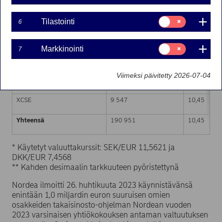
Markkinapaikka (MIC-koodi)
Osakkeiden lukumäärä
Painotettu 
Suostumusvalinta:
Tilastointi
6
Tilastointi
XHEL
44 498
10,45
Suostumusvalinta:
Markkinointi
7
Markkinointi
CEUX
91 029
10,45
Viimeksi päivitetty 2026-07-04
XSTO
45 877
10,45
XCSE
9 547
10,45
Yhteensä
190 951
10,45
* Käytetyt valuuttakurssit: SEK/EUR 11,5621 ja
DKK/EUR 7,4568
** Kahden desimaalin tarkkuuteen pyöristettynä
Nordea ilmoitti 26. huhtikuuta 2023 käynnistävänsä
enintään 1,0 miljardin euron suuruisen omien
osakkeiden takaisinosto-ohjelman Nordean vuoden
2023 varsinaisen yhtiökokouksen antaman valtuutuksen