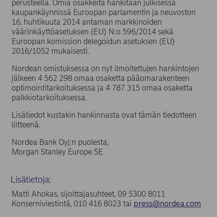
perusteella. Omia osakkeita hankitaan julkisessa
kaupankäynnissä Euroopan parlamentin ja neuvoston
16. huhtikuuta 2014 antaman markkinoiden
väärinkäyttöasetuksen (EU) N:o 596/2014 sekä
Euroopan komission delegoidun asetuksen (EU)
2016/1052 mukaisesti.
Nordean omistuksessa on nyt ilmoitettujen hankintojen
jälkeen 4 562 298 omaa osaketta pääomarakenteen
optimointitarkoituksessa ja 4 787 315 omaa osaketta
palkkiotarkoituksessa.
Lisätiedot kustakin hankinnasta ovat tämän tiedotteen
liitteenä.
Nordea Bank Oyj:n puolesta,
Morgan Stanley Europe SE
Lisätietoja:
Matti Ahokas, sijoittajasuhteet, 09 5300 8011
Konserniviestintä, 010 416 8023 tai
press@nordea.com