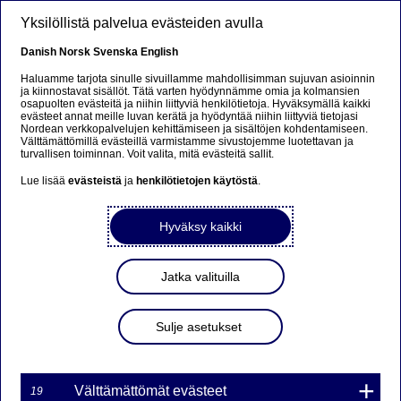
Hyppää pääsisältöön
Yksilöllistä palvelua evästeiden avulla
FI
Danish
Norsk
Svenska
English
Haluamme tarjota sinulle sivuillamme mahdollisimman sujuvan asioinnin
ja kiinnostavat sisällöt. Tätä varten hyödynnämme omia ja kolmansien
osapuolten evästeitä ja niihin liittyviä henkilötietoja. Hyväksymällä kaikki
Nordea Bank Oyj: Omien
evästeet annat meille luvan kerätä ja hyödyntää niihin liittyviä tietojasi
Nordean verkkopalvelujen kehittämiseen ja sisältöjen kohdentamiseen.
osakkeiden takaisinosto
Välttämättömillä evästeillä varmistamme sivustojemme luotettavan ja
turvallisen toiminnan. Voit valita, mitä evästeitä sallit.
02.10.2023
Lue lisää
evästeistä
ja
henkilötietojen käytöstä
.
Hyväksy kaikki
02-10-2023 22:30
Nordea Bank Oyj
Jatka valituilla
Pörssitiedote – Muutokset omien osakkeiden
omistuksessa
Sulje asetukset
02.10.2023 klo 22.30 Suomen aikaa
Nordea Bank Oyj (LEI: 529900ODI3047E2LIV03) on
02.10.2023 hankkinut omia osakkeitaan (ISIN:
Välttämättömät evästeet
19
FI4000297767) omistukseensa seuraavasti: