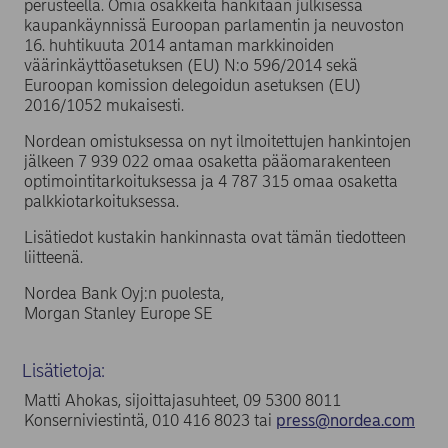
perusteella. Omia osakkeita hankitaan julkisessa
kaupankäynnissä Euroopan parlamentin ja neuvoston
16. huhtikuuta 2014 antaman markkinoiden
väärinkäyttöasetuksen (EU) N:o 596/2014 sekä
Euroopan komission delegoidun asetuksen (EU)
2016/1052 mukaisesti.
Nordean omistuksessa on nyt ilmoitettujen hankintojen
jälkeen 7 939 022 omaa osaketta pääomarakenteen
optimointitarkoituksessa ja 4 787 315 omaa osaketta
palkkiotarkoituksessa.
Lisätiedot kustakin hankinnasta ovat tämän tiedotteen
liitteenä.
Nordea Bank Oyj:n puolesta,
Morgan Stanley Europe SE
Lisätietoja:
Matti Ahokas, sijoittajasuhteet, 09 5300 8011
Konserniviestintä, 010 416 8023 tai
press@nordea.com