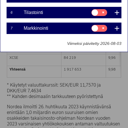
Markkinapaikka (MIC-koodi)
Osakkeiden lukumäärä
Painotettu 
Suostumusvalinta:
Tilastointi
6
Tilastointi
XHEL
405 126
9,97
Suostumusvalinta:
Markkinointi
7
Markkinointi
CEUX
836 645
9,98
Viimeksi päivitetty 2026-08-03
XSTO
591 663
9,98
XCSE
84 219
9,96
Yhteensä
1 917 653
9,98
* Käytetyt valuuttakurssit: SEK/EUR 11,7570 ja
DKK/EUR 7,4634
** Kahden desimaalin tarkkuuteen pyöristettynä
Nordea ilmoitti 26. huhtikuuta 2023 käynnistävänsä
enintään 1,0 miljardin euron suuruisen omien
osakkeiden takaisinosto-ohjelman Nordean vuoden
2023 varsinaisen yhtiökokouksen antaman valtuutuksen