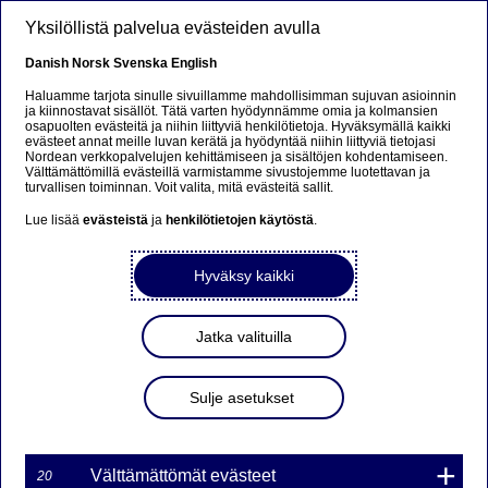
Hyppää pääsisältöön
Yksilöllistä palvelua evästeiden avulla
FI
Danish
Norsk
Svenska
English
Haluamme tarjota sinulle sivuillamme mahdollisimman sujuvan asioinnin
ja kiinnostavat sisällöt. Tätä varten hyödynnämme omia ja kolmansien
osapuolten evästeitä ja niihin liittyviä henkilötietoja. Hyväksymällä kaikki
Nordea Bank Oyj: Omien
evästeet annat meille luvan kerätä ja hyödyntää niihin liittyviä tietojasi
Nordean verkkopalvelujen kehittämiseen ja sisältöjen kohdentamiseen.
osakkeiden takaisinosto
Välttämättömillä evästeillä varmistamme sivustojemme luotettavan ja
turvallisen toiminnan. Voit valita, mitä evästeitä sallit.
25.10.2023
Lue lisää
evästeistä
ja
henkilötietojen käytöstä
.
Hyväksy kaikki
25-10-2023 22:30
Nordea Bank Oyj
Jatka valituilla
Pörssitiedote – Muutokset omien osakkeiden
omistuksessa
Sulje asetukset
25.10.2023 klo 22.30 Suomen aikaa
Nordea Bank Oyj (LEI: 529900ODI3047E2LIV03) on
25.10.2023 hankkinut omia osakkeitaan (ISIN:
Välttämättömät evästeet
20
FI4000297767) omistukseensa seuraavasti: