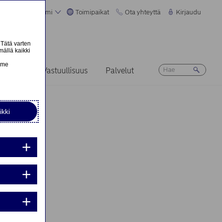
Suomi
Toimipaikat
Ota yhteyttä
Kirjaudu
 Tätä varten
mällä kaikki
n
emme
Ura
Vastuullisuus
Palvelut
ikki
nta:
nta: