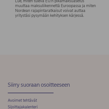
Lue, miten tuleva EU:n pikamaksuasetus
muuttaa maksuliikennettä Euroopassa ja miten
Nordean rajapintaratkaisut voivat auttaa
yritystäsi pysymään kehityksen kärjessä.
Siirry suoraan osoitteeseen
Avoimet tehtävät
Sijoittajakalenteri