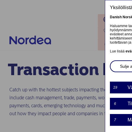
Hyppää pääsisältöön
Yksilöllis
Danish
Nors
Toimipaik
Haluamme tarj
hyödynnämme o
Ota yhteyt
evästeet annat
kehittämiseen
luotettavan ja 
Kirjaudu
Lue lisää
evä
Transaction ba
Sulje 
Vä
19
Catch up with the hottest subjects impacting the fast evolvin
include cash management, trade, payments, working capital, 
Ti
6
payments, cards, emerging technology and much more. Stay i
out how they impact people and companies in the Nordics 
Ma
7