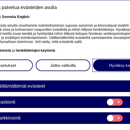
tä palvelua evästeiden avulla
k
Svenska
English
at
ota sinulle sivuillamme mahdollisimman sujuvan asioinnin ja kiinnostavat sisällöt.
mia ja kolmansien osapuolten evästeitä ja niihin liittyviä henkilötietoja. Hyväksy
tä
 meille luvan kerätä ja hyödyntää niihin liittyviä tietojasi Nordean verkkopalveluje
 ja sisältöjen kohdentamiseen. Välttämättömillä evästeillä varmistamme sivustoj
Tietoa meistä
Sijoittajat
Uutiset & analyysit
turvallisen toiminnan. Voit valita, mitä evästeitä sallit.
steistä
ja
henkilötietojen käytöstä
.
nking
asetukset
Jatka valituilla
Hyväksy ka
lttämättömät evästeet
g and rapidly developing area of transaction banking. Topics
liquidity management, digitalisation, e-commerce, mobile
Suostumusvali
lastointi
nformed on the latest developments in the TxB space and find
Tilastointi
and beyond.
Suostumusvali
rkkinointi
Markkinointi