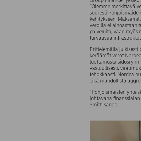
Group Finance -yksikön
”Olemme merkittävä v
suuresti Pohjoismaiden
kehitykseen. Maksami
veroilla ei ainoastaan t
palveluita, vaan myös 
turvaavaa infrastruktuu
Erittelemällä julkisest
keräämät verot Nordea
luottamusta sidosryhmi
vastuullisesti, vaatimu
tehokkaasti. Nordea huol
eikä mahdollista aggres
”Pohjoismaisten yhteis
johtavana finanssialan
Smith sanoo.