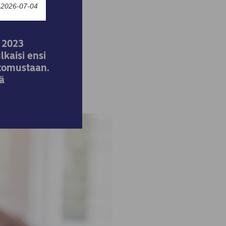
y 2026-07-04
 2023
lkaisi ensi
rtomustaan.
ä