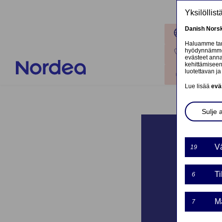
Hyppää pääsisältöön
Yksilöllis
Danish
Nors
Toimipaik
Haluamme tarj
hyödynnämme o
Ota yhteyt
evästeet annat
kehittämiseen
luotettavan ja 
Kirjaudu
Lue lisää
evä
Sulje 
Vä
19
Ti
6
Ma
7