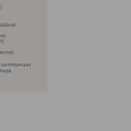
a)
sältävät
oa)
ot)
 euroa).
ja varmistamaan
aksuja.