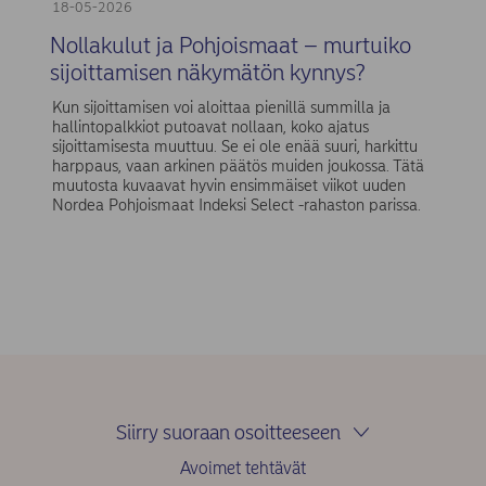
18-05-2026
Nollakulut ja Pohjoismaat – murtuiko
sijoittamisen näkymätön kynnys?
Kun sijoittamisen voi aloittaa pienillä summilla ja
hallintopalkkiot putoavat nollaan, koko ajatus
sijoittamisesta muuttuu. Se ei ole enää suuri, harkittu
harppaus, vaan arkinen päätös muiden joukossa. Tätä
muutosta kuvaavat hyvin ensimmäiset viikot uuden
Nordea Pohjoismaat Indeksi Select -rahaston parissa.
Siirry suoraan osoitteeseen
Avoimet tehtävät