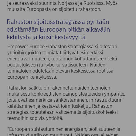
ja seuraavaksi suurinta Norjassa ja Ruotsissa. Myös
muualta Euroopasta on sijoitettu rahastoon.
Rahaston sijoitusstrategiassa pyritään
edistämään Euroopan pitkän aikavälin
kehitystä ja kriisinkestävyyttä
Empower Europe -rahaston strategiassa sijoitetaan
yhtiöihin, joiden toimialat liittyvät esimerkiksi
energiavarmuuteen, tuotannon kotiuttamiseen sekä
puolustukseen ja kyberturvallisuuteen. Näiden
toimialojen odotetaan olevan keskeisessä roolissa
Euroopan kehityksessä.
Rahaston salkku on rakennettu näiden teemojen
mukaisesti konkreettisten painopistealueiden ympärille,
joita ovat esimerkiksi sähköistäminen, infrastruktuurin
kehittäminen ja kestävät toimitusketjut. Rahaston
strategiaa toteutetaan valitsemalla sijoituskohteeksi
teemoihin sopivia yhtiöitä.
”Euroopan suhtautuminen energiaan, teollisuuteen ja
infrastruktuuriin on muuttunut. Näiden osa-alueiden