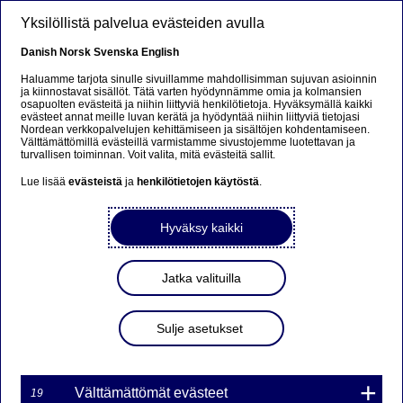
Hyppää pääsisältöön
Yksilöllistä palvelua evästeiden avulla
FI
Danish
Norsk
Svenska
English
Haluamme tarjota sinulle sivuillamme mahdollisimman sujuvan asioinnin
ja kiinnostavat sisällöt. Tätä varten hyödynnämme omia ja kolmansien
osapuolten evästeitä ja niihin liittyviä henkilötietoja. Hyväksymällä kaikki
Markkinat ja sijoittaminen
evästeet annat meille luvan kerätä ja hyödyntää niihin liittyviä tietojasi
Nordean verkkopalvelujen kehittämiseen ja sisältöjen kohdentamiseen.
Välttämättömillä evästeillä varmistamme sivustojemme luotettavan ja
Vuosi lanseerauksesta:
turvallisen toiminnan. Voit valita, mitä evästeitä sallit.
sijoittajien kiinnostus
Lue lisää
evästeistä
ja
henkilötietojen käytöstä
.
Empower Europe -rahastoa
Hyväksy kaikki
kohtaan jatkuu
Jatka valituilla
15-06-2026
Sijoittajat ovat edelleen kiinnostuneita
Sulje asetukset
sijoittamaan Euroopan pitkän aikavälin
kehitykseen. Tästä kertoo se, että Nordean
Empower Europe -rahastoon sijoitettu sen
Välttämättömät evästeet
19
ensimmäisen vuoden aikana 870 miljoonaa euroa.