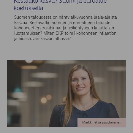
Kestääkö kasvu? Suomi ja euroalue
koetuksella
Suomen taloudessa on nähty alkuvuonna laaja-alaista
kasvua. Kestävätkö Suomen ja euroalueen taloudet
kohonneet energiahinnat ja heikentyneen kuluttajien
luottamuksen? Miten EKP toimii kohonneen inflaation
ja hidastuvan kasvun alhossa?
Markkinat ja sijoittaminen