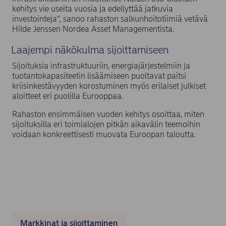
kehitys vie useita vuosia ja edellyttää jatkuvia
investointeja”, sanoo rahaston salkunhoitotiimiä vetävä
Hilde Jenssen Nordea Asset Managementista.
Laajempi näkökulma sijoittamiseen
Sijoituksia infrastruktuuriin, energiajärjestelmiin ja
tuotantokapasiteetin lisäämiseen puoltavat paitsi
kriisinkestävyyden korostuminen myös erilaiset julkiset
aloitteet eri puolilla Eurooppaa.
Rahaston ensimmäisen vuoden kehitys osoittaa, miten
sijoituksilla eri toimialojen pitkän aikavälin teemoihin
voidaan konkreettisesti muovata Euroopan taloutta.
Markkinat ja sijoittaminen