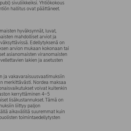
l) sivuliikkeiksi. Yhtiökokous
tiön hallitus ovat päättäneet.
maisten hyväksynnät, luvat,
isten mahdolliset arviot ja
väksyttävissä. Edellytyksenä on
lituksen arvion mukaan kokonaan tai
tokset asianomaisten viranomaisten
ellettavien lakien ja asetusten
in ja vakavaraisuusvaatimuksiin
van merkittävästi. Nordea maksaa
konaisvaikutukset voivat kuitenkin
ahaston kerryttäminen 4–5
iset lisäkustannukset. Tämä on
ksiin liittyy paljon
källä aikavälillä suuremmat kuin
uolisten toimintaedellytysten