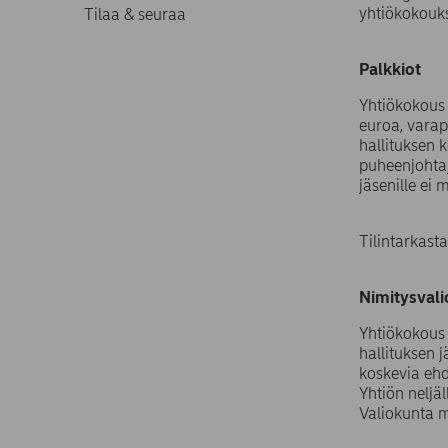
yhtiökokouks
Tilaa & seuraa
Palkkiot
Yhtiökokous 
euroa, varap
hallituksen
puheenjohtaj
jäsenille ei 
Tilintarkas
Nimitysval
Yhtiökokous 
hallituksen 
koskevia ehd
Yhtiön neljä
Valiokunta 