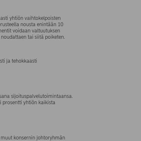
asti yhtiön vaihtokelpoisten
erusteella nousta enintään 10
mentit voidaan valtuutuksen
noudattaen tai siitä poiketen.
i ja tehokkaasti
sana sijoituspalvelutoimintaansa.
 prosentti yhtiön kaikista
ja muut konsernin johtoryhmän