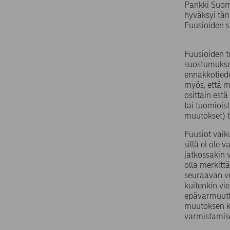
Pankki Suom
hyväksyi tän
Fuusioiden s
Fuusioiden t
suostumukset
ennakkotiedo
myös, että m
osittain est
tai tuomiois
muutokset) t
Fuusiot vaik
sillä ei ole
jatkossakin 
olla merkitt
seuraavan v
kuitenkin vi
epävarmuutta
muutoksen ku
varmistamis