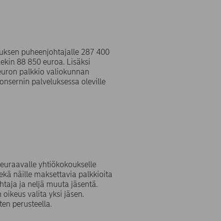
ituksen puheenjohtajalle 287 400
lekin 88 850 euroa. Lisäksi
euron palkkio valiokunnan
onsernin palveluksessa oleville
euraavalle yhtiökokoukselle
sekä näille maksettavia palkkioita
taja ja neljä muuta jäsentä.
oikeus valita yksi jäsen.
en perusteella.