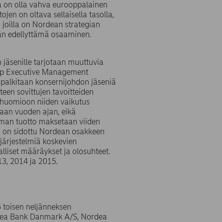
na on olla vahva eurooppalainen
en on oltava sellaisella tasolla,
, joilla on Nordean strategian
ävän edellyttämä osaaminen.
 jäsenille tarjotaan muuttuvia
oup Executive Management
palkitaan konsernijohdon jäseniä
teen sovittujen tavoitteiden
a huomioon niiden vaikutus
taan vuoden ajan, eikä
lman tuotto maksetaan viiden
to on sidottu Nordean osakkeen
sjärjestelmiä koskevien
lliset määräykset ja olosuhteet.
13, 2014 ja 2015.
 toisen neljänneksen
ordea Bank Danmark A/S, Nordea