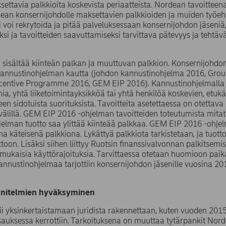
settavia palkkioita koskevista periaatteista. Nordean tavoittee
ean konsernijohdolle maksettavien palkkioiden ja muiden työehtoj
i voi rekrytoida ja pitää palveluksessaan konsernijohdon jäseniä
ksi ja tavoitteiden saavuttamiseksi tarvittava pätevyys ja teht
 sisältää kiinteän palkan ja muuttuvan palkkion. Konsernijohdon
kannustinohjelman kautta (johdon kannustinohjelma 2016, Gr
ncentive Programme 2016, GEM EIP 2016). Kannustinohjelmalla 
ia, yhtä liiketoimintayksikköä tai yhtä henkilöä koskevien, etukä
en sidotuista suorituksista. Tavoitteita asetettaessa on otettav
avälillä. GEM EIP 2016 -ohjelman tavoitteiden toteutumista mita
elman tuotto saa ylittää kiinteää palkkaa. GEM EIP 2016 -ohje
a käteisenä palkkiona. Lykättyä palkkiota tarkistetaan, ja tuot
toon. Lisäksi siihen liittyy Ruotsin finanssivalvonnan palkitsemi
ukaisia käyttörajoituksia. Tarvittaessa otetaan huomioon paika
nnustinohjelmaa tarjottiin konsernijohdon jäsenille vuosina 20
nitelmien hyväksyminen
i yksinkertaistamaan juridista rakennettaan, kuten vuoden 2015
sauksessa kerrottiin. Tarkoituksena on muuttaa tytärpankit N