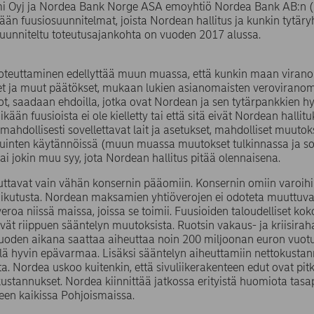
i Oyj ja Nordea Bank Norge ASA emoyhtiö Nordea Bank AB:n (pub
ään fuusiosuunnitelmat, joista Nordean hallitus ja kunkin tytäryh
uunniteltu toteutusajankohta on vuoden 2017 alussa.
oteuttaminen edellyttää muun muassa, että kunkin maan virano
 ja muut päätökset, mukaan lukien asianomaisten veroviranoma
t, saadaan ehdoilla, jotka ovat Nordean ja sen tytärpankkien hy
ikään fuusioista ei ole kielletty tai että sitä eivät Nordean hal
ä mahdollisesti sovellettavat lait ja asetukset, mahdolliset muu
tuinten käytännöissä (muun muassa muutokset tulkinnassa ja sov
ai jokin muu syy, jota Nordean hallitus pitää olennaisena.
uttavat vain vähän konsernin pääomiin. Konsernin omiin varoih
 vaikutusta. Nordean maksamien yhtiöverojen ei odoteta muuttu
veroa niissä maissa, joissa se toimii. Fuusioiden taloudelliset ko
ävät riippuen sääntelyn muutoksista. Ruotsin vakaus- ja kriisir
uoden aikana saattaa aiheuttaa noin 200 miljoonan euron vuotu
elä hyvin epävarmaa. Lisäksi sääntelyn aiheuttamiin nettokustannu
. Nordea uskoo kuitenkin, että sivuliikerakenteen edut ovat pit
stannukset. Nordea kiinnittää jatkossa erityistä huomiota tasap
een kaikissa Pohjoismaissa.