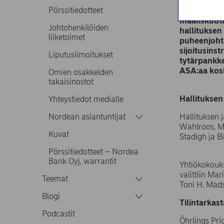
Tänään pide
Pörssitiedotteet
ja tase sek
maaliskuuta
Johtohenkilöiden
hallituksen 
liiketoimet
puheenjohta
sijoitusins
Liputusilmoitukset
tytärpankk
ASA:aa kos
Omien osakkeiden
takaisinostot
Hallituksen
Yhteystiedot medialle
Nordean asiantuntijat
Hallituksen 
Wahlroos, Ma
Kuvat
Stadigh ja B
Pörssitiedotteet – Nordea
Bank Oyj, warrantit
Yhtiökokouks
valittiin Ma
Teemat
Toni H. Mads
Blogi
Tilintarkast
Podcastit
Öhrlings Pri