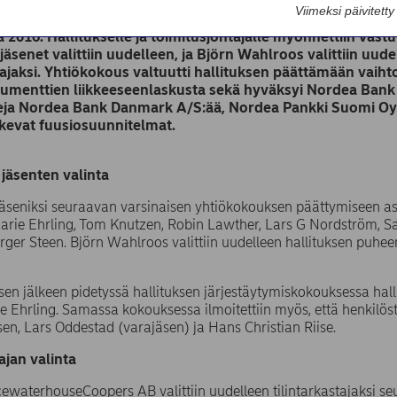
tyssä Nordean varsinaisessa yhtiökokouksessa vahvistett
Viimeksi päivitett
ä päätettiin maksaa osinkoa 0,64 euroa osakkeelta. Osingo
 2016. Hallitukselle ja toimitusjohtajalle myönnettiin vas
jäsenet valittiin uudelleen, ja Björn Wahlroos valittiin uud
jaksi. Yhtiökokous valtuutti hallituksen päättämään vaiht
trumenttien liikkeeseenlaskusta sekä hyväksyi Nordea Bank
eja Nordea Bank Danmark A/S:ää, Nordea Pankki Suomi Oyj
kevat fuusiosuunnitelmat.
 jäsenten valinta
jäseniksi seuraavan varsinaisen yhtiökokouksen päättymiseen asti
rie Ehrling, Tom Knutzen, Robin Lawther, Lars G Nordström, Sara
irger Steen. Björn Wahlroos valittiin uudelleen hallituksen puhee
en jälkeen pidetyssä hallituksen järjestäytymiskokouksessa hal
rie Ehrling. Samassa kokouksessa ilmoitettiin myös, että henkilös
en, Lars Oddestad (varajäsen) ja Hans Christian Riise.
ajan valinta
cewaterhouseCoopers AB valittiin uudelleen tilintarkastajaksi s