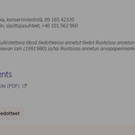
a, konserniviestintä, 09 165 42320
n, sijoittajasuhteet, +46 101 562 960
ulkistettava tässä tiedotteessa annetut tiedot Ruotsissa annetun
evan lain (1991:980) ja/tai Ruotsissa annetun arvopaperimarkk
nts
dote (PDF)
iedotteet