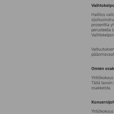
Vaihtokelpo
Hallitus val
sijoitusinst
prosenttia y
perusteella 
Vaihtokelpoi
Valtuutukse
pääomavaati
Omien osakk
Yhtiökokous 
Tällä tavoin
osakkeista.
Konsernijoh
Yhtiökokous 