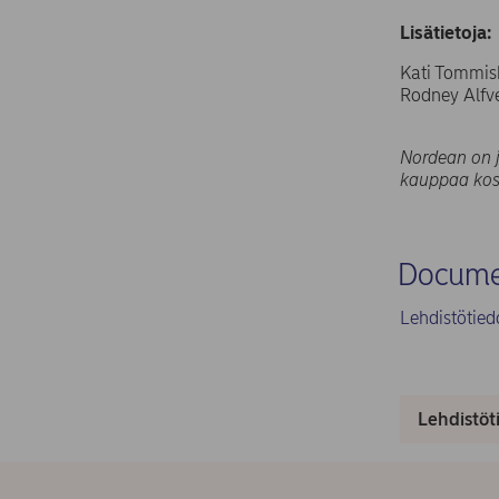
Lisätietoja:
Kati Tommisk
Rodney Alfvé
Nordean on j
kauppaa kosk
Docume
Lehdistötie
Lehdistöt