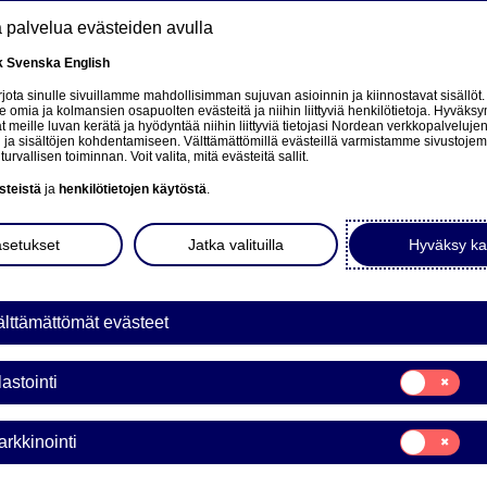
tä palvelua evästeiden avulla
k
Svenska
English
at
ota sinulle sivuillamme mahdollisimman sujuvan asioinnin ja kiinnostavat sisällöt.
mia ja kolmansien osapuolten evästeitä ja niihin liittyviä henkilötietoja. Hyväksy
tä
 meille luvan kerätä ja hyödyntää niihin liittyviä tietojasi Nordean verkkopalveluje
 ja sisältöjen kohdentamiseen. Välttämättömillä evästeillä varmistamme sivustoj
Tietoa meistä
Sijoittajat
Uutiset & analyysit
turvallisen toiminnan. Voit valita, mitä evästeitä sallit.
steistä
ja
henkilötietojen käytöstä
.
asetukset
Jatka valituilla
Hyväksy ka
ean yhtiökokouksen vuonn
lttämättömät evästeet
ät päätökset
Suostumusvali
lastointi
Tilastointi
ote | 17-03-2016 20:20
Suostumusvali
rkkinointi
Markkinointi