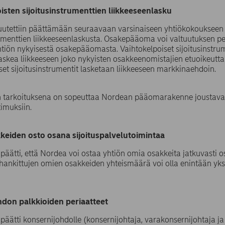
isten sijoitusinstrumenttien liikkeeseenlasku
tuutettiin päättämään seuraavaan varsinaiseen yhtiökokoukseen 
rumenttien liikkeeseenlaskusta. Osakepääoma voi valtuutuksen p
htiön nykyisestä osakepääomasta. Vaihtokelpoiset sijoitusinstru
laskea liikkeeseen joko nykyisten osakkeenomistajien etuoikeutta 
set sijoitusinstrumentit lasketaan liikkeeseen markkinaehdoin.
n tarkoituksena on sopeuttaa Nordean pääomarakenne joustavast
muksiin.
eiden osto osana sijoituspalvelutoimintaa
päätti, että Nordea voi ostaa yhtiön omia osakkeita jatkuvasti o
 hankittujen omien osakkeiden yhteismäärä voi olla enintään yksi
don palkkioiden periaatteet
päätti konsernijohdolle (konsernijohtaja, varakonsernijohtaja 