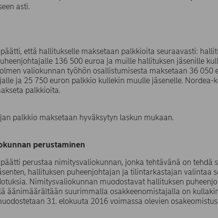
een asti.
päätti, että hallitukselle maksetaan palkkioita seuraavasti: hall
uheenjohtajalle 136 500 euroa ja muille hallituksen jäsenille kul
 kolmen valiokunnan työhön osallistumisesta maksetaan 36 050 
alle ja 25 750 euron palkkio kullekin muulle jäsenelle. Nordea-k
makseta palkkioita.
tajan palkkio maksetaan hyväksytyn laskun mukaan.
iokunnan perustaminen
päätti perustaa nimitysvaliokunnan, jonka tehtävänä on tehdä s
jäsenten, hallituksen puheenjohtajan ja tilintarkastajan valintaa 
otuksia. Nimitysvaliokunnan muodostavat hallituksen puheenjoh
llä äänimäärältään suurimmalla osakkeenomistajalla on kullakin 
muodostetaan 31. elokuuta 2016 voimassa olevien osakeomistust