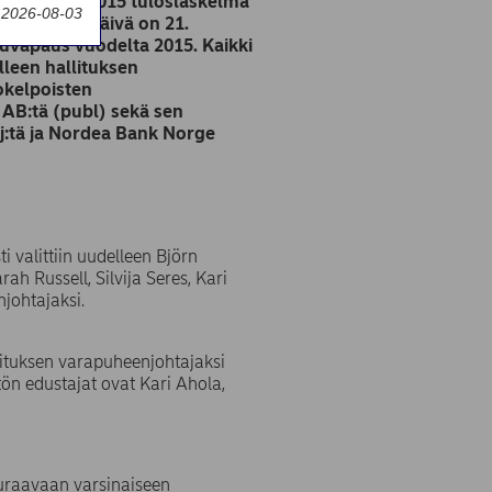
iin vuoden 2015 tuloslaskelma
y 2026-08-03
n täsmäytyspäivä on 21.
tuuvapaus vuodelta 2015. Kaikki
elleen hallituksen
okelpoisten
 AB:tä (publ) sekä sen
:tä ja Nordea Bank Norge
 valittiin uudelleen Björn
h Russell, Silvija Seres, Kari
njohtajaksi.
lituksen varapuheenjohtajaksi
tön edustajat ovat Kari Ahola,
euraavaan varsinaiseen