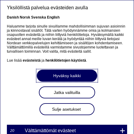
Hyppää pääsisältöön
Yksilöllistä palvelua evästeiden avulla
FI
Danish
Norsk
Svenska
English
Haluamme tarjota sinulle sivuillamme mahdollisimman sujuvan asioinnin
ja kiinnostavat sisällöt. Tätä varten hyödynnämme omia ja kolmansien
osapuolten evästeitä ja niihin liittyviä henkilötietoja. Hyväksymällä kaikki
Sorry...
evästeet annat meille luvan kerätä ja hyödyntää niihin liittyviä tietojasi
Nordean verkkopalvelujen kehittämiseen ja sisältöjen kohdentamiseen.
Välttämättömillä evästeillä varmistamme sivustojemme luotettavan ja
This page does not exist in your language. You will
turvallisen toiminnan. Voit valita, mitä evästeitä sallit.
be taken to a related page.
Lue lisää
evästeistä
ja
henkilötietojen käytöstä
.
Stay on this page
|
Continue
Hyväksy kaikki
Jatka valituilla
MARKKINATAKAUS
Sulje asetukset
WARRANTILLE
TDAX6F10200NDS1 ON
PÄÄTTYNYT
Välttämättömät evästeet
20