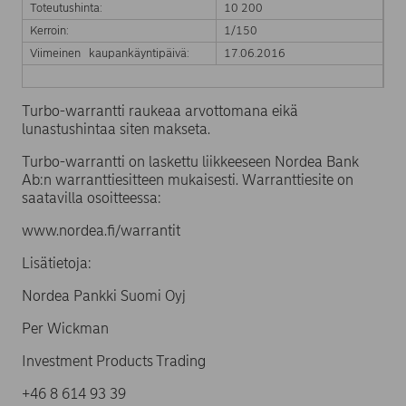
Toteutushinta:
10 200
Kerroin:
1/150
Viimeinen kaupankäyntipäivä:
17.06.2016
Turbo-warrantti raukeaa arvottomana eikä
lunastushintaa siten makseta.
Turbo-warrantti on laskettu liikkeeseen Nordea Bank
Ab:n warranttiesitteen mukaisesti. Warranttiesite on
saatavilla osoitteessa:
www.nordea.fi/warrantit
Lisätietoja:
Nordea Pankki Suomi Oyj
Per Wickman
Investment Products Trading
+46 8 614 93 39