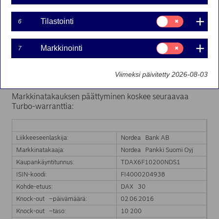
Suostumusvalinta:
Tilastointi
02-06-2016 10:47
6
Tilastointi
Suostumusvalinta:
Markkinointi
Nordea Bank Ab:n liikkeeseenlaskeman Turbo-warrantin
7
Markkinointi
markkinatakaus on päättynyt kohde-etuuden hinnan
saavutettua Turbo-warrantin knock-out tason.
Viimeksi päivitetty 2026-08-03
Markkinatakaus päättyy välittömästi.
Markkinatakauksen päättyminen koskee seuraavaa
Turbo-warranttia:
Liikkeeseenlaskija:
Nordea Bank AB
Markkinatakaaja:
Nordea Pankki Suomi Oyj
Kaupankäyntitunnus:
TDAX6F10200NDS1
ISIN-koodi:
FI4000204938
Kohde-etuus:
DAX 30
Knock-out –päivämäärä:
02.06.2016
Knock-out –taso:
10 200