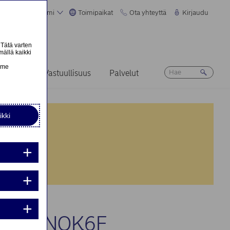
Suomi
Toimipaikat
Ota yhteyttä
Kirjaudu
 Tätä varten
mällä kaikki
n
emme
Ura
Vastuullisuus
Palvelut
ikki
nta:
nta:
LLE TNOK6F