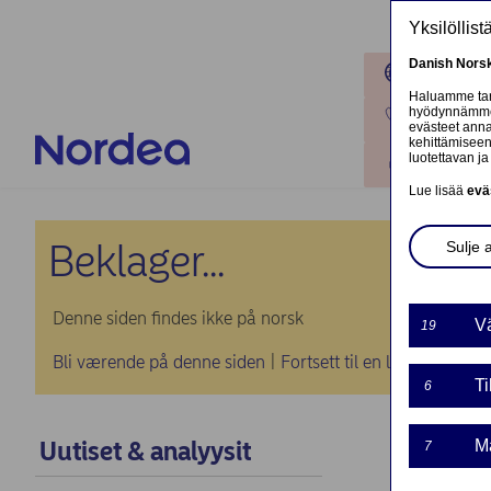
Hyppää pääsisältöön
Yksilöllis
Danish
Nors
Toimipaik
Haluamme tarj
hyödynnämme o
Ota yhteyt
evästeet annat
kehittämiseen
luotettavan ja 
Kirjaudu
Lue lisää
evä
Beklager...
Sulje 
Denne siden findes ikke på norsk
Vä
19
Bli værende på denne siden
|
Fortsett til en lignende sid
Ti
6
Uutiset & analyysit
Ma
7
MARK