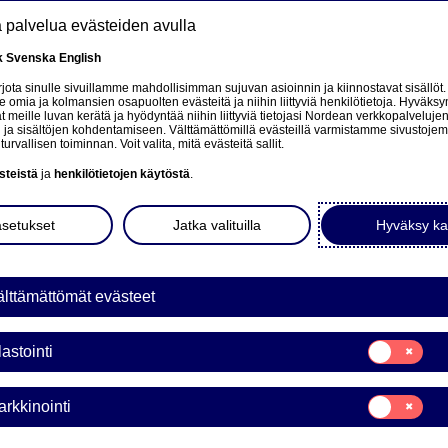
tä palvelua evästeiden avulla
k
Svenska
English
at
ota sinulle sivuillamme mahdollisimman sujuvan asioinnin ja kiinnostavat sisällöt.
mia ja kolmansien osapuolten evästeitä ja niihin liittyviä henkilötietoja. Hyväksy
tä
 meille luvan kerätä ja hyödyntää niihin liittyviä tietojasi Nordean verkkopalveluje
 ja sisältöjen kohdentamiseen. Välttämättömillä evästeillä varmistamme sivustoj
Tietoa meistä
Sijoittajat
Uutiset & analyysit
turvallisen toiminnan. Voit valita, mitä evästeitä sallit.
steistä
ja
henkilötietojen käytöstä
.
asetukset
Jatka valituilla
Hyväksy ka
lttämättömät evästeet
e på norsk
Suostumusvali
lastointi
Tilastointi
Suostumusvali
rkkinointi
Markkinointi
KINATAKAUS WARRANTI