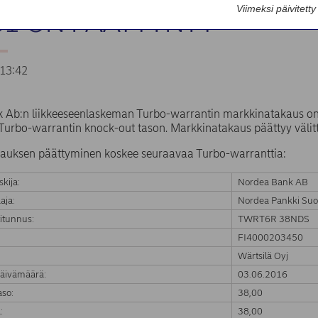
Viimeksi päivitett
1 ON PÄÄTTYNYT
13:42
 Ab:n liikkeeseenlaskeman Turbo-warrantin markkinatakaus on
Turbo-warrantin knock-out tason. Markkinatakaus päättyy välit
auksen päättyminen koskee seuraavaa Turbo-warranttia:
skija:
Nordea Bank AB
aja:
Nordea Pankki Suo
itunnus:
TWRT6R 38NDS
FI4000203450
:
Wärtsilä Oyj
äivämäärä:
03.06.2016
aso:
38,00
:
38,00