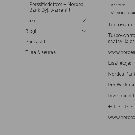
Pörssitiedotteet – Nordea
Kerroin:
Bank Oyj, warrantit
Viimeinen ka
Teemat
Turbo-warra
Blogi
Turbo-warran
saatavilla os
Podcastit
Tilaa & seuraa
www.nordea.
Lisätietoja:
Nordea Pank
Per Wickma
Investment 
+46 8 61
www.nordea.