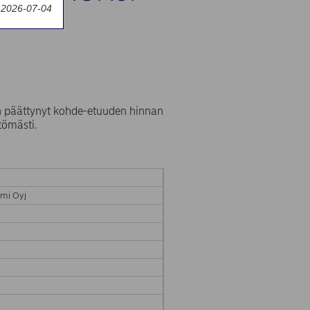
y 2026-07-04
 päättynyt kohde-etuuden hinnan
tömästi.
mi Oyj