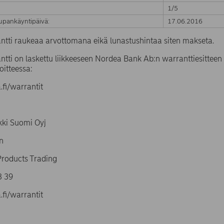
1/5
upankäyntipäivä:
17.06.2016
ntti raukeaa arvottomana eikä lunastushintaa siten makseta.
tti on laskettu liikkeeseen Nordea Bank Ab:n warranttiesitteen 
oitteessa:
fi/warrantit
ki Suomi Oyj
n
Products Trading
4 93 39
fi/warrantit