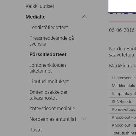
5NDS
Kaikki uutiset
Medialle
Lehdistötiedotteet
06-06-2016 
Pressmeddelande på
svenska
Nordea Bank
Pörssitiedotteet
saavutettua 
Johtohenkilöiden
Markkinatak
liiketoimet
Liikkeeseenla
Liputusilmoitukset
Markkinataka
Omien osakkeiden
Kaupankäynt
takaisinostot
ISIN-koodi:
Yhteystiedot medialle
Kohde-etuus
Knock-out –p
Nordean asiantuntijat
Knock-out –t
Kuvat
Toteutushinta