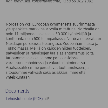
Kati Tommiska, konserniviestintä, +358 50 382 1391
Nordea on yksi Euroopan kymmenestä suurimmasta
yleispankista markkina-arvolla mitattuna. Nordealla on
noin 11 miljoonaa asiakasta, 30 000 työntekijää ja
konttoreita noin 600 toimipaikassa. Nordea noteerataan
Nasdaqin pörsseissä Helsingissä, Kööpenhaminassa ja
Tukholmassa. Meillä on kaikkien niiden tuotteiden,
palveluiden ja ratkaisujen laaja asiantuntemus, joita
tarjoamme asiakkaillemme pankkiasioissa,
varallisuudenhoidossa ja vakuutustoiminnassa.
Asiakassuhteemme perustuvat luottamukseen, ja
sitoudumme vahvasti sekä asiakkaisiimme että
yhteiskuntaan.
Documents
Lehdistötiedote (PDF)