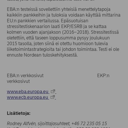
EBA:n testeissä sovellettiin yhteisiä menettelytapoja
kaikkiin pankkeihin ja tuloksia voidaan käyttää mittarina
EU:n pankkien vertailussa. Epäsuotuisan
stressitestiskenaarion laati EKP/ESRB ja se kattaa
kolmen vuoden ajanjakson (2016–2018). Stressitestissä
oletettiin, että taseen loppusumma pysyy joulukuun
2015 tasolla, joten siinä ei otettu huomioon tulevia
liiketoimintastrategioita tai johdon toimintaa. Testi ei ole
ennuste Nordean tuloskehityksestä.
EBA:n verkkosivut EKP:n
verkkosivut
www.eba.europa.eu
www.ecb.europa.eu
Lisätietoja:
Rodney Alfvén, sijoittajasuhteet, +46 72 235 05 15