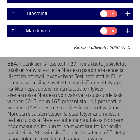
Suostumusvalinta:
Tilastointi
6
Euroopan pankkiviranomainen (European Banking
Tilastointi
Authority, EBA) on toteuttanut EU:n laajuisen pankkien
stressitestin, jonka kohteena oli myös Nordea. Testi
Suostumusvalinta:
Markkinointi
7
suoritettiin yhteistyössä muun muassa Ruotsin
Markkinointi
Finanssivalvonnan sekä Euroopan komission ja
Euroopan järjestelmäriskikomitean (European Systemic
Viimeksi päivitetty 2026-07-04
Risk Board, ESRB) kanssa.
EBA:n pankkien stressitestin 29. heinäkuuta julkistetut
tulokset vahvistivat, että Nordean pääomarakenne ja
liiketoimintamalli ovat vahvat. Testi toteutettiin EU:n
laajuisena ja siinä sovellettiin yhteisiä menettelytapoja.
Kaikkein epäsuotuisimman talouskehityksen
skenaariossa Nordean ydinvakavaraisuussuhde laski
vuoden 2015 lopun 16,5 prosentista 14,1 prosenttiin
vuoden 2018 lopussa. Stressitestin tulokset vastaavat
Nordean sisäisten testien ja sääntelyviranomaisten
testien tuloksia. Ne eivät aiheuta muutoksia Nordean
pääomasuunnitteluun tai vakavaraisuutta koskeviin
tavoitteisiin. Stressitestissä ei ole etukäteen määritelty
tasoa, joka kertoisi, läpäistäänkö testi vai ei.