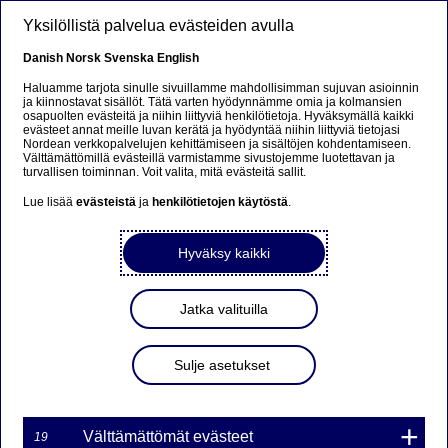
Hyppää pääsisältöön
Yksilöllistä palvelua evästeiden avulla
FI
Danish
Norsk
Svenska
English
Haluamme tarjota sinulle sivuillamme mahdollisimman sujuvan asioinnin
ja kiinnostavat sisällöt. Tätä varten hyödynnämme omia ja kolmansien
osapuolten evästeitä ja niihin liittyviä henkilötietoja. Hyväksymällä kaikki
Beklager...
evästeet annat meille luvan kerätä ja hyödyntää niihin liittyviä tietojasi
Nordean verkkopalvelujen kehittämiseen ja sisältöjen kohdentamiseen.
Välttämättömillä evästeillä varmistamme sivustojemme luotettavan ja
Denne siden findes ikke på norsk
turvallisen toiminnan. Voit valita, mitä evästeitä sallit.
Lue lisää
evästeistä
ja
henkilötietojen käytöstä
.
Bli værende på denne siden
|
Fortsett til en lignende
side på norsk
Hyväksy kaikki
Jatka valituilla
EBA:n stressitesti: Nordean
Sulje asetukset
asema on vahva
Välttämättömät evästeet
19
Lehdistötiedote | 29-07-2016 23:10