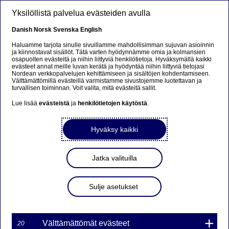
Hyppää pääsisältöön
Yksilöllistä palvelua evästeiden avulla
FI
Danish
Norsk
Svenska
English
Haluamme tarjota sinulle sivuillamme mahdollisimman sujuvan asioinnin
ja kiinnostavat sisällöt. Tätä varten hyödynnämme omia ja kolmansien
osapuolten evästeitä ja niihin liittyviä henkilötietoja. Hyväksymällä kaikki
Beklager...
evästeet annat meille luvan kerätä ja hyödyntää niihin liittyviä tietojasi
Nordean verkkopalvelujen kehittämiseen ja sisältöjen kohdentamiseen.
Välttämättömillä evästeillä varmistamme sivustojemme luotettavan ja
Siden findes desværre ikke på dansk
turvallisen toiminnan. Voit valita, mitä evästeitä sallit.
Lue lisää
evästeistä
ja
henkilötietojen käytöstä
.
Bliv på siden
|
Fortsæt til en relateret side på dansk
Hyväksy kaikki
Jatka valituilla
MARKKINATAKAUS
WARRANTILLE TOTE6I
Sulje asetukset
42NDS ON PÄÄTTYNYT
Välttämättömät evästeet
20
01-08-2016 13:59