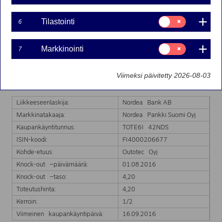
Suostumusvalinta:
Tilastointi
6
Nordea Bank Ab:n liikkeeseenlaskeman Turbo-warrantin
Tilastointi
markkinatakaus on päättynyt kohde-etuuden hinnan
saavutettua Turbo-warrantin knock-out tason.
Suostumusvalinta:
Markkinointi
7
Markkinointi
Markkinatakaus päättyy välittömästi.
Markkinatakauksen päättyminen koskee seuraavaa
Viimeksi päivitetty 2026-08-03
Turbo-warranttia:
Liikkeeseenlaskija:
Nordea Bank AB
Markkinatakaaja:
Nordea Pankki Suomi Oyj
Kaupankäyntitunnus:
TOTE6I 42NDS
ISIN-koodi:
FI4000206677
Kohde-etuus:
Outotec Oyj
Knock-out –päivämäärä:
01.08.2016
Knock-out –taso:
4,20
Toteutushinta:
4,20
Kerroin:
1/2
Viimeinen kaupankäyntipäivä:
16.09.2016