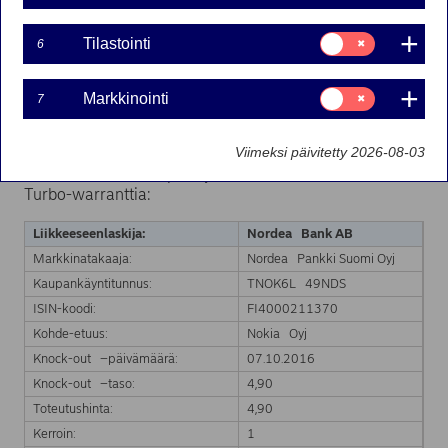
07-10-2016 11:16
Suostumusvalinta:
Tilastointi
6
Tilastointi
Nordea Bank Ab:n liikkeeseenlaskeman Turbo-warrantin
Suostumusvalinta:
markkinatakaus on päättynyt kohde-etuuden hinnan
Markkinointi
7
Markkinointi
saavutettua Turbo-warrantin knock-out tason.
Markkinatakaus päättyy välittömästi.
Viimeksi päivitetty 2026-08-03
Markkinatakauksen päättyminen koskee seuraavaa
Turbo-warranttia:
Liikkeeseenlaskija:
Nordea Bank AB
Markkinatakaaja:
Nordea Pankki Suomi Oyj
Kaupankäyntitunnus:
TNOK6L 49NDS
ISIN-koodi:
FI4000211370
Kohde-etuus:
Nokia Oyj
Knock-out –päivämäärä:
07.10.2016
Knock-out –taso:
4,90
Toteutushinta:
4,90
Kerroin:
1