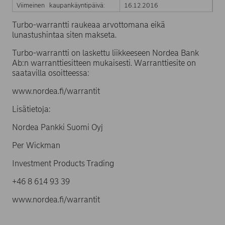
Viimeinen kaupankäyntipäivä:
16.12.2016
Turbo-warrantti raukeaa arvottomana eikä
lunastushintaa siten makseta.
Turbo-warrantti on laskettu liikkeeseen Nordea Bank
Ab:n warranttiesitteen mukaisesti. Warranttiesite on
saatavilla osoitteessa:
www.nordea.fi/warrantit
Lisätietoja:
Nordea Pankki Suomi Oyj
Per Wickman
Investment Products Trading
+46 8 614 93 39
www.nordea.fi/warrantit