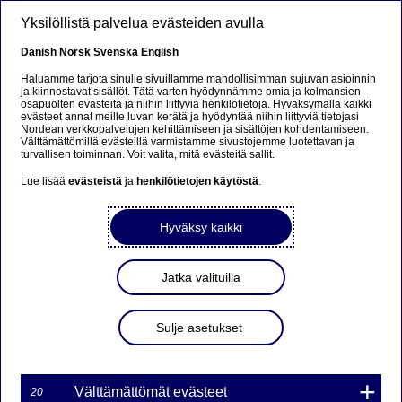
Hyppää pääsisältöön
Yksilöllistä palvelua evästeiden avulla
FI
Danish
Norsk
Svenska
English
Haluamme tarjota sinulle sivuillamme mahdollisimman sujuvan asioinnin
ja kiinnostavat sisällöt. Tätä varten hyödynnämme omia ja kolmansien
osapuolten evästeitä ja niihin liittyviä henkilötietoja. Hyväksymällä kaikki
Beklager...
evästeet annat meille luvan kerätä ja hyödyntää niihin liittyviä tietojasi
Nordean verkkopalvelujen kehittämiseen ja sisältöjen kohdentamiseen.
Välttämättömillä evästeillä varmistamme sivustojemme luotettavan ja
Denne siden findes ikke på norsk
turvallisen toiminnan. Voit valita, mitä evästeitä sallit.
Lue lisää
evästeistä
ja
henkilötietojen käytöstä
.
Bli værende på denne siden
|
Fortsett til en lignende
side på norsk
Hyväksy kaikki
Jatka valituilla
MARKKINATAKAUS
Sulje asetukset
WARRANTILLE TNOK6L
49NDS ON PÄÄTTYNYT
Välttämättömät evästeet
20