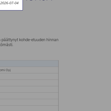
y 2026-07-04
 päättynyt kohde-etuuden hinnan
tömästi.
omi Oyj