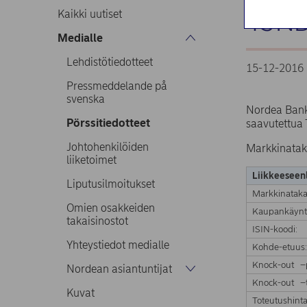
45ND
Kaikki uutiset
Medialle
Lehdistötiedotteet
15-12-2016 
Pressmeddelande på
svenska
Nordea Bank
Pörssitiedotteet
saavutettua 
Johtohenkilöiden
Markkinatak
liiketoimet
Liikkeeseenl
Liputusilmoitukset
Markkinataka
Omien osakkeiden
Kaupankäynt
takaisinostot
ISIN-koodi:
Yhteystiedot medialle
Kohde-etuus
Knock-out –
Nordean asiantuntijat
Knock-out –t
Kuvat
Toteutushinta