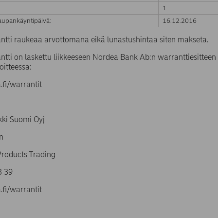
1
upankäyntipäivä:
16.12.2016
ntti raukeaa arvottomana eikä lunastushintaa siten makseta.
tti on laskettu liikkeeseen Nordea Bank Ab:n warranttiesitteen 
oitteessa:
fi/warrantit
ki Suomi Oyj
n
Products Trading
4 93 39
fi/warrantit