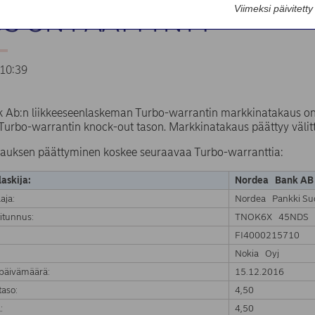
Viimeksi päivitett
S ON PÄÄTTYNYT
10:39
 Ab:n liikkeeseenlaskeman Turbo-warrantin markkinatakaus on
Turbo-warrantin knock-out tason. Markkinatakaus päättyy välit
auksen päättyminen koskee seuraavaa Turbo-warranttia:
askija:
Nordea Bank AB
aja:
Nordea Pankki Su
itunnus:
TNOK6X 45NDS
FI4000215710
:
Nokia Oyj
päivämäärä:
15.12.2016
aso:
4,50
:
4,50