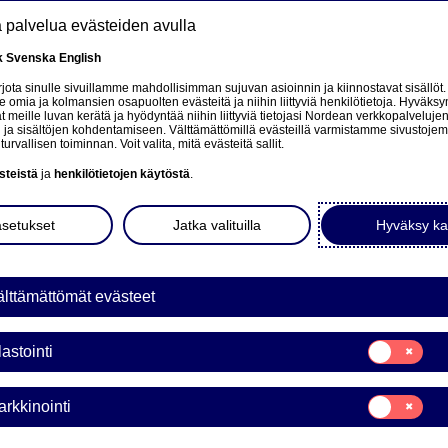
tä palvelua evästeiden avulla
k
Svenska
English
at
ota sinulle sivuillamme mahdollisimman sujuvan asioinnin ja kiinnostavat sisällöt.
mia ja kolmansien osapuolten evästeitä ja niihin liittyviä henkilötietoja. Hyväksy
tä
 meille luvan kerätä ja hyödyntää niihin liittyviä tietojasi Nordean verkkopalveluje
 ja sisältöjen kohdentamiseen. Välttämättömillä evästeillä varmistamme sivustoj
Tietoa meistä
Sijoittajat
Uutiset & analyysit
turvallisen toiminnan. Voit valita, mitä evästeitä sallit.
steistä
ja
henkilötietojen käytöstä
.
asetukset
Jatka valituilla
Hyväksy ka
en to a related page.
lttämättömät evästeet
Suostumusvali
lastointi
Tilastointi
Suostumusvali
rkkinointi
Markkinointi
KINATAKAUS WARRANTI