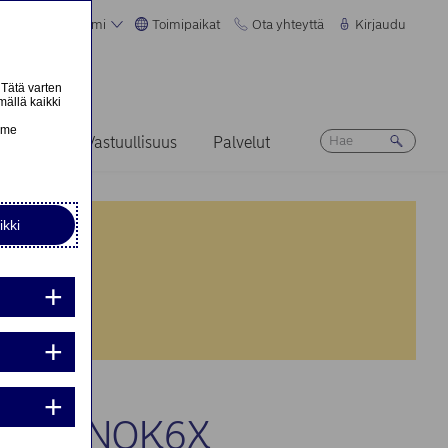
Suomi
Toimipaikat
Ota yhteyttä
Kirjaudu
 Tätä varten
mällä kaikki
n
emme
Ura
Vastuullisuus
Palvelut
ikki
nta:
nta:
LLE TNOK6X