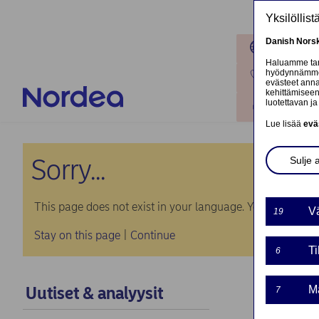
Hyppää pääsisältöön
Yksilöllis
Danish
Nors
Toimipaik
Haluamme tarj
hyödynnämme o
Ota yhteyt
evästeet annat
kehittämiseen
luotettavan ja 
Kirjaudu
Lue lisää
evä
Sorry...
Sulje 
This page does not exist in your language. You will be tak
Vä
19
Stay on this page
|
Continue
Ti
6
Uutiset & analyysit
Ma
7
MARK