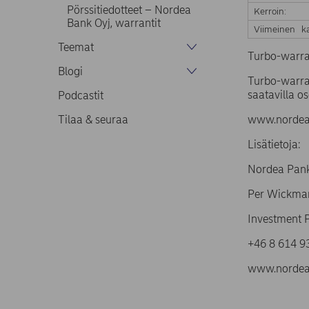
Pörssitiedotteet – Nordea
Kerroin:
Bank Oyj, warrantit
Viimeinen ka
Teemat
Turbo-warra
Blogi
Turbo-warran
saatavilla os
Podcastit
Tilaa & seuraa
www.nordea.
Lisätietoja:
Nordea Pank
Per Wickma
Investment 
+46 8 61
www.nordea.