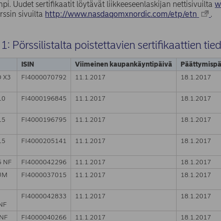
i. Uudet sertifikaatit löytävät liikkeeseenlaskijan nettisivuilta
w
rssin sivuilta
http://www.nasdaqomxnordic.com/etp/etn
.
: Pörssilistalta poistettavien sertifikaattien tie
ISIN
Viimeinen kaupankäyntipäivä
Päättymispä
 X3
FI4000070792
11.1.2017
18.1.2017
10
FI4000196845
11.1.2017
18.1.2017
15
FI4000196795
11.1.2017
18.1.2017
15
FI4000205141
11.1.2017
18.1.2017
5 NF
FI4000042296
11.1.2017
18.1.2017
UM
FI4000037015
11.1.2017
18.1.2017
FI4000042833
11.1.2017
18.1.2017
NF
 NF
FI4000040266
11.1.2017
18.1.2017