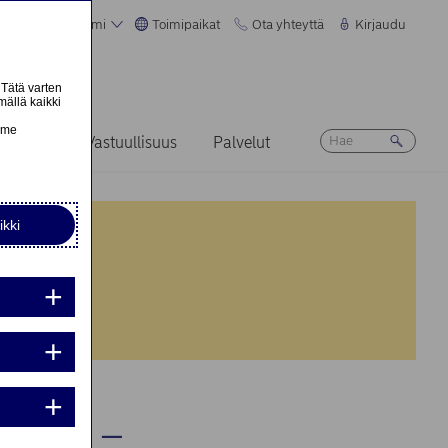
Suomi
Toimipaikat
Ota yhteyttä
Kirjaudu
 Tätä varten
mällä kaikki
n
emme
Ura
Vastuullisuus
Palvelut
ikki
nta:
nta:
UBL) –