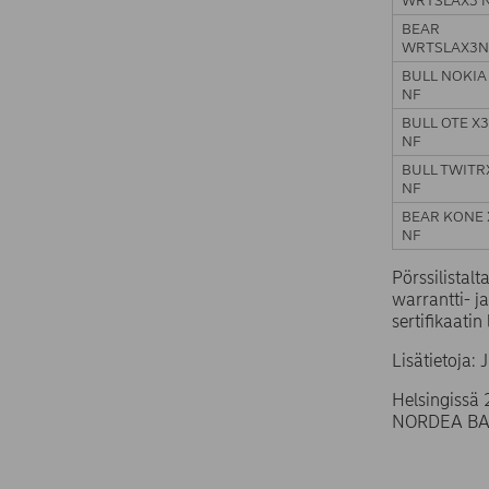
BEAR
WRTSLAX3N
BULL NOKIA
NF
BULL OTE X
NF
BULL TWITR
NF
BEAR KONE 
NF
Pörssilistalt
warrantti- j
sertifikaatin 
Lisätietoja:
Helsingissä 
NORDEA BAN