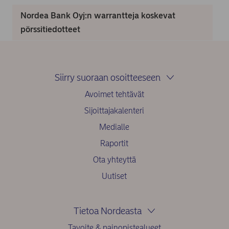
Nordea Bank Oyj:n warrantteja koskevat
pörssitiedotteet
Siirry suoraan osoitteeseen
Avoimet tehtävät
Sijoittajakalenteri
Medialle
Raportit
Ota yhteyttä
Uutiset
Tietoa Nordeasta
Tavoite & painopistealueet