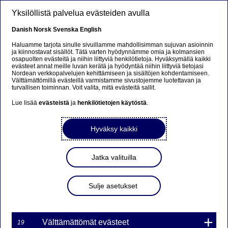
Hyppää pääsisältöön
Yksilöllistä palvelua evästeiden avulla
FI
Danish
Norsk
Svenska
English
Haluamme tarjota sinulle sivuillamme mahdollisimman sujuvan asioinnin
ja kiinnostavat sisällöt. Tätä varten hyödynnämme omia ja kolmansien
osapuolten evästeitä ja niihin liittyviä henkilötietoja. Hyväksymällä kaikki
Beklager...
evästeet annat meille luvan kerätä ja hyödyntää niihin liittyviä tietojasi
Nordean verkkopalvelujen kehittämiseen ja sisältöjen kohdentamiseen.
Välttämättömillä evästeillä varmistamme sivustojemme luotettavan ja
Siden findes desværre ikke på dansk
turvallisen toiminnan. Voit valita, mitä evästeitä sallit.
Lue lisää
evästeistä
ja
henkilötietojen käytöstä
.
Bliv på siden
|
Fortsæt til en relateret side på dansk
Hyväksy kaikki
Jatka valituilla
MARKKINATAKAUS
WARRANTILLE TSTE7O
Sulje asetukset
105NDS ON PÄÄTTYNYT
Välttämättömät evästeet
19
19-01-2017 12:01