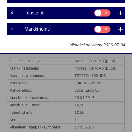
Suostumusvalinta:
Tilastointi
6
Nordea Bank Ab (publ):n liikkeeseenlaskeman Turbo-
Tilastointi
warrantin markkinatakaus on päättynyt kohde-etuuden
hinnan saavutettua Turbo-warrantin knock-out tason.
Suostumusvalinta:
Markkinointi
7
Markkinointi
Markkinatakaus päättyy välittömästi.
Markkinatakauksen päättyminen koskee seuraavaa
Viimeksi päivitetty 2026-07-04
Turbo-warranttia:
Liikkeeseenlaskija:
Nordea Bank AB (publ)
Markkinatakaaja:
Nordea Bank AB (publ)
Kaupankäyntitunnus:
TSTE7O 105NDS
ISIN-koodi:
FI4000228085
Kohde-etuus:
Stora Enso Oyj
Knock-out –päivämäärä:
19.01.2017
Knock-out –taso:
10,50
Toteutushinta:
10,50
Kerroin:
1
Viimeinen kaupankäyntipäivä:
17.03.2017