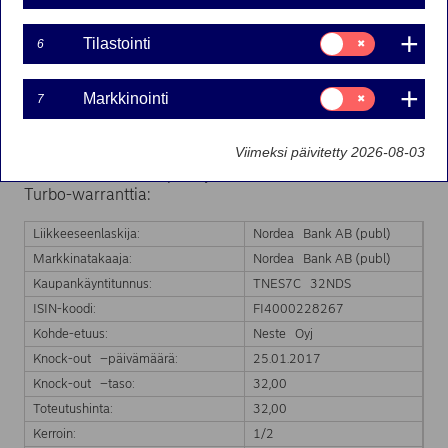
25-01-2017 11:08
Suostumusvalinta:
Tilastointi
6
Tilastointi
Nordea Bank Ab (publ):n liikkeeseenlaskeman Turbo-
Suostumusvalinta:
warrantin markkinatakaus on päättynyt kohde-etuuden
Markkinointi
7
Markkinointi
hinnan saavutettua Turbo-warrantin knock-out tason.
Markkinatakaus päättyy välittömästi.
Viimeksi päivitetty 2026-08-03
Markkinatakauksen päättyminen koskee seuraavaa
Turbo-warranttia:
Liikkeeseenlaskija:
Nordea Bank AB (publ)
Markkinatakaaja:
Nordea Bank AB (publ)
Kaupankäyntitunnus:
TNES7C 32NDS
ISIN-koodi:
FI4000228267
Kohde-etuus:
Neste Oyj
Knock-out –päivämäärä:
25.01.2017
Knock-out –taso:
32,00
Toteutushinta:
32,00
Kerroin:
1/2