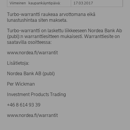
Viimeinen kaupankäyntipäivä:
17.03.2017
Turbo-warrantti raukeaa arvottomana eikä
lunastushintaa siten makseta.
Turbo-warrantti on laskettu liikkeeseen Nordea Bank Ab
(publ):n warranttiesitteen mukaisesti. Warranttiesite on
saatavilla osoitteessa:
www.nordea.fi/warrantit
Lisätietoja:
Nordea Bank AB (publ)
Per Wickman
Investment Products Trading
+46 8 614 93 39
www.nordea.fi/warrantit