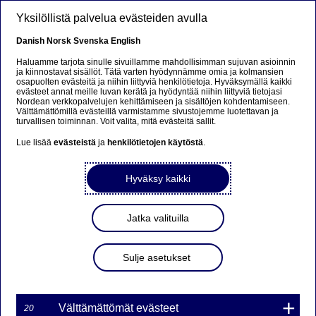
Hyppää pääsisältöön
Yksilöllistä palvelua evästeiden avulla
FI
Danish
Norsk
Svenska
English
Haluamme tarjota sinulle sivuillamme mahdollisimman sujuvan asioinnin
ja kiinnostavat sisällöt. Tätä varten hyödynnämme omia ja kolmansien
osapuolten evästeitä ja niihin liittyviä henkilötietoja. Hyväksymällä kaikki
Beklager...
evästeet annat meille luvan kerätä ja hyödyntää niihin liittyviä tietojasi
Nordean verkkopalvelujen kehittämiseen ja sisältöjen kohdentamiseen.
Välttämättömillä evästeillä varmistamme sivustojemme luotettavan ja
Denne siden findes ikke på norsk
turvallisen toiminnan. Voit valita, mitä evästeitä sallit.
Lue lisää
evästeistä
ja
henkilötietojen käytöstä
.
Bli værende på denne siden
|
Fortsett til en lignende
side på norsk
Hyväksy kaikki
Jatka valituilla
MARKKINATAKAUS
Sulje asetukset
WARRANTILLE TNES7C
32NDS ON PÄÄTTYNYT
Välttämättömät evästeet
20