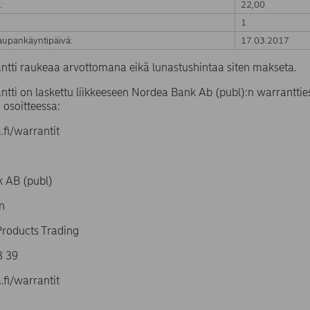
:
22,00
1
upankäyntipäivä:
17.03.2017
ntti raukeaa arvottomana eikä lunastushintaa siten makseta.
tti on laskettu liikkeeseen Nordea Bank Ab (publ):n warrantties
 osoitteessa:
fi/warrantit
 AB (publ)
n
Products Trading
4 93 39
fi/warrantit