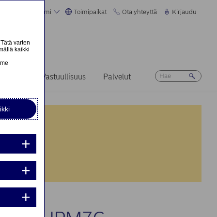
Suomi
Toimipaikat
Ota yhteyttä
Kirjaudu
 Tätä varten
mällä kaikki
n
emme
Ura
Vastuullisuus
Palvelut
ikki
nta:
nta: