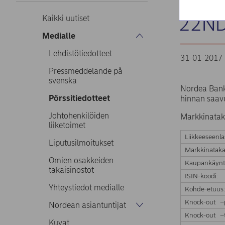
MARK
22ND
Kaikki uutiset
Medialle
Lehdistötiedotteet
31-01-2017 
Pressmeddelande på
svenska
Nordea Bank
Pörssitiedotteet
hinnan saavu
Johtohenkilöiden
Markkinatak
liiketoimet
Liikkeeseenla
Liputusilmoitukset
Markkinataka
Omien osakkeiden
Kaupankäynt
takaisinostot
ISIN-koodi:
Yhteystiedot medialle
Kohde-etuus
Knock-out –
Nordean asiantuntijat
Knock-out –t
Kuvat