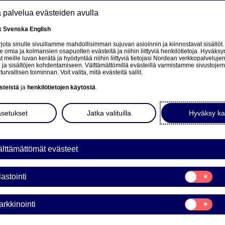
tä palvelua evästeiden avulla
k
Svenska
English
at
ota sinulle sivuillamme mahdollisimman sujuvan asioinnin ja kiinnostavat sisällöt.
mia ja kolmansien osapuolten evästeitä ja niihin liittyviä henkilötietoja. Hyväksy
 meille luvan kerätä ja hyödyntää niihin liittyviä tietojasi Nordean verkkopalveluje
tä
 ja sisältöjen kohdentamiseen. Välttämättömillä evästeillä varmistamme sivustoj
turvallisen toiminnan. Voit valita, mitä evästeitä sallit.
Tietoa meistä
Sijoittajat
Uutiset & analyysit
steistä
ja
henkilötietojen käytöstä
.
asetukset
Jatka valituilla
Hyväksy ka
lttämättömät evästeet
e på norsk
Suostumusvali
lastointi
Tilastointi
Suostumusvali
rkkinointi
Markkinointi