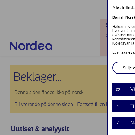
Hyppää pääsisältöön
Yksilöllis
Danish
Nors
Toimipaik
Haluamme tarj
hyödynnämme o
evästeet annat
Ota yhteyt
kehittämiseen
luotettavan ja 
Kirjaudu
Lue lisää
evä
Sulje 
Beklager...
Vä
20
Denne siden findes ikke på norsk
Bli værende på denne siden
|
Fortsett til en lignende sid
Ti
6
Ma
7
Uutiset & analyysit