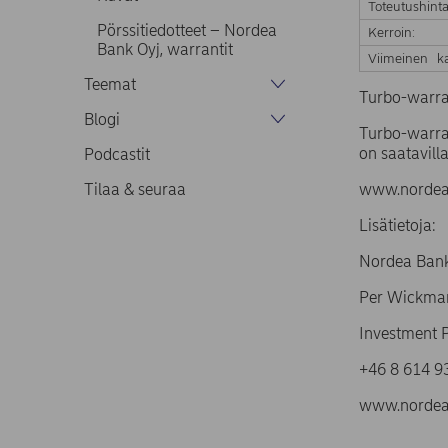
Toteutushinta
Pörssitiedotteet – Nordea
Kerroin:
Bank Oyj, warrantit
Viimeinen ka
Teemat
Turbo-warra
Blogi
Turbo-warran
on saatavilla
Podcastit
Tilaa & seuraa
www.nordea.
Lisätietoja:
Nordea Bank
Per Wickma
Investment 
+46 8 61
www.nordea.