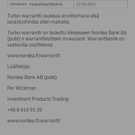
Viimeinen kaupankäyntipäivä:
17.03.2017
Turbo-warrantti raukeaa arvottomana eikä
lunastushintaa siten makseta.
Turbo-warrantti on laskettu liikkeeseen Nordea Bank Ab
(publ):n warranttiesitteen mukaisesti. Warranttiesite on
saatavilla osoitteessa:
www.nordea.fi/warrantit
Lisätietoja:
Nordea Bank AB (publ)
Per Wickman
Investment Products Trading
+46 8 614 93 39
www.nordea.fi/warrantit