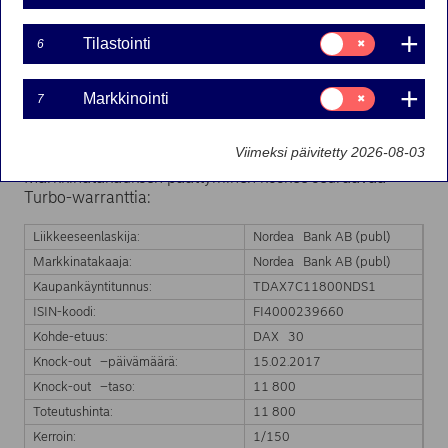
15-02-2017 12:55
Suostumusvalinta:
Tilastointi
6
Tilastointi
Nordea Bank Ab (publ):n liikkeeseenlaskeman Turbo-
Suostumusvalinta:
Markkinointi
warrantin markkinatakaus on päättynyt kohde-etuuden
7
Markkinointi
hinnan saavutettua Turbo-warrantin knock-out tason.
Markkinatakaus päättyy välittömästi.
Viimeksi päivitetty 2026-08-03
Markkinatakauksen päättyminen koskee seuraavaa
Turbo-warranttia:
Liikkeeseenlaskija:
Nordea Bank AB (publ)
Markkinatakaaja:
Nordea Bank AB (publ)
Kaupankäyntitunnus:
TDAX7C11800NDS1
ISIN-koodi:
FI4000239660
Kohde-etuus:
DAX 30
Knock-out –päivämäärä:
15.02.2017
Knock-out –taso:
11 800
Toteutushinta:
11 800
Kerroin:
1/150