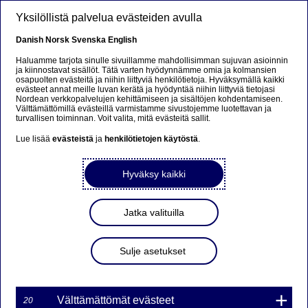
Hyppää pääsisältöön
Yksilöllistä palvelua evästeiden avulla
FI
Danish
Norsk
Svenska
English
Haluamme tarjota sinulle sivuillamme mahdollisimman sujuvan asioinnin
ja kiinnostavat sisällöt. Tätä varten hyödynnämme omia ja kolmansien
osapuolten evästeitä ja niihin liittyviä henkilötietoja. Hyväksymällä kaikki
Beklager...
evästeet annat meille luvan kerätä ja hyödyntää niihin liittyviä tietojasi
Nordean verkkopalvelujen kehittämiseen ja sisältöjen kohdentamiseen.
Välttämättömillä evästeillä varmistamme sivustojemme luotettavan ja
Siden findes desværre ikke på dansk
turvallisen toiminnan. Voit valita, mitä evästeitä sallit.
Lue lisää
evästeistä
ja
henkilötietojen käytöstä
.
Bliv på siden
|
Fortsæt til en relateret side på dansk
Hyväksy kaikki
Jatka valituilla
MARKKINATAKAUS
WARRANTILLE
Sulje asetukset
TDAX7C11800NDS1 ON
PÄÄTTYNYT
Välttämättömät evästeet
20