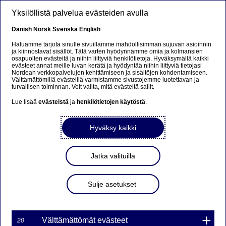
Hyppää pääsisältöön
Yksilöllistä palvelua evästeiden avulla
FI
Danish
Norsk
Svenska
English
Haluamme tarjota sinulle sivuillamme mahdollisimman sujuvan asioinnin
ja kiinnostavat sisällöt. Tätä varten hyödynnämme omia ja kolmansien
osapuolten evästeitä ja niihin liittyviä henkilötietoja. Hyväksymällä kaikki
Sorry...
evästeet annat meille luvan kerätä ja hyödyntää niihin liittyviä tietojasi
Nordean verkkopalvelujen kehittämiseen ja sisältöjen kohdentamiseen.
Välttämättömillä evästeillä varmistamme sivustojemme luotettavan ja
This page does not exist in your language. You will
turvallisen toiminnan. Voit valita, mitä evästeitä sallit.
be taken to a related page.
Lue lisää
evästeistä
ja
henkilötietojen käytöstä
.
Stay on this page
|
Continue
Hyväksy kaikki
Jatka valituilla
MARKKINATAKAUS
Sulje asetukset
WARRANTILLE
TVAL7C145NDS ON
PÄÄTTYNYT
Välttämättömät evästeet
20