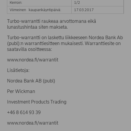
Kerroin:
1/2
Viimeinen kaupankäyntipäivä:
17.03.2017
Turbo-warrantti raukeaa arvottomana eikä
lunastushintaa siten makseta.
Turbo-warrantti on laskettu liikkeeseen Nordea Bank Ab
(publ):n warranttiesitteen mukaisesti. Warranttiesite on
saatavilla osoitteessa:
www.nordea.fi/warrantit
Lisätietoja:
Nordea Bank AB (publ)
Per Wickman
Investment Products Trading
+46 8 614 93 39
www.nordea.fi/warrantit