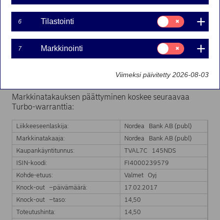
Suostumusvalinta:
Tilastointi
17-02-2017 13:12
6
Tilastointi
Suostumusvalinta:
Markkinointi
Nordea Bank Ab (publ):n liikkeeseenlaskeman Turbo-
7
Markkinointi
warrantin markkinatakaus on päättynyt kohde-etuuden
hinnan saavutettua Turbo-warrantin knock-out tason.
Viimeksi päivitetty 2026-08-03
Markkinatakaus päättyy välittömästi.
Markkinatakauksen päättyminen koskee seuraavaa
Turbo-warranttia:
Liikkeeseenlaskija:
Nordea Bank AB (publ)
Markkinatakaaja:
Nordea Bank AB (publ)
Kaupankäyntitunnus:
TVAL7C 145NDS
ISIN-koodi:
FI4000239579
Kohde-etuus:
Valmet Oyj
Knock-out –päivämäärä:
17.02.2017
Knock-out –taso:
14,50
Toteutushinta:
14,50