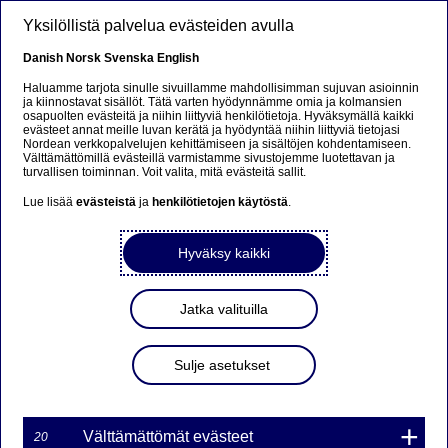
Hyppää pääsisältöön
Yksilöllistä palvelua evästeiden avulla
FI
Danish
Norsk
Svenska
English
Haluamme tarjota sinulle sivuillamme mahdollisimman sujuvan asioinnin
ja kiinnostavat sisällöt. Tätä varten hyödynnämme omia ja kolmansien
osapuolten evästeitä ja niihin liittyviä henkilötietoja. Hyväksymällä kaikki
MARKKINATAKAUS
evästeet annat meille luvan kerätä ja hyödyntää niihin liittyviä tietojasi
Nordean verkkopalvelujen kehittämiseen ja sisältöjen kohdentamiseen.
WARRANTILLE
Välttämättömillä evästeillä varmistamme sivustojemme luotettavan ja
turvallisen toiminnan. Voit valita, mitä evästeitä sallit.
TDAX7O12100NDS ON
Lue lisää
evästeistä
ja
henkilötietojen käytöstä
.
PÄÄTTYNYT
Hyväksy kaikki
16-03-2017 11:39
Jatka valituilla
Nordea Bank Ab (publ):n liikkeeseenlaskeman Turbo-
warrantin markkinatakaus on päättynyt kohde-etuuden
Sulje asetukset
hinnan saavutettua Turbo-warrantin knock-out tason.
Markkinatakaus päättyy välittömästi.
Markkinatakauksen päättyminen koskee seuraavaa
Välttämättömät evästeet
20