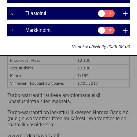
Turbo-warranttia:
Suostumusvalinta:
Tilastointi
6
Liikkeeseenlaskija:
Nordea Bank AB (publ)
Tilastointi
Markkinatakaaja:
Nordea Bank AB (publ)
Suostumusvalinta:
Kaupankäyntitunnus:
Markkinointi
TDAX7O12100NDS
7
Markkinointi
ISIN-koodi:
FI4000230024
Kohde-etuus:
DAX 30
Viimeksi päivitetty 2026-08-03
Knock-out –päivämäärä:
16.03.2017
Knock-out –taso:
12 100
Toteutushinta:
12 100
Kerroin:
1/150
Viimeinen kaupankäyntipäivä:
17.03.2017
Turbo-warrantti raukeaa arvottomana eikä
lunastushintaa siten makseta.
Turbo-warrantti on laskettu liikkeeseen Nordea Bank Ab
(publ):n warranttiesitteen mukaisesti. Warranttiesite on
saatavilla osoitteessa:
www.nordea.fi/warrantit