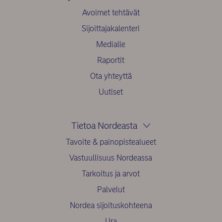
Avoimet tehtävät
Sijoittajakalenteri
Medialle
Raportit
Ota yhteyttä
Uutiset
Tietoa Nordeasta
Tavoite & painopistealueet
Vastuullisuus Nordeassa
Tarkoitus ja arvot
Palvelut
Nordea sijoituskohteena
Ura