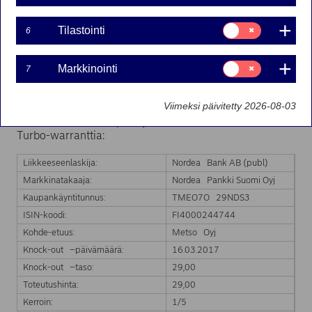
16-03-2017 11:37
Suostumusvalinta:
Tilastointi
6
Tilastointi
Nordea Bank Ab (publ):n liikkeeseenlaskeman Turbo-
Suostumusvalinta:
warrantin markkinatakaus on päättynyt kohde-etuuden
Markkinointi
7
Markkinointi
hinnan saavutettua Turbo-warrantin knock-out tason.
Markkinatakaus päättyy välittömästi.
Viimeksi päivitetty 2026-08-03
Markkinatakauksen päättyminen koskee seuraavaa
Turbo-warranttia:
Liikkeeseenlaskija:
Nordea Bank AB (publ)
Markkinatakaaja:
Nordea Pankki Suomi Oyj
Kaupankäyntitunnus:
TMEO7O 29NDS3
ISIN-koodi:
FI4000244744
Kohde-etuus:
Metso Oyj
Knock-out –päivämäärä:
16.03.2017
Knock-out –taso:
29,00
Toteutushinta:
29,00
Kerroin:
1/5