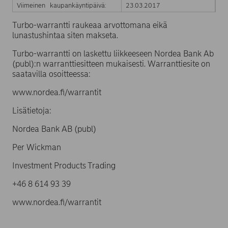
Viimeinen kaupankäyntipäivä:
23.03.2017
Turbo-warrantti raukeaa arvottomana eikä
lunastushintaa siten makseta.
Turbo-warrantti on laskettu liikkeeseen Nordea Bank Ab
(publ):n warranttiesitteen mukaisesti. Warranttiesite on
saatavilla osoitteessa:
www.nordea.fi/warrantit
Lisätietoja:
Nordea Bank AB (publ)
Per Wickman
Investment Products Trading
+46 8 614 93 39
www.nordea.fi/warrantit