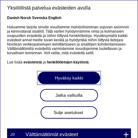
Hyppää pääsisältöön
Yksilöllistä palvelua evästeiden avulla
FI
Danish
Norsk
Svenska
English
Haluamme tarjota sinulle sivuillamme mahdollisimman sujuvan asioinnin
ja kiinnostavat sisällöt. Tätä varten hyödynnämme omia ja kolmansien
osapuolten evästeitä ja niihin liittyviä henkilötietoja. Hyväksymällä kaikki
Ursäkta...
evästeet annat meille luvan kerätä ja hyödyntää niihin liittyviä tietojasi
Nordean verkkopalvelujen kehittämiseen ja sisältöjen kohdentamiseen.
Välttämättömillä evästeillä varmistamme sivustojemme luotettavan ja
Den här sidan finns tyvärr inte på svenska.
turvallisen toiminnan. Voit valita, mitä evästeitä sallit.
Lue lisää
evästeistä
ja
henkilötietojen käytöstä
.
Stanna kvar på sidan
|
Gå till en relaterad sida på
svenska
Hyväksy kaikki
Jatka valituilla
MARKKINATAKAUS
Sulje asetukset
WARRANTILLE TMEO7O
29NDS3 ON PÄÄTTYNYT
Välttämättömät evästeet
20