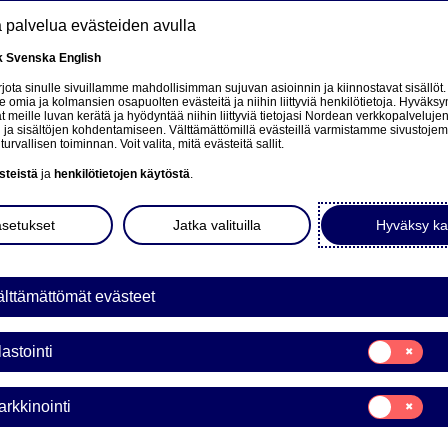
tä palvelua evästeiden avulla
k
Svenska
English
at
ota sinulle sivuillamme mahdollisimman sujuvan asioinnin ja kiinnostavat sisällöt.
mia ja kolmansien osapuolten evästeitä ja niihin liittyviä henkilötietoja. Hyväksy
tä
 meille luvan kerätä ja hyödyntää niihin liittyviä tietojasi Nordean verkkopalveluje
 ja sisältöjen kohdentamiseen. Välttämättömillä evästeillä varmistamme sivustoj
Tietoa meistä
Sijoittajat
Uutiset & analyysit
turvallisen toiminnan. Voit valita, mitä evästeitä sallit.
steistä
ja
henkilötietojen käytöstä
.
asetukset
Jatka valituilla
Hyväksy ka
lttämättömät evästeet
ka
Suostumusvali
lastointi
Tilastointi
Suostumusvali
rkkinointi
Markkinointi
KINATAKAUS WARRANTI