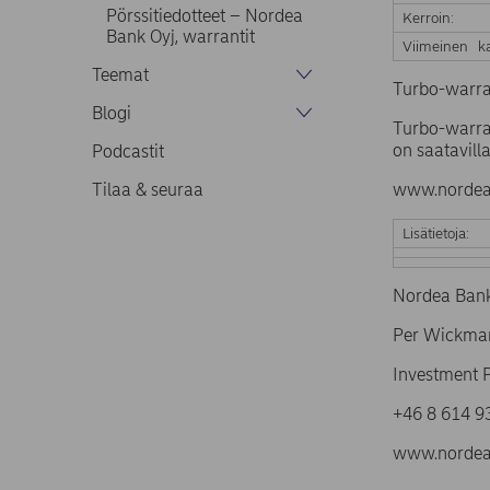
Pörssitiedotteet – Nordea
Kerroin:
Bank Oyj, warrantit
Viimeinen ka
Teemat
Turbo-warra
Blogi
Turbo-warran
on saatavilla
Podcastit
Tilaa & seuraa
www.nordea.
Lisätietoja:
Nordea Bank
Per Wickma
Investment 
+46 8 61
www.nordea.