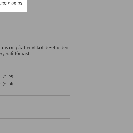
y 2026-08-03
kaus on päättynyt kohde-etuuden
y välittömästi.
 (publ)
 (publ)
S