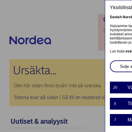
Hyppää pääsisältöön
Yksilöllis
Danish
Nors
Toimipaik
Haluamme tarj
hyödynnämme o
Ota yhteyt
evästeet annat
kehittämiseen
luotettavan ja 
Kirjaudu
Lue lisää
evä
Ursäkta...
Sulje 
Den här sidan finns tyvärr inte på svenska.
Vä
20
Stanna kvar på sidan
|
Gå till en relaterad sida på svens
Ti
6
Uutiset & analyysit
Ma
7
MARK