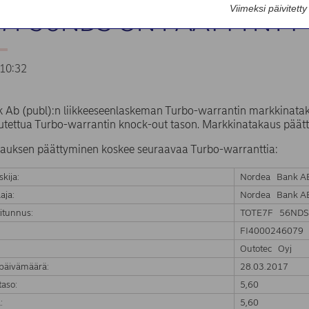
Viimeksi päivitett
7F56NDS ON PÄÄTTYNYT
10:32
 Ab (publ):n liikkeeseenlaskeman Turbo-warrantin markkinata
tettua Turbo-warrantin knock-out tason. Markkinatakaus päätty
auksen päättyminen koskee seuraavaa Turbo-warranttia:
skija:
Nordea Bank AB
aja:
Nordea Bank AB
itunnus:
TOTE7F 56ND
FI4000246079
:
Outotec Oyj
päivämäärä:
28.03.2017
aso:
5,60
:
5,60