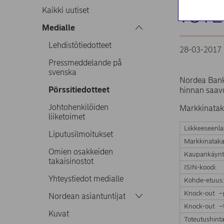
TOTE
Kaikki uutiset
Medialle
Lehdistötiedotteet
28-03-2017 
Pressmeddelande på
svenska
Nordea Bank
Pörssitiedotteet
hinnan saavu
Johtohenkilöiden
Markkinatak
liiketoimet
Liikkeeseenla
Liputusilmoitukset
Markkinataka
Omien osakkeiden
Kaupankäynt
takaisinostot
ISIN-koodi:
Yhteystiedot medialle
Kohde-etuus
Knock-out –
Nordean asiantuntijat
Knock-out –t
Kuvat
Toteutushinta