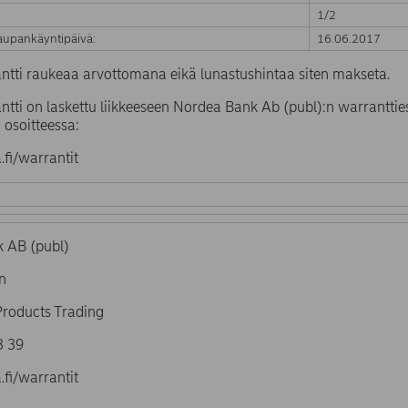
1/2
upankäyntipäivä:
16.06.2017
ntti raukeaa arvottomana eikä lunastushintaa siten makseta.
tti on laskettu liikkeeseen Nordea Bank Ab (publ):n warrantties
 osoitteessa:
fi/warrantit
 AB (publ)
n
Products Trading
4 93 39
fi/warrantit