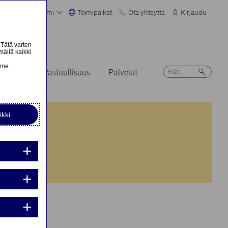
Suomi
Toimipaikat
Ota yhteyttä
Kirjaudu
 Tätä varten
mällä kaikki
n
emme
Ura
Vastuullisuus
Palvelut
ikki
nta:
nta:
LLE