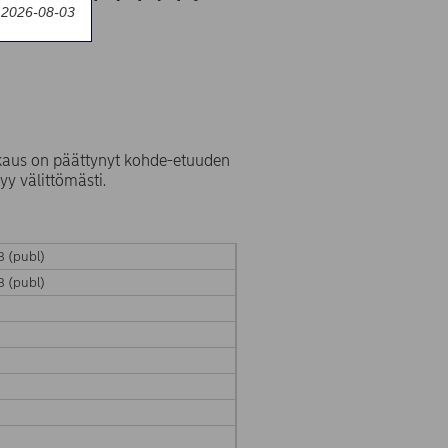
y 2026-08-03
kaus on päättynyt kohde-etuuden
y välittömästi.
 (publ)
 (publ)