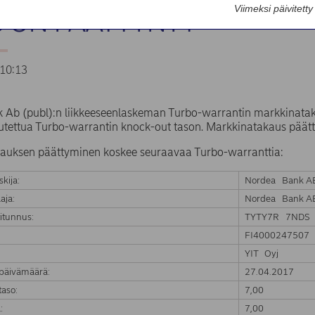
Viimeksi päivitett
 ON PÄÄTTYNYT
10:13
 Ab (publ):n liikkeeseenlaskeman Turbo-warrantin markkinata
tettua Turbo-warrantin knock-out tason. Markkinatakaus päätty
auksen päättyminen koskee seuraavaa Turbo-warranttia:
skija:
Nordea Bank AB
aja:
Nordea Bank AB
itunnus:
TYTY7R 7NDS
FI4000247507
:
YIT Oyj
päivämäärä:
27.04.2017
aso:
7,00
:
7,00