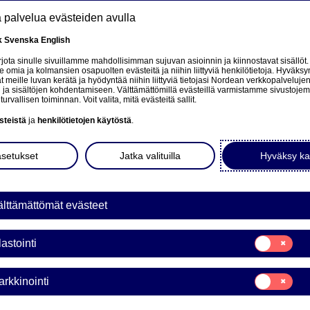
tä palvelua evästeiden avulla
k
Svenska
English
at
ota sinulle sivuillamme mahdollisimman sujuvan asioinnin ja kiinnostavat sisällöt.
mia ja kolmansien osapuolten evästeitä ja niihin liittyviä henkilötietoja. Hyväksy
tä
 meille luvan kerätä ja hyödyntää niihin liittyviä tietojasi Nordean verkkopalveluje
 ja sisältöjen kohdentamiseen. Välttämättömillä evästeillä varmistamme sivustoj
Tietoa meistä
Sijoittajat
Uutiset & analyysit
turvallisen toiminnan. Voit valita, mitä evästeitä sallit.
steistä
ja
henkilötietojen käytöstä
.
asetukset
Jatka valituilla
Hyväksy ka
lttämättömät evästeet
Suostumusvali
lastointi
Tilastointi
Suostumusvali
rkkinointi
Markkinointi
KINATAKAUS WARRANTIL