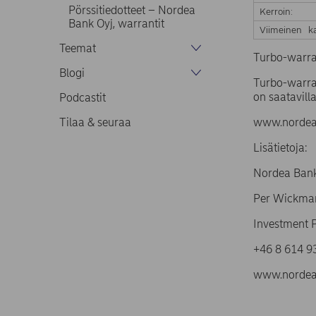
Pörssitiedotteet – Nordea
Kerroin:
Bank Oyj, warrantit
Viimeinen ka
Teemat
Turbo-warra
Blogi
Turbo-warran
on saatavilla
Podcastit
Tilaa & seuraa
www.nordea.
Lisätietoja:
Nordea Bank
Per Wickma
Investment 
+46 8 614 9
www.nordea.