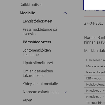
7NDS
Kaikki uutiset
Medialle
Lehdistötiedotteet
27-04-2017 
Pressmeddelande på
svenska
Nordea Bank
Pörssitiedotteet
hinnan saavu
Johtohenkilöiden
Markkinatak
liiketoimet
Liikkeeseenla
Liputusilmoitukset
Markkinataka
Omien osakkeiden
Kaupankäynt
takaisinostot
ISIN-koodi:
Yhteystiedot medialle
Kohde-etuus
Knock-out –
Nordean asiantuntijat
Knock-out –t
Kuvat
Toteutushinta