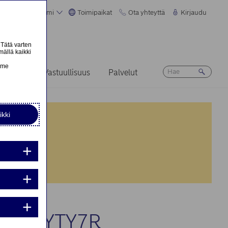
Suomi
Toimipaikat
Ota yhteyttä
Kirjaudu
 Tätä varten
mällä kaikki
n
emme
Ura
Vastuullisuus
Palvelut
ikki
nta:
nta:
LE TYTY7R