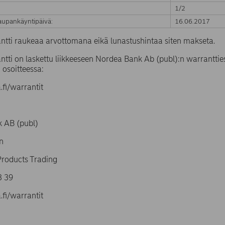
1/2
upankäyntipäivä:
16.06.2017
ntti raukeaa arvottomana eikä lunastushintaa siten makseta.
tti on laskettu liikkeeseen Nordea Bank Ab (publ):n warrantties
 osoitteessa:
fi/warrantit
 AB (publ)
n
Products Trading
3 39
fi/warrantit