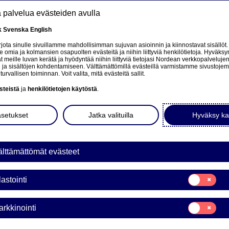
tä palvelua evästeiden avulla
k
Svenska
English
at
ota sinulle sivuillamme mahdollisimman sujuvan asioinnin ja kiinnostavat sisällöt.
mia ja kolmansien osapuolten evästeitä ja niihin liittyviä henkilötietoja. Hyväksy
tä
 meille luvan kerätä ja hyödyntää niihin liittyviä tietojasi Nordean verkkopalveluje
 ja sisältöjen kohdentamiseen. Välttämättömillä evästeillä varmistamme sivustoj
Tietoa meistä
Sijoittajat
Uutiset & analyysit
turvallisen toiminnan. Voit valita, mitä evästeitä sallit.
steistä
ja
henkilötietojen käytöstä
.
asetukset
Jatka valituilla
Hyväksy ka
lttämättömät evästeet
ka
Suostumusvali
lastointi
Tilastointi
Suostumusvali
rkkinointi
Markkinointi
ANKÄYNTIKATKOS NORDE