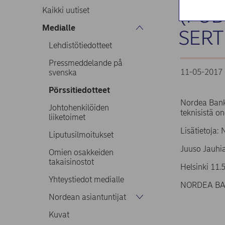
(PUB
Kaikki uutiset
Medialle
SERT
Lehdistötiedotteet
Pressmeddelande på
11-05-2017 
svenska
Pörssitiedotteet
Nordea Bank 
Johtohenkilöiden
teknisistä o
liiketoimet
Lisätietoja:
Liputusilmoitukset
Juuso Jauhi
Omien osakkeiden
takaisinostot
Helsinki 11.
Yhteystiedot medialle
NORDEA BAN
Nordean asiantuntijat
Kuvat