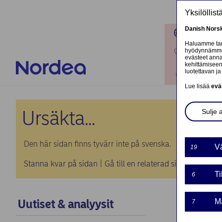
Hyppää pääsisältöön
Yksilöllis
Danish
Nors
Toimipaik
Haluamme tarj
hyödynnämme o
Ota yhteyt
evästeet annat
kehittämiseen
luotettavan ja 
Kirjaudu
Lue lisää
evä
Ursäkta...
Sulje 
Den här sidan finns tyvärr inte på svenska.
Vä
19
Stanna kvar på sidan
|
Gå till en relaterad sida på svens
Ti
6
Uutiset & analyysit
Ma
7
KAUP