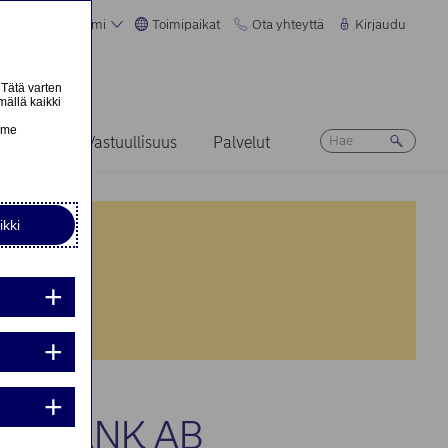
Suomi
Toimipaikat
Ota yhteyttä
Kirjaudu
 Tätä varten
mällä kaikki
n
emme
Ura
Vastuullisuus
Palvelut
ikki
nta:
nta:
A BANK AB