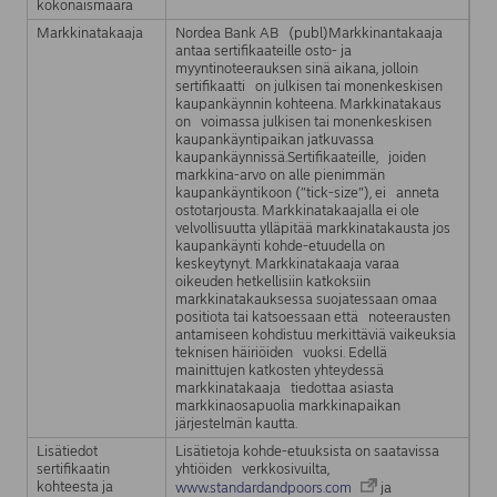
kokonaismäärä
Markkinatakaaja
Nordea Bank AB (publ)Markkinantakaaja
antaa sertifikaateille osto- ja
myyntinoteerauksen sinä aikana, jolloin
sertifikaatti on julkisen tai monenkeskisen
kaupankäynnin kohteena. Markkinatakaus
on voimassa julkisen tai monenkeskisen
kaupankäyntipaikan jatkuvassa
kaupankäynnissä.Sertifikaateille, joiden
markkina-arvo on alle pienimmän
kaupankäyntikoon (”tick-size”), ei anneta
ostotarjousta. Markkinatakaajalla ei ole
velvollisuutta ylläpitää markkinatakausta jos
kaupankäynti kohde-etuudella on
keskeytynyt. Markkinatakaaja varaa
oikeuden hetkellisiin katkoksiin
markkinatakauksessa suojatessaan omaa
positiota tai katsoessaan että noteerausten
antamiseen kohdistuu merkittäviä vaikeuksia
teknisen häiriöiden vuoksi. Edellä
mainittujen katkosten yhteydessä
markkinatakaaja tiedottaa asiasta
markkinaosapuolia markkinapaikan
järjestelmän kautta.
Lisätiedot
Lisätietoja kohde-etuuksista on saatavissa
sertifikaatin
yhtiöiden verkkosivuilta,
kohteesta ja
www.standardandpoors.com
ja