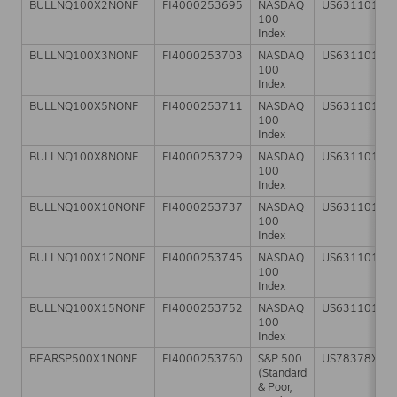
BULLNQ100X2NONF
FI4000253695
NASDAQ
US63110110
100
Index
BULLNQ100X3NONF
FI4000253703
NASDAQ
US63110110
100
Index
BULLNQ100X5NONF
FI4000253711
NASDAQ
US63110110
100
Index
BULLNQ100X8NONF
FI4000253729
NASDAQ
US63110110
100
Index
BULLNQ100X10NONF
FI4000253737
NASDAQ
US63110110
100
Index
BULLNQ100X12NONF
FI4000253745
NASDAQ
US63110110
100
Index
BULLNQ100X15NONF
FI4000253752
NASDAQ
US63110110
100
Index
BEARSP500X1NONF
FI4000253760
S&P 500
US78378X10
(Standard
& Poor,