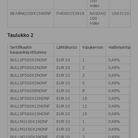
100
Index
BEARNQ100X15NONF
FI4000253919
NASDAQ
US63110110
100
Index
Taulukko 2
Sertifikaatin
Lähtökurssi
Vipukerroin
Hallinnointipalkk
kaupankäyntitunnus
BULLSP500X1NONF
EUR 10
1
0,49%
BULLSP500X2NONF
EUR 10
2
0,49%
BULLSP500X3NONF
EUR 10
3
0,49%
BULLSP500X5NONF
EUR 10
5
0,49%
BULLSP500X8NONF
EUR 10
8
0,49%
BULLSP500X10NONF
EUR 10
10
0,49%
BULLSP500X12NONF
EUR 10
12
0,49%
BULLSP500X15NONF
EUR 10
15
0,49%
BULLNQ100X1NONF
EUR 10
1
0,49%
BULLNQ100X2NONF
EUR 10
2
0,49%
BULLNQ100X3NONF
EUR 10
3
0,49%