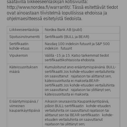
saatavilla liikkeeseenlaskijan kotisivuilta:
http://www.nordea.fi/warrantit/. Tässä esitettävät tiedot
ovat ainoastaan tiivistelmä lopullisissa ehdoissa ja
ohjelmaesitteessä esitetyistä tiedoista.
Liikkeeseenlaskija
Nordea Bank AB (publ)
Sijoitusinstrumentti
Sertifikaatti (BULL ja BEAR)
Sertifikaatin
Nasdaq 100 indeksin futuurit ja S&P 500
kohde-etuus
indeksin futuurit
Vipukerroin
Välillä -15 ja 15. Katso tarkemmat tiedot
sertifikaattikohtaisista ehdoista.
Käteissuorituksen
Kumuloitunut arvo erääntymispäivänä. BULL-
määrä
sertifikaatti:Jos kohde-etuuden vertailuhinta
on saavuttanut rajatason tai alittanut sen,
käteissuoritusta ei makseta.BEAR-
sertifikaatti:Jos kohde-etuuden vertailuhinta
on saavuttanut rajatason tai ylittänyt sen,
käteissuoritusta ei makseta.
Erääntymispäivä /
Aikaisin seuraavista:Kaupankäyntipäivä,
viimeinen
jolloin BULL-sertifikaatin kohde-etuuden
kaupankäyntipäivä
vertailuhinta on saavuttanut rajatason tai
alittanut sen tai BEAR-sertifikaatin kohde-
etuuden vertailuhinta on saavuttanut
rajatason tai ylittänyt sen;