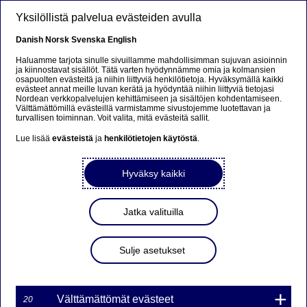
Hyppää pääsisältöön
Yksilöllistä palvelua evästeiden avulla
FI
Danish
Norsk
Svenska
English
Haluamme tarjota sinulle sivuillamme mahdollisimman sujuvan asioinnin
ja kiinnostavat sisällöt. Tätä varten hyödynnämme omia ja kolmansien
osapuolten evästeitä ja niihin liittyviä henkilötietoja. Hyväksymällä kaikki
Sorry...
evästeet annat meille luvan kerätä ja hyödyntää niihin liittyviä tietojasi
Nordean verkkopalvelujen kehittämiseen ja sisältöjen kohdentamiseen.
Välttämättömillä evästeillä varmistamme sivustojemme luotettavan ja
This page does not exist in your language. You will
turvallisen toiminnan. Voit valita, mitä evästeitä sallit.
be taken to a related page.
Lue lisää
evästeistä
ja
henkilötietojen käytöstä
.
Stay on this page
|
Continue
Hyväksy kaikki
Jatka valituilla
Nordea Bank AB (publ)
Sulje asetukset
laskee liikkeeseen 32 uutta
sertifikaattisarjaa
19.5.2017
Välttämättömät evästeet
20