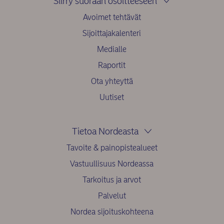
Siirry suoraan osoitteeseen
Avoimet tehtävät
Sijoittajakalenteri
Medialle
Raportit
Ota yhteyttä
Uutiset
Tietoa Nordeasta
Tavoite & painopistealueet
Vastuullisuus Nordeassa
Tarkoitus ja arvot
Palvelut
Nordea sijoituskohteena