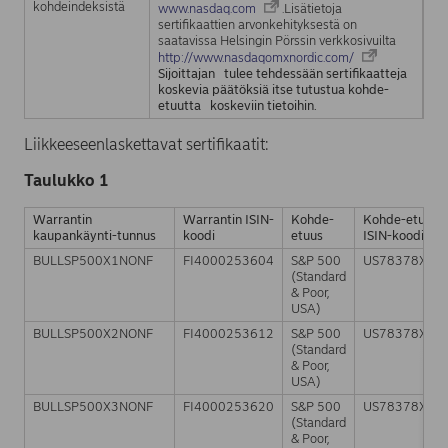
kohdeindeksistä
www.nasdaq.com
.Lisätietoja
sertifikaattien arvonkehityksestä on
saatavissa Helsingin Pörssin verkkosivuilta
http://www.nasdaqomxnordic.com/
Sijoittajan tulee tehdessään sertifikaatteja
koskevia päätöksiä itse tutustua kohde-
etuutta koskeviin tietoihin.
Liikkeeseenlaskettavat sertifikaatit:
Taulukko 1
Warrantin
Warrantin ISIN-
Kohde-
Kohde-etuude
kaupankäynti-tunnus
koodi
etuus
ISIN-koodi
BULLSP500X1NONF
FI4000253604
S&P 500
US78378X10
(Standard
& Poor,
USA)
BULLSP500X2NONF
FI4000253612
S&P 500
US78378X10
(Standard
& Poor,
USA)
BULLSP500X3NONF
FI4000253620
S&P 500
US78378X10
(Standard
& Poor,