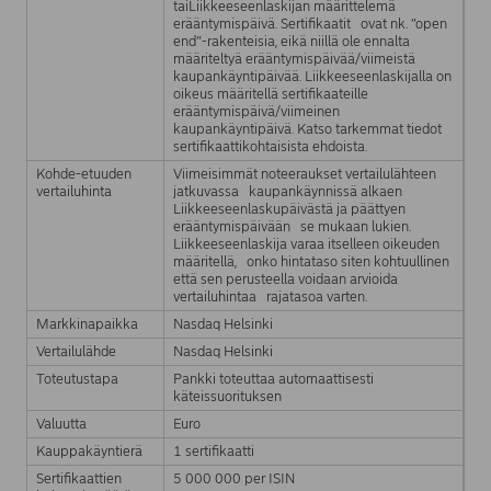
taiLiikkeeseenlaskijan määrittelemä
erääntymispäivä. Sertifikaatit ovat nk. ”open
end”-rakenteisia, eikä niillä ole ennalta
määriteltyä erääntymispäivää/viimeistä
kaupankäyntipäivää. Liikkeeseenlaskijalla on
oikeus määritellä sertifikaateille
erääntymispäivä/viimeinen
kaupankäyntipäivä. Katso tarkemmat tiedot
sertifikaattikohtaisista ehdoista.
Kohde-etuuden
Viimeisimmät noteeraukset vertailulähteen
vertailuhinta
jatkuvassa kaupankäynnissä alkaen
Liikkeeseenlaskupäivästä ja päättyen
erääntymispäivään se mukaan lukien.
Liikkeeseenlaskija varaa itselleen oikeuden
määritellä, onko hintataso siten kohtuullinen
että sen perusteella voidaan arvioida
vertailuhintaa rajatasoa varten.
Markkinapaikka
Nasdaq Helsinki
Vertailulähde
Nasdaq Helsinki
Toteutustapa
Pankki toteuttaa automaattisesti
käteissuorituksen
Valuutta
Euro
Kauppakäyntierä
1 sertifikaatti
Sertifikaattien
5 000 000 per ISIN