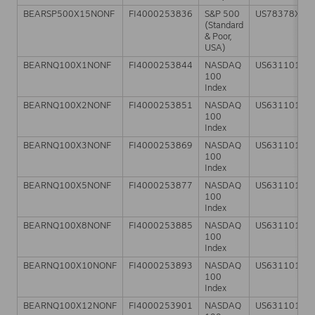
BEARSP500X15NONF
FI4000253836
S&P 500
US78378X10
(Standard
& Poor,
USA)
BEARNQ100X1NONF
FI4000253844
NASDAQ
US63110110
100
Index
BEARNQ100X2NONF
FI4000253851
NASDAQ
US63110110
100
Index
BEARNQ100X3NONF
FI4000253869
NASDAQ
US63110110
100
Index
BEARNQ100X5NONF
FI4000253877
NASDAQ
US63110110
100
Index
BEARNQ100X8NONF
FI4000253885
NASDAQ
US63110110
100
Index
BEARNQ100X10NONF
FI4000253893
NASDAQ
US63110110
100
Index
BEARNQ100X12NONF
FI4000253901
NASDAQ
US63110110