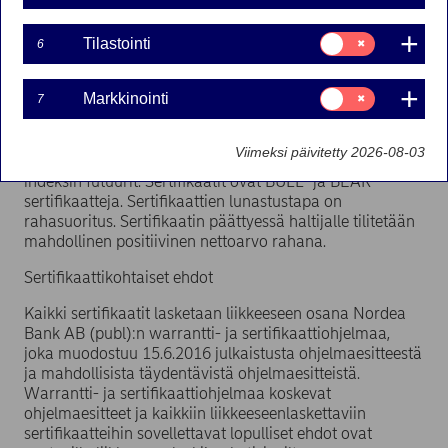
Suostumusvalinta:
Tilastointi
18-05-2017 13:00
6
Tilastointi
Suostumusvalinta:
Markkinointi
Nordea Bank AB (publ) laskee warrantti- ja
7
Markkinointi
sertifikaattiohjelmansa puitteissa liikkeeseen 32 uutta
sertifikaattisarjaa 19.5.2017. Sertifikaattien kohde-
Viimeksi päivitetty 2026-08-03
etuutena ovat Nasdaq 100 indeksin futuurit ja S&P 500
indeksin futuurit. Sertifikaatit ovat BULL- ja BEAR-
sertifikaatteja. Sertifikaattien lunastustapa on
rahasuoritus. Sertifikaatin päättyessä haltijalle tilitetään
mahdollinen positiivinen nettoarvo rahana.
Sertifikaattikohtaiset ehdot
Kaikki sertifikaatit lasketaan liikkeeseen osana Nordea
Bank AB (publ):n warrantti- ja sertifikaattiohjelmaa,
joka muodostuu 15.6.2016 julkaistusta ohjelmaesitteestä
ja mahdollisista täydentävistä ohjelmaesitteistä.
Warrantti- ja sertifikaattiohjelmaa koskevat
ohjelmaesitteet ja kaikkiin liikkeeseenlaskettaviin
sertifikaatteihin sovellettavat lopulliset ehdot ovat