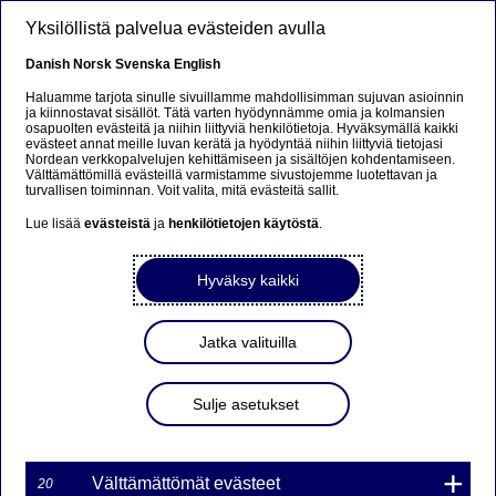
Hyppää pääsisältöön
Yksilöllistä palvelua evästeiden avulla
FI
Danish
Norsk
Svenska
English
Haluamme tarjota sinulle sivuillamme mahdollisimman sujuvan asioinnin
ja kiinnostavat sisällöt. Tätä varten hyödynnämme omia ja kolmansien
osapuolten evästeitä ja niihin liittyviä henkilötietoja. Hyväksymällä kaikki
Beklager...
evästeet annat meille luvan kerätä ja hyödyntää niihin liittyviä tietojasi
Nordean verkkopalvelujen kehittämiseen ja sisältöjen kohdentamiseen.
Välttämättömillä evästeillä varmistamme sivustojemme luotettavan ja
Siden findes desværre ikke på dansk
turvallisen toiminnan. Voit valita, mitä evästeitä sallit.
Lue lisää
evästeistä
ja
henkilötietojen käytöstä
.
Bliv på siden
|
Fortsæt til en relateret side på dansk
Hyväksy kaikki
Jatka valituilla
MARKKINATAKAUS
WARRANTILLE TYTY7F
Sulje asetukset
76NDS ON PÄÄTTYNYT
Välttämättömät evästeet
20
29-05-2017 12:07