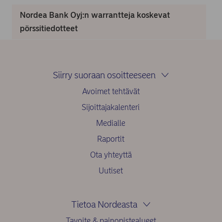
Nordea Bank Oyj:n warrantteja koskevat
pörssitiedotteet
Siirry suoraan osoitteeseen
Avoimet tehtävät
Sijoittajakalenteri
Medialle
Raportit
Ota yhteyttä
Uutiset
Tietoa Nordeasta
Tavoite & painopistealueet