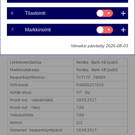
Suostumusvalinta:
Tilastointi
6
Nordea Bank Ab (publ):n liikkeeseenlaskeman Turbo-
Tilastointi
warrantin markkinatakaus on päättynyt kohde-etuuden
hinnan saavutettua Turbo-warrantin knock-out tason.
Suostumusvalinta:
Markkinointi
7
Markkinointi
Markkinatakaus päättyy välittömästi.
Markkinatakauksen päättyminen koskee seuraavaa
Viimeksi päivitetty 2026-08-03
Turbo-warranttia:
Liikkeeseenlaskija:
Nordea Bank AB (publ)
Markkinatakaaja:
Nordea Bank AB (publ)
Kaupankäyntitunnus:
TYTY7F 76NDS
ISIN-koodi:
FI4000257019
Kohde-etuus:
YIT Oyj
Knock-out –päivämäärä:
29.05.2017
Knock-out –taso:
7,60
Toteutushinta:
7,60
Kerroin:
1/2
Viimeinen kaupankäyntipäivä:
16.06.2017